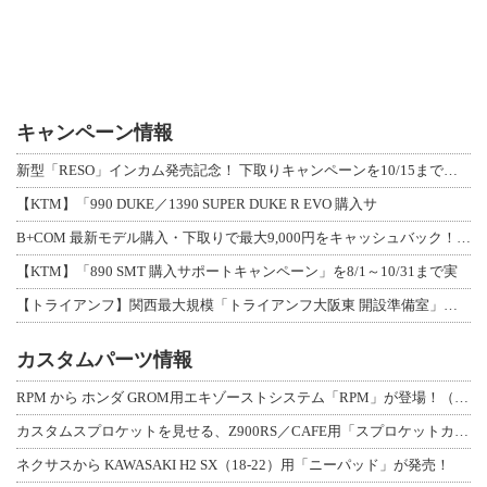
キャンペーン情報
新型「RESO」インカム発売記念！ 下取りキャンペーンを10/15まで延長して開
【KTM】「990 DUKE／1390 SUPER DUKE R EVO 購入サ
B+COM 最新モデル購入・下取りで最大9,000円をキャッシュバック！「B+F
【KTM】「890 SMT 購入サポートキャンペーン」を8/1～10/31まで実
【トライアンフ】関西最大規模「トライアンフ大阪東 開設準備室」がオープン！ 限定
カスタムパーツ情報
RPM から ホンダ GROM用エキゾーストシステム「RPM」が登場！（動画あり
カスタムスプロケットを見せる、Z900RS／CAFE用「スプロケットカバーフルキ
ネクサスから KAWASAKI H2 SX（18-22）用「ニーパッド」が発売！