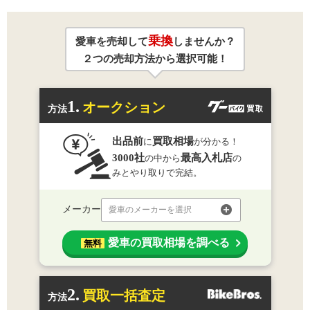
乗換
愛車を売却して
しませんか？
２つの売却方法から選択可能！
1.
オークション
方法
出品前
買取相場
に
が分かる！
3000社
最高入札店
の中から
の
みとやり取りで完結。
メーカー
愛車のメーカーを選択
愛車の買取相場を調べる
無料
2.
買取一括査定
方法