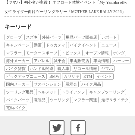
【ヤマハ】初心者が主役！ オフロード体験イベント「My Yamaha off-r
女性ライダー向けツーリングラリー「MOTHER LAKE RALLY 2026」
キーワード
グローブ
スズキ
外装パーツ
用品パーツ販売店
レポート
キャンペーン
動画
ドゥカティ
バイクイベント
ニュース
マフラー
モータースポーツ
トピックス
オープン情報
ホンダ
海外メーカー
アパレル
試乗会
車両販売店
車両情報
ハーレー
バイク雑貨
ハンドル関連
輸入車
リコール情報
ヤマハ
ピックアップニュース
BMW
カワサキ
KTM
イベント
国内メーカー
サスペンション
展示会
バイク用品
ツーリング用品
ヘルメット
トライアンフ
キャンプツーリング
バイクパーツ
電装品
ツーリング
マフラー関連
走行＆ライテク
電動バイク