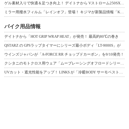
ゲル素材入りで快適＆足つき向上！ デイトナから Vストローム250SX用「快適ロ
ミラー用撥水フィルム「レインオフ」登場！ キジマが新製品情報「KIJIMA NE
バイク用品情報
デイトナから「HOT GRIP WRAP HEAT」が発売！ 最高約80℃の巻き
QSTARZ の GPSラップタイマーにシリーズ最小ボディ「LT-9000S」が
ウインズジャパンが「A-FORCE RR チョップドカーボン」を9/10発売！
クシタニのモトクロス用ウェア「ムーブレーシングオフロードシリーズ」3アイテムが登
UVカット・遮光性能をアップ！ LINKS が「冷暖BODY サーモベスト」改良