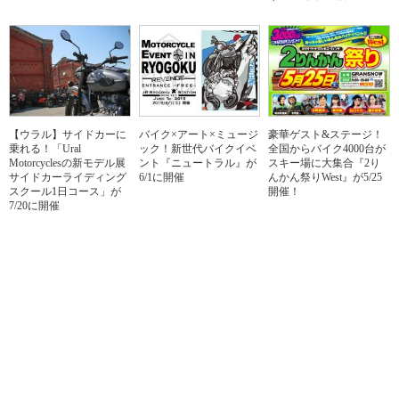
【ウラル】サイドカーに
バイク×アート×ミュージ
豪華ゲスト&ステージ！
乗れる！「Ural
ック！新世代バイクイベ
全国からバイク4000台が
Motorcyclesの新モデル展
ント『ニュートラル』が
スキー場に大集合『2り
サイドカーライディング
6/1に開催
んかん祭りWest』が5/25
スクール1日コース」が
開催！
7/20に開催