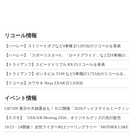
リコール情報
【ハーレー】ストリートボブなど4車種 計1285台のリコールを発表
【ハーレー】「スポーツスターS」「ロードグライド」など計8車種のリコールを発表
【トライアンフ】スピードトリプル RX のリコールを発表
【トライアンフ】ボンネビル T100 など6車種計3,753台のリコールを発表
【リコール】カワサキ Ninja ZX-6R 計1,930台
イベント情報
CB750F 展示や大抽選会も！ 8/22開催「2026グッドスマイルミーティン
【スズキ】「GSX-S/R Meeting 2026」オリジナルグッズの先行販売
10/23・24開催！ 女性ライダー向けツーリングラリー「MOTHER LAKE