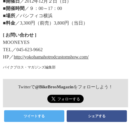
■開催日
／2012年12月２日（日）
■開催時間
／９：00～17：00
■場所
／パシフィコ横浜
■料金
／3,300円（前売）3,800円（当日）
[ お問い合わせ ]
MOONEYES
TEL／045-623-9662
HP／
http://yokohamahotrodcustomshow.com/
バイクブロス・マガジンズ編集部
Twitterで
@BikeBrosMagazin
をフォローしよう！
ツイートする
シェアする