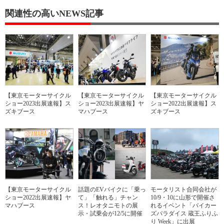
関連性の高いNEWS記事
【東京モーターサイクル
【東京モーターサイクル
【東京モーターサイクル
ショー2023出展速報】ス
ショー2023出展速報】ヤ
ショー2022出展速報】ス
ズキブース
マハブース
ズキブース
【東京モーターサイクル
話題のEVバイクに「乗っ
モータリスト合同会社が
ショー2022出展速報】ヤ
て」「触れる」チャン
10/9・10に山形で開催さ
マハブース
ス！レオタニモトの展
れるイベント「バイカー
示・試乗会が12/5に開催
ズパラダイス 蔵王ふりふ
り Week」に出展