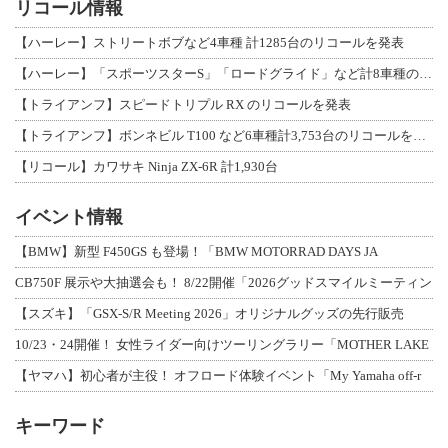
リコール情報
【ハーレー】ストリートボブなど4車種 計1285台のリコールを発表
【ハーレー】「スポーツスターS」「ロードグライド」など計8車種のリコールを発表
【トライアンフ】スピードトリプル RX のリコールを発表
【トライアンフ】ボンネビル T100 など6車種計3,753台のリコールを発表
【リコール】カワサキ Ninja ZX-6R 計1,930台
イベント情報
【BMW】新型 F450GS も登場！「BMW MOTORRAD DAYS JA
CB750F 展示や大抽選会も！ 8/22開催「2026グッドスマイルミーティン
【スズキ】「GSX-S/R Meeting 2026」オリジナルグッズの先行販売
10/23・24開催！ 女性ライダー向けツーリングラリー「MOTHER LAKE
【ヤマハ】初心者が主役！ オフロード体験イベント「My Yamaha off-r
キーワード