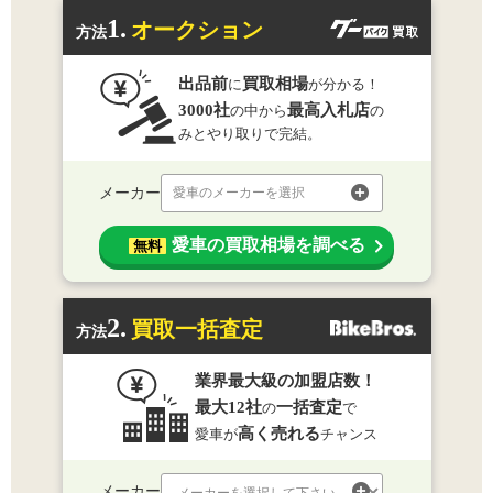
1.
オークション
方法
出品前
買取相場
に
が分かる！
3000社
最高入札店
の中から
の
みとやり取りで完結。
メーカー
愛車のメーカーを選択
愛車の買取相場を調べる
無料
2.
買取一括査定
方法
業界最大級の加盟店数！
最大12社
一括査定
の
で
高く売れる
愛車が
チャンス
メーカー