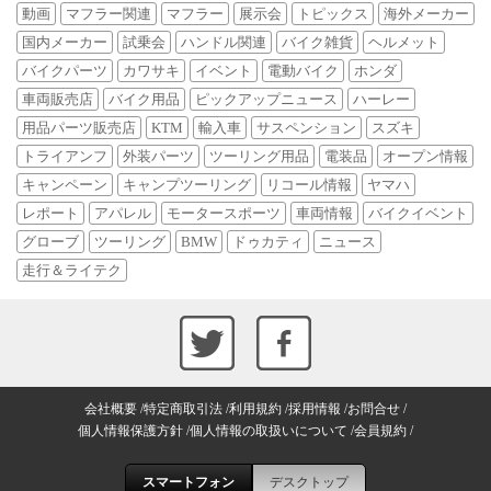
動画
マフラー関連
マフラー
展示会
トピックス
海外メーカー
国内メーカー
試乗会
ハンドル関連
バイク雑貨
ヘルメット
バイクパーツ
カワサキ
イベント
電動バイク
ホンダ
車両販売店
バイク用品
ピックアップニュース
ハーレー
用品パーツ販売店
KTM
輸入車
サスペンション
スズキ
トライアンフ
外装パーツ
ツーリング用品
電装品
オープン情報
キャンペーン
キャンプツーリング
リコール情報
ヤマハ
レポート
アパレル
モータースポーツ
車両情報
バイクイベント
グローブ
ツーリング
BMW
ドゥカティ
ニュース
走行＆ライテク
会社概要
特定商取引法
利用規約
採用情報
お問合せ
個人情報保護方針
個人情報の取扱いについて
会員規約
スマートフォン
デスクトップ