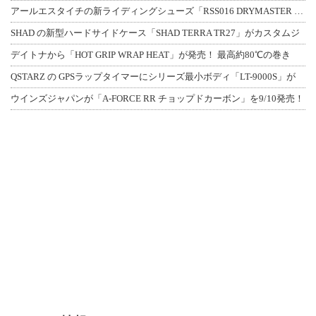
アールエスタイチの新ライディングシューズ「RSS016 DRYMASTER スト
SHAD の新型ハードサイドケース「SHAD TERRA TR27」がカスタムジ
デイトナから「HOT GRIP WRAP HEAT」が発売！ 最高約80℃の巻き
QSTARZ の GPSラップタイマーにシリーズ最小ボディ「LT-9000S」が
ウインズジャパンが「A-FORCE RR チョップドカーボン」を9/10発売！