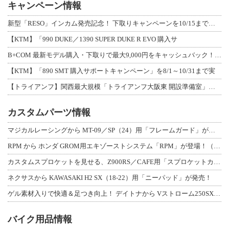
キャンペーン情報
新型「RESO」インカム発売記念！ 下取りキャンペーンを10/15まで延長して開
【KTM】「990 DUKE／1390 SUPER DUKE R EVO 購入サ
B+COM 最新モデル購入・下取りで最大9,000円をキャッシュバック！「B+F
【KTM】「890 SMT 購入サポートキャンペーン」を8/1～10/31まで実
【トライアンフ】関西最大規模「トライアンフ大阪東 開設準備室」がオープン！ 限定
カスタムパーツ情報
マジカルレーシングから MT-09／SP（24）用「フレームガード」が登場！
RPM から ホンダ GROM用エキゾーストシステム「RPM」が登場！（動画あり
カスタムスプロケットを見せる、Z900RS／CAFE用「スプロケットカバーフルキ
ネクサスから KAWASAKI H2 SX（18-22）用「ニーパッド」が発売！
ゲル素材入りで快適＆足つき向上！ デイトナから Vストローム250SX用「快適ロ
バイク用品情報