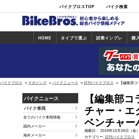
バイクブロスTOP
バイク検索
中古バイ
カタログ検
ショップ検
ク・新車検
索
索
索
HOME
タイプで選ぶ
試乗インプレ
購
スポーツ＆ネ
原付＆ミニバ
アメリカン＆
ビッグスクー
オフロード
試乗インプレ
ホンダ
ヤマハ
スズキ
カワサキ
ハーレー
BMW
トライアンフ
ドゥカティ
購
ホ
ヤ
ス
カ
イキッド
イク
クルーザー
ター
一覧
一
バイクブロス
マガジンズ
バイクニュース
日刊バイクブロス
【編集部コ
【編集部コ
バイクニュース
チャー・エ
バイク車両
全てのバイク車両情報
ベンチャー
国内メーカー
掲載日： 2018年10月26日（金）
海外メーカー
カテゴリー:
日刊バイクブロス