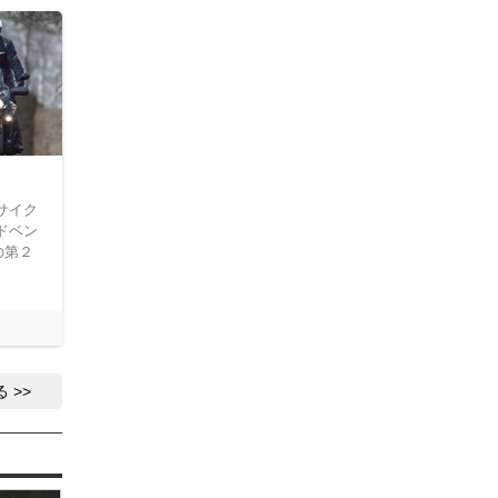
サイク
ドベン
の第２
る