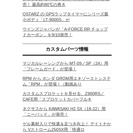
売！ 最高約80℃の巻き
QSTARZ の GPSラップタイマーにシリーズ最
小ボディ「LT-9000S」が
ウインズジャパンが「A-FORCE RR チョップ
ドカーボン」を9/10発売！
カスタムパーツ情報
マジカルレーシングから MT-09／SP（24）用
「フレームガード」が登場！
RPM から ホンダ GROM用エキゾーストシステ
ム「RPM」が登場！（動画あり
カスタムスプロケットを見せる、Z900RS／
CAFE用「スプロケットカバーフルキ
ネクサスから KAWASAKI H2 SX（18-22）用
「ニーパッド」が発売！
ゲル素材入りで快適＆足つき向上！ デイトナか
ら Vストローム250SX用「快適ロ