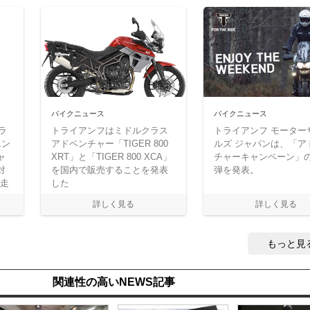
バイクニュース
バイクニュース
ラ
トライアンフはミドルクラス
トライアンフ モーター
エン
アドベンチャー「TIGER 800
ルズ ジャパンは、「ア
ャ
XRT」と「TIGER 800 XCA」
チャーキャンペーン」
対
を国内で販売することを発表
弾を発表。
ド走
した
もっと見
関連性の高いNEWS記事