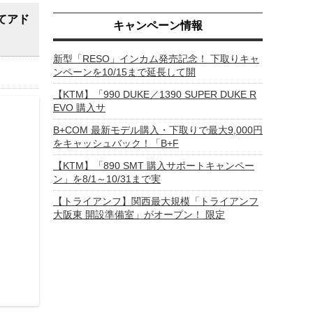
てアド
キャンペーン情報
新型「RESO」インカム発売記念！ 下取りキャ
ンペーンを10/15まで延長して開
【KTM】「990 DUKE／1390 SUPER DUKE R
EVO 購入サ
B+COM 最新モデル購入・下取りで最大9,000円
をキャッシュバック！「B+F
【KTM】「890 SMT 購入サポートキャンペー
ン」を8/1～10/31まで実
【トライアンフ】関西最大規模「トライアンフ
大阪東 開設準備室」がオープン！ 限定