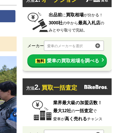
方法
出品前
買取相場
に
が分かる！
3000社
最高入札店
の中から
の
みとやり取りで完結。
メーカー
愛車のメーカーを選択
愛車の買取相場を調べる
無料
2.
買取一括査定
方法
業界最大級の加盟店数！
最大12社
一括査定
の
で
高く売れる
愛車が
チャンス