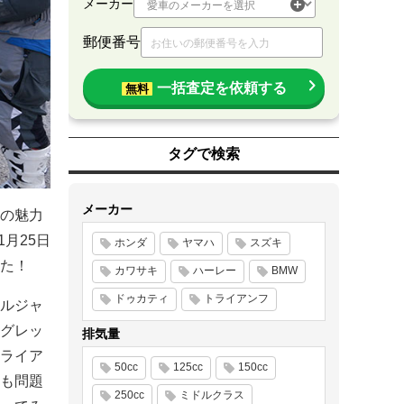
メーカー
郵便番号
一括査定を依頼する
無料
タグで検索
メーカー
の魅力
1月25日
ホンダ
ヤマハ
スズキ
た！
カワサキ
ハーレー
BMW
ドゥカティ
トライアンフ
ルジャ
グレッ
排気量
ライア
50cc
125cc
150cc
も問題
250cc
ミドルクラス