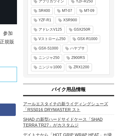
アフリカツイン
YZF-R250
SR400
MT-07
MT-09
YZF-R1
XSR900
アドレスV125
GSX250R
。参加
Vストローム250
GSX-R1000
フ正規販
GSX-S1000
ハヤブサ
ニンジャ250
Z900RS
ニンジャ1000
ZRX1200
バイク用品情報
アールエスタイチの新ライディングシューズ
「RSS016 DRYMASTER スト
SHAD の新型ハードサイドケース「SHAD
TERRA TR27」がカスタムジ
デイトナから「HOT GRIP WRAP HEAT」が発