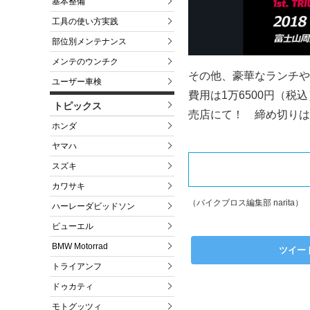
基本整備
工具の使い方実践
部位別メンテナンス
メンテのウンチク
その他、豪華なランチや
ユーザー車検
費用は1万6500円（
トピックス
売店にて！ 締め切りは
ホンダ
ヤマハ
スズキ
カワサキ
（バイクブロス編集部 narita）
ハーレーダビッドソン
ビューエル
BMW Motorrad
ツイー
トライアンフ
ドゥカティ
モトグッツィ