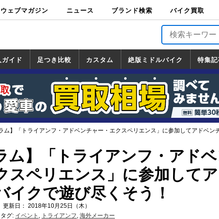
ウェブマガジン
ニュース
ブランド検索
バイク買取
バイクブロス・
原付＆ミニバイ
スポーツ＆ネイ
アメリカン＆ツ
ビッグスクータ
オフロード
バージンハーレ
バージンBMW
バージンドゥカ
バージントライ
ニュース
車両情報
イベント
キャンペ
トピック
バイク用
バイクパ
書籍・
サポート
お知らせ
ブランドを検
ブランドボイ
バイク買取
マガジンズ
ク
キッド
アラー
ー
ー
ティ
アンフ
TOP
ーン
ス
品
ーツ
DVD
索
ス
入ガイド
足つき比較
カスタム
絶版ミドルバイク
特集記
入ガイド
ンダ
マハ
ズキ
ワサキ
カスタム
ホンダ
ヤマハ
スズキ
カワサキ
道の駅調査隊
ツーリング情報局
日本の道50選
国道めぐり
林道ツーリング
絶版ミドルバイク
ホンダ
ヤマハ
スズキ
カワサキ
覧
一覧
一覧
ラム】「トライアンフ・アドベンチャー・エクスペリエンス」に参加してアドベン
ラム】「トライアンフ・アドベ
クスペリエンス」に参加してア
バイクで遊び尽くそう！
 更新日： 2018年10月25日（木）
タグ:
イベント
,
トライアンフ
,
海外メーカー