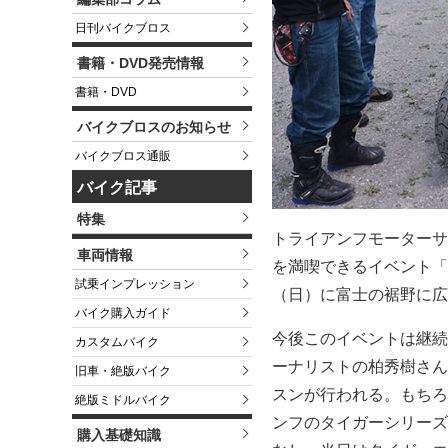
日刊バイクブロス
書籍・DVD発売情報
書籍・DVD
バイクブロスのお知らせ
バイクブロス通販
バイク記事
特集
トライアンフモーターサ
車両情報
を満喫できるイベント「TRI
試乗インプレッション
（日）に富士の裾野に広
バイク購入ガイド
今後このイベントは継続
カスタムバイク
ーナリストの柏秀樹さん
旧車・絶版バイク
スンが行われる。もちろ
絶版ミドルバイク
ンフのタイガーシリーズ
購入基礎知識