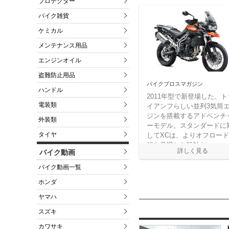
プロテクター
バイク雑貨
ケミカル
メンテナンス用品
エンジンオイル
盗難防止用品
バイクブロスマガジン
ハンドル
2011年型で新登場した、ト
電装類
イアンフらしい並列3気筒
ジンを搭載するアドベンチ
外装類
ーモデル。スタンダードに
タイヤ
してXCは、よりオフロー
行を意識した設計だ。
バイク動画
バイク動画一覧
ホンダ
ヤマハ
スズキ
カワサキ