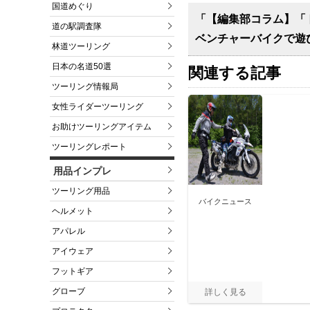
国道めぐり
「【編集部コラム】「
道の駅調査隊
ベンチャーバイクで遊
林道ツーリング
日本の名道50選
関連する記事
ツーリング情報局
女性ライダーツーリング
お助けツーリングアイテム
ツーリングレポート
用品インプレ
ツーリング用品
バイクニュース
ヘルメット
アパレル
アイウェア
フットギア
グローブ