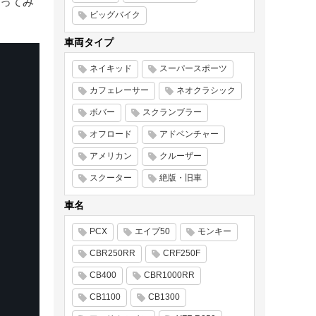
ってみ
ビッグバイク
車両タイプ
ネイキッド
スーパースポーツ
カフェレーサー
ネオクラシック
ボバー
スクランブラー
オフロード
アドベンチャー
アメリカン
クルーザー
スクーター
絶版・旧車
車名
PCX
エイプ50
モンキー
CBR250RR
CRF250F
CB400
CBR1000RR
CB1100
CB1300