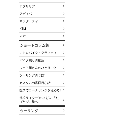
アプリリア
アディバ
マラグーティ
KTM
PGO
ショートコラム集
レトロバイク・グラフティ
バイク乗りの勘所
ウェア屋さんのひとりごと
ツーリングのつぼ
カスタムの真面目な話
医学でコーナリングを極める!
流浪ライター“のぶを”の『た
びたび、旅へ』
ツーリング