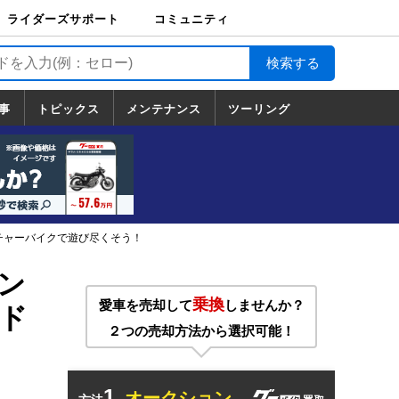
ライダーズサポート
コミュニティ
ライダーズサポート
バイク輸送
バイクガレージライ
バイク車両保険
ロードサービス
バイク試乗
コミュニティ
日記
ツーリング
カスタム
TOP
フ
TOP
事
トピックス
メンテナンス
ツーリング
トピックス
ホンダ
ヤマハ
スズキ
カワサキ
ハーレーダ
BMW
ドゥカティ
トライアン
メンテナンス
基本整備
部位別メンテ
工具の使い方
ツール100選
メンテのうん
一覧
ビッドソン
フ
一覧
ちく
チャーバイクで遊び尽くそう！
ン
乗換
愛車を売却して
しませんか？
ド
２つの売却方法から選択可能！
1.
オークション