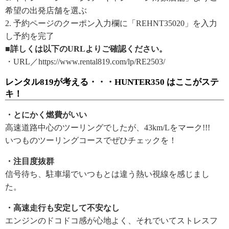
希望の出発店舗を選ぶ
2. 予約ページのクーポン入力欄に「REHNT35020」を入力
し予約を完了
■詳しくは以下のURLよりご確認ください。
・URL／https://www.rental819.com/lp/RE2503/
レンタル819が考える・・・HUNTER350 はここがステ
キ！
・とにかく燃費がいい
高速道路中心のツーリングでしたが、43km/Lをマーク!!!
いつものツーリングコースでぜひチェックを！
・注目度抜群
信号待ち、駐車場でいつもとは違う熱い視線を感じまし
た。
・高速走行も安定して不安なし
エンジンのドコドコ感が心地よく、それでいてストレスフ