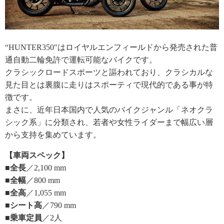
“HUNTER350″はロイヤルエンフィールドから発売された普
通自動二輪免許で運転可能なバイクです。
クラシックロードスポーツと謳われており、クラシカルな
見た目とは裏腹に走りはスポーティで現代的である事が特
徴です。
まさに、近年日本国内で人気のバイクジャンル「ネオクラ
シック系」に分類され、若者や女性ライダーまで幅広い層
から支持を集めています。
【車両スペック】
■全長
／2,100 mm
■全幅
／800 mm
■全高
／1,055 mm
■シート高
／790 mm
■乗車定員
／2人