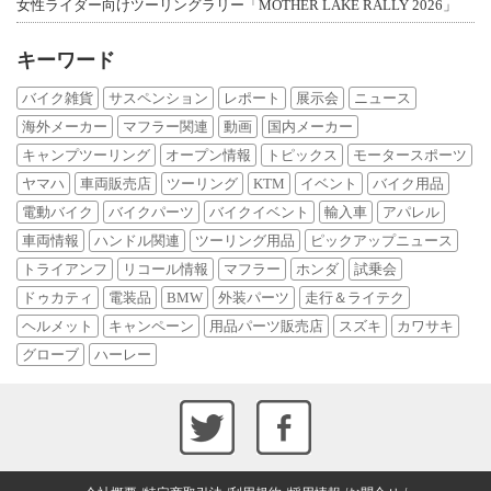
女性ライダー向けツーリングラリー「MOTHER LAKE RALLY 2026」
キーワード
バイク雑貨
サスペンション
レポート
展示会
ニュース
海外メーカー
マフラー関連
動画
国内メーカー
キャンプツーリング
オープン情報
トピックス
モータースポーツ
ヤマハ
車両販売店
ツーリング
KTM
イベント
バイク用品
電動バイク
バイクパーツ
バイクイベント
輸入車
アパレル
車両情報
ハンドル関連
ツーリング用品
ピックアップニュース
トライアンフ
リコール情報
マフラー
ホンダ
試乗会
ドゥカティ
電装品
BMW
外装パーツ
走行＆ライテク
ヘルメット
キャンペーン
用品パーツ販売店
スズキ
カワサキ
グローブ
ハーレー