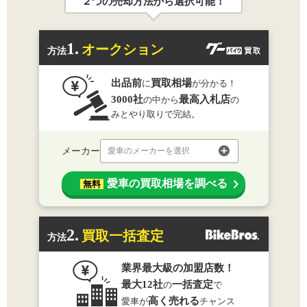
２つの売却方法から選択可能！
1.
オークション
方法
出品前
買取相場
に
が分かる！
3000社
最高入札店
の中から
の
みとやり取りで完結。
メーカー
愛車のメーカーを選択
愛車の買取相場を調べる
無料
2.
買取一括査定
方法
業界最大級の加盟店数！
最大12社
一括査定
の
で
高く売れる
愛車が
チャンス