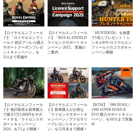
【ロイヤルエンフィール
【ロイヤルエンフィール
「HUNTER350」を抽選
ド】「ロイヤルエンフィ
ド】「ROYAL ENFIELD
で1名にプレゼント！ レ
ールド 純正アパレル購入
ライセンスサポートキャ
ンタル819×ロイヤルエン
サポートクーポンプレゼ
ンペーン 2025」 実施の
フィールドのコラボキャ
ントキャンペーン」を
ご案内
ンペーン開催
3/31まで実施中
【ロイヤルエンフィール
【ロイヤルエンフィール
【KTM】「990 DUKE／
ド】免許取得＆新車購入
ド】新車購入がお得な
1390 SUPER DUKE R
で最大5万5,000円をサポ
「ライセンスサポートキ
EVO 購入サポートキャン
ートする「ライセンスサ
ャンペーン／アクセサリ
ペーン」を10/31まで実施
ポートキャンペーン
ープレゼントキャンペー
中
2024」を7/1より開催！
ン」を12月末まで開催！