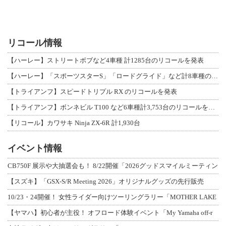
リコール情報
【ハーレー】ストリートボブなど4車種 計1285台のリコールを発表
【ハーレー】「スポーツスターS」「ロードグライド」など計8車種のリコールを発表
【トライアンフ】スピードトリプル RX のリコールを発表
【トライアンフ】ボンネビル T100 など6車種計3,753台のリコールを発表
【リコール】カワサキ Ninja ZX-6R 計1,930台
イベント情報
CB750F 展示や大抽選会も！ 8/22開催「2026グッドスマイルミーティン
【スズキ】「GSX-S/R Meeting 2026」オリジナルグッズの先行販売
10/23・24開催！ 女性ライダー向けツーリングラリー「MOTHER LAKE
【ヤマハ】初心者が主役！ オフロード体験イベント「My Yamaha off-r