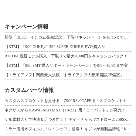
キャンペーン情報
新型「RESO」インカム発売記念！ 下取りキャンペーンを10/15まで延長して開
【KTM】「990 DUKE／1390 SUPER DUKE R EVO 購入サ
B+COM 最新モデル購入・下取りで最大9,000円をキャッシュバック！「B+F
【KTM】「890 SMT 購入サポートキャンペーン」を8/1～10/31まで実
【トライアンフ】関西最大規模「トライアンフ大阪東 開設準備室」がオープン！ 限定
カスタムパーツ情報
カスタムスプロケットを見せる、Z900RS／CAFE用「スプロケットカバーフルキ
ネクサスから KAWASAKI H2 SX（18-22）用「ニーパッド」が発売！
ゲル素材入りで快適＆足つき向上！ デイトナから Vストローム250SX用「快適ロ
ミラー用撥水フィルム「レインオフ」登場！ キジマが新製品情報「KIJIMA NE