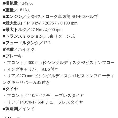
■排気量
／349 cc
■重量
／181 kg
■エンジン
／空冷4ストローク単気筒 SOHC2バルブ
■最大出力
／14.9 kW（20PS）/ 6,100 rpm
■最大トルク
／27 Nm / 4,000 rpm
■トランスミッション
／5束リターン式
■フューエルタンク
／13 L
■油種
／ハイオク
■ブレーキ
・フロント／300 mm 径シングルディスク+2ピストンフロー
ティングキャリパー ABS付き
・リア／270 mm 径シングルディスク+1ピストンフローティ
ングキャリパー ABS付き
■タイヤ
・フロント／110/70-17 チューブレスタイヤ
・リア／140/70-17 66P チューブレスタイヤ
■製造国
／インド