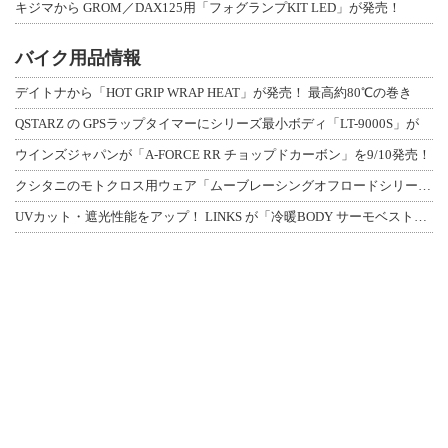
キジマから GROM／DAX125用「フォグランプKIT LED」が発売！
バイク用品情報
デイトナから「HOT GRIP WRAP HEAT」が発売！ 最高約80℃の巻き
QSTARZ の GPSラップタイマーにシリーズ最小ボディ「LT-9000S」が
ウインズジャパンが「A-FORCE RR チョップドカーボン」を9/10発売！
クシタニのモトクロス用ウェア「ムーブレーシングオフロードシリーズ」3アイテムが登
UVカット・遮光性能をアップ！ LINKS が「冷暖BODY サーモベスト」改良