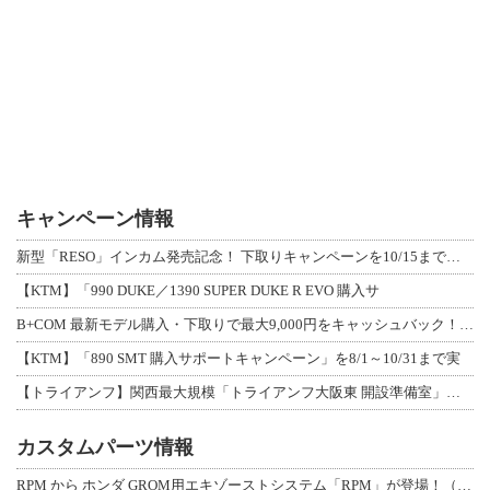
キャンペーン情報
新型「RESO」インカム発売記念！ 下取りキャンペーンを10/15まで延長して開
【KTM】「990 DUKE／1390 SUPER DUKE R EVO 購入サ
B+COM 最新モデル購入・下取りで最大9,000円をキャッシュバック！「B+F
【KTM】「890 SMT 購入サポートキャンペーン」を8/1～10/31まで実
【トライアンフ】関西最大規模「トライアンフ大阪東 開設準備室」がオープン！ 限定
カスタムパーツ情報
RPM から ホンダ GROM用エキゾーストシステム「RPM」が登場！（動画あり