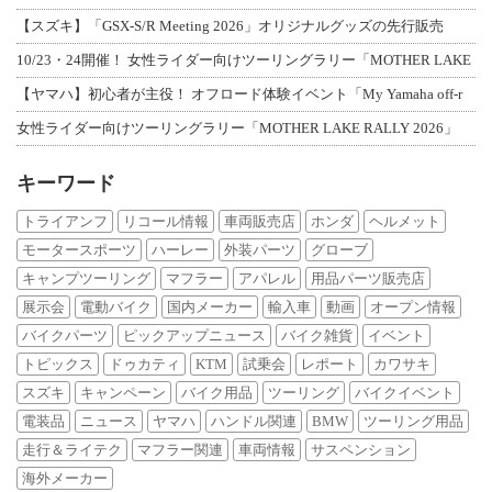
【スズキ】「GSX-S/R Meeting 2026」オリジナルグッズの先行販売
10/23・24開催！ 女性ライダー向けツーリングラリー「MOTHER LAKE
【ヤマハ】初心者が主役！ オフロード体験イベント「My Yamaha off-r
女性ライダー向けツーリングラリー「MOTHER LAKE RALLY 2026」
キーワード
トライアンフ
リコール情報
車両販売店
ホンダ
ヘルメット
モータースポーツ
ハーレー
外装パーツ
グローブ
キャンプツーリング
マフラー
アパレル
用品パーツ販売店
展示会
電動バイク
国内メーカー
輸入車
動画
オープン情報
バイクパーツ
ピックアップニュース
バイク雑貨
イベント
トピックス
ドゥカティ
KTM
試乗会
レポート
カワサキ
スズキ
キャンペーン
バイク用品
ツーリング
バイクイベント
電装品
ニュース
ヤマハ
ハンドル関連
BMW
ツーリング用品
走行＆ライテク
マフラー関連
車両情報
サスペンション
海外メーカー