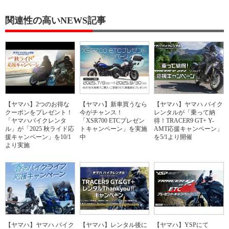
関連性の高いNEWS記事
【ヤマハ】2つのお得な
【ヤマハ】新車買うなら
【ヤマハ】ヤマハ バイク
クーポンをプレゼント！
今がチャンス！
レンタルが「乗って納
「ヤマハバイクレンタ
「XSR700 ETCプレゼン
得！TRACER9 GT+ Y-
ル」が「2025 秋ライド応
トキャンペーン」を実施
AMT応援キャンペーン」
援キャンペーン」を10/1
中
を5/1より開催
より実施
【ヤマハ】ヤマハ バイク
【ヤマハ】レンタル後に
【ヤマハ】YSPにて