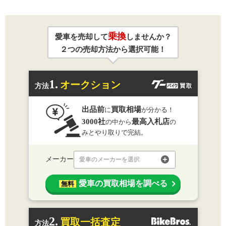
乗換
愛車を売却して
しませんか？
２つの売却方法から選択可能！
1.
オークション
方法
出品前
買取相場
に
が分かる！
3000社
最高入札店
の中から
の
みとやり取りで完結。
メーカー
愛車のメーカーを選択
愛車の買取相場を調べる
無料
2.
買取一括査定
方法