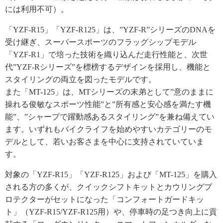
には利用不可）。
「YZF-R15」「YZF-R125」は、”YZF-R”シリーズのDNAを
受け継ぎ、スーパースポーツのフラッグシップモデル
「YZF-R1」で培った技術を織り込んだ走行性能と、次世
代”YZF-Rシリーズ”を標榜するデザインを採用し、機能と
スタイリングの両立を図ったモデルです。
また「MT-125」は、MTシリーズの末弟として”意のままに
操れる俊敏なスポーツ性能”と”所有感と安心感を満たす機
能”、”シャープで躍動感あるスタイリング”を兼ね備えてい
ます。いずれもバイクライフを始めやすいカテゴリーのモ
デルとして、若いお客さまを中心に支持されていていま
す。
対象の「YZF-R15」「YZF-R125」および「MT-125」を購入
される方の多くが、クイックシフトキットとカウリングプ
ロテクターがセットになった「コンフォートガードキッ
ト」（YZF-R15/YZF-R125用）や、停車時の足つき向上に貢