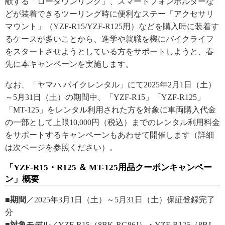
献する「ローダウンリンク」、スマートフォンホルダーな
どが装着できるツーリング時に便利なステー「アクセサリ
マウント」（YZF-R15/YZF-R125用）などを購入時に装着す
るケースが多いことから、進学や就職を機にバイクライフ
をスタートさせようとしている方をサポートしようと、春
先に本キャンペーンを実施します。
なお、「ヤマハ バイクレンタル」にて2025年2月1日（土）
～5月31日（土）の期間中、「YZF-R15」「YZF-R125」
「MT-125」をレンタル利用された方を対象に車両購入代金
の一部として上限10,000円（税込）までのレンタル利用料金
をサポートするキャンペーンもあわせて開催します（詳細
は次ページを参照ください）。
「YZF-R15・R125 ＆ MT-125用品クーポンキャンペー
ン」概要
■期間
／2025年3月1日（土）～5月31日（土）保証登録完了
分
■対象モデル
／YZF-R15（8BK-RG86J）・YZF-R125（8BJ-