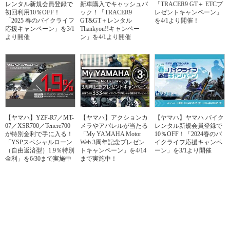
レンタル新規会員登録で
新車購入でキャッシュバ
「TRACER9 GT＋ ETCプ
初回利用10％OFF！
ック！「TRACER9
レゼントキャンペーン」
「2025 春のバイクライフ
GT&GT＋レンタル
を4/1より開催！
応援キャンペーン」を3/1
Thankyou!!キャンペー
より開催
ン」を4/1より開催
【ヤマハ】YZF-R7／MT-
【ヤマハ】アクションカ
【ヤマハ】ヤマハ バイク
07／XSR700／Tenere700
メラやアパレルが当たる
レンタル新規会員登録で
が特別金利で手に入る！
「My YAMAHA Motor
10％OFF！「2024春のバ
「YSPスペシャルローン
Web 3周年記念プレゼン
イクライフ応援キャンペ
（自由返済型）1.9％特別
トキャンペーン」を4/14
ーン」を3/1より開催
金利」を6/30まで実施中
まで実施中！