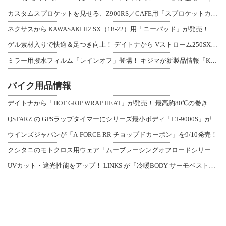
カスタムスプロケットを見せる、Z900RS／CAFE用「スプロケットカバーフルキ
ネクサスから KAWASAKI H2 SX（18-22）用「ニーパッド」が発売！
ゲル素材入りで快適＆足つき向上！ デイトナから Vストローム250SX用「快適ロ
ミラー用撥水フィルム「レインオフ」登場！ キジマが新製品情報「KIJIMA NE
バイク用品情報
デイトナから「HOT GRIP WRAP HEAT」が発売！ 最高約80℃の巻き
QSTARZ の GPSラップタイマーにシリーズ最小ボディ「LT-9000S」が
ウインズジャパンが「A-FORCE RR チョップドカーボン」を9/10発売！
クシタニのモトクロス用ウェア「ムーブレーシングオフロードシリーズ」3アイテムが登
UVカット・遮光性能をアップ！ LINKS が「冷暖BODY サーモベスト」改良