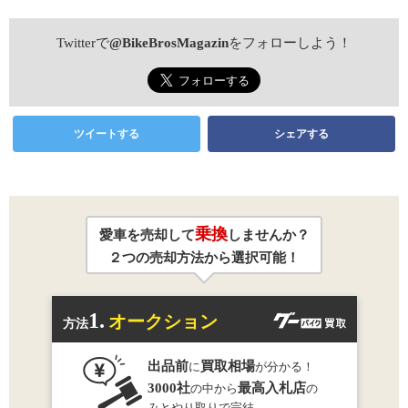
Twitterで
@BikeBrosMagazin
をフォローしよう！
ツイートする
シェアする
乗換
愛車を売却して
しませんか？
２つの売却方法から選択可能！
1.
オークション
方法
出品前
買取相場
に
が分かる！
3000社
最高入札店
の中から
の
みとやり取りで完結。