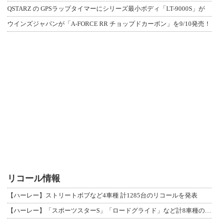
QSTARZ の GPSラップタイマーにシリーズ最小ボディ「LT-9000S」が
ウインズジャパンが「A-FORCE RR チョップドカーボン」を9/10発売！
リコール情報
【ハーレー】ストリートボブなど4車種 計1285台のリコールを発表
【ハーレー】「スポーツスターS」「ロードグライド」など計8車種のリコールを発表