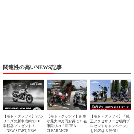
関連性の高いNEWS記事
【モト・グッツィ】V7シ
【モト・グッツィ】新車
【モト・グッツィ】「純
リーズの新車成約でETC
が最大38万円お得に！ 在
正アクセサリーご成約プ
車載器プレゼント！
庫限りの「ULTRA
レゼントキャンペーン」
「NEW START, NEW
CLEARANCE
を10/25より開催！