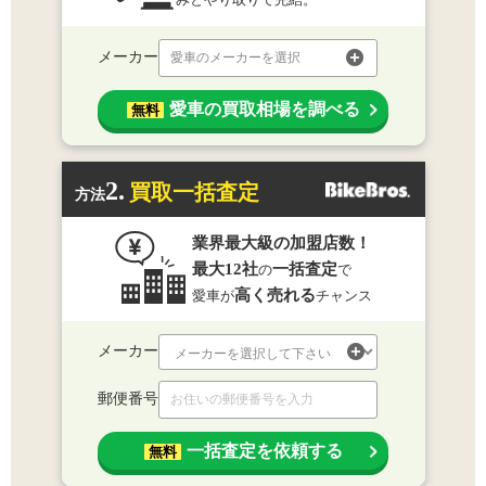
メーカー
愛車のメーカーを選択
愛車の買取相場を調べる
無料
2.
買取一括査定
方法
業界最大級の加盟店数！
最大12社
一括査定
の
で
高く売れる
愛車が
チャンス
メーカー
郵便番号
一括査定を依頼する
無料