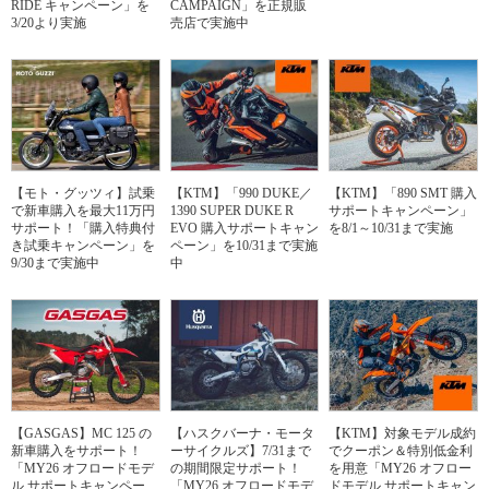
RIDE キャンペーン」を
CAMPAIGN」を正規販
3/20より実施
売店で実施中
【モト・グッツィ】試乗
【KTM】「990 DUKE／
【KTM】「890 SMT 購入
で新車購入を最大11万円
1390 SUPER DUKE R
サポートキャンペーン」
サポート！「購入特典付
EVO 購入サポートキャン
を8/1～10/31まで実施
き試乗キャンペーン」を
ペーン」を10/31まで実施
9/30まで実施中
中
【GASGAS】MC 125 の
【ハスクバーナ・モータ
【KTM】対象モデル成約
新車購入をサポート！
ーサイクルズ】7/31まで
でクーポン＆特別低金利
「MY26 オフロードモデ
の期間限定サポート！
を用意「MY26 オフロー
ル サポートキャンペー
「MY26 オフロードモデ
ドモデル サポートキャン