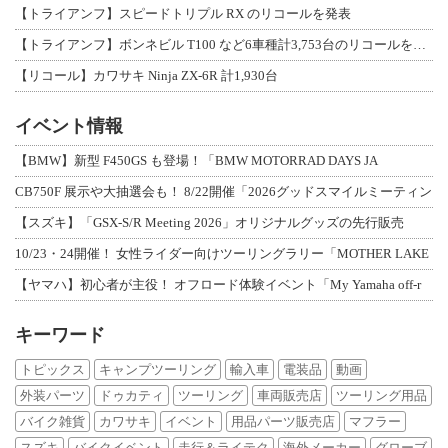
【トライアンフ】スピードトリプル RX のリコールを発表
【トライアンフ】ボンネビル T100 など6車種計3,753台のリコールを発表
【リコール】カワサキ Ninja ZX-6R 計1,930台
イベント情報
【BMW】新型 F450GS も登場！「BMW MOTORRAD DAYS JA
CB750F 展示や大抽選会も！ 8/22開催「2026グッドスマイルミーティン
【スズキ】「GSX-S/R Meeting 2026」オリジナルグッズの先行販売
10/23・24開催！ 女性ライダー向けツーリングラリー「MOTHER LAKE
【ヤマハ】初心者が主役！ オフロード体験イベント「My Yamaha off-r
キーワード
トピックス
キャンプツーリング
輸入車
電装品
動画
外装パーツ
ドゥカティ
ツーリング
車両販売店
ツーリング用品
バイク雑貨
カワサキ
イベント
用品パーツ販売店
マフラー
スズキ
バイクイベント
走行＆ライテク
海外メーカー
グローブ