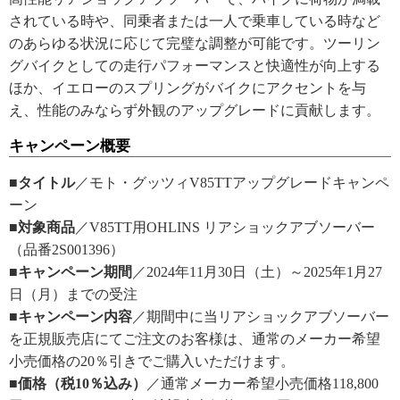
されている時や、同乗者または一人で乗車している時など
のあらゆる状況に応じて完璧な調整が可能です。ツーリン
グバイクとしての走行パフォーマンスと快適性が向上する
ほか、イエローのスプリングがバイクにアクセントを与
え、性能のみならず外観のアップグレードに貢献します。
キャンペーン概要
■タイトル
／モト・グッツィV85TTアップグレードキャンペ
ーン
■対象商品
／V85TT用OHLINS リアショックアブソーバー
（品番2S001396）
■キャンペーン期間
／2024年11月30日（土）～2025年1月27
日（月）までの受注
■キャンペーン内容
／期間中に当リアショックアブソーバー
を正規販売店にてご注文のお客様は、通常のメーカー希望
小売価格の20％引きでご購入いただけます。
■価格（税10％込み）
／通常メーカー希望小売価格118,800