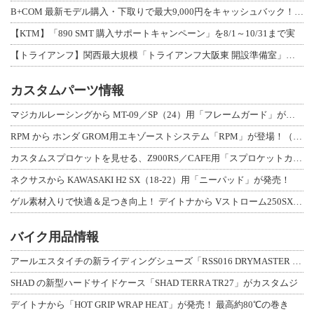
B+COM 最新モデル購入・下取りで最大9,000円をキャッシュバック！「B+F
【KTM】「890 SMT 購入サポートキャンペーン」を8/1～10/31まで実
【トライアンフ】関西最大規模「トライアンフ大阪東 開設準備室」がオープン！ 限定
カスタムパーツ情報
マジカルレーシングから MT-09／SP（24）用「フレームガード」が登場！
RPM から ホンダ GROM用エキゾーストシステム「RPM」が登場！（動画あり
カスタムスプロケットを見せる、Z900RS／CAFE用「スプロケットカバーフルキ
ネクサスから KAWASAKI H2 SX（18-22）用「ニーパッド」が発売！
ゲル素材入りで快適＆足つき向上！ デイトナから Vストローム250SX用「快適ロ
バイク用品情報
アールエスタイチの新ライディングシューズ「RSS016 DRYMASTER スト
SHAD の新型ハードサイドケース「SHAD TERRA TR27」がカスタムジ
デイトナから「HOT GRIP WRAP HEAT」が発売！ 最高約80℃の巻き