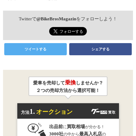
Twitterで
@BikeBrosMagazin
をフォローしよう！
ツイートする
シェアする
乗換
愛車を売却して
しませんか？
２つの売却方法から選択可能！
1.
オークション
方法
出品前
買取相場
に
が分かる！
3000社
最高入札店
の中から
の