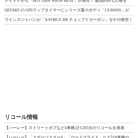
デイトナから「HOT GRIP WRAP HEAT」が発売！ 最高約80℃の巻き
QSTARZ の GPSラップタイマーにシリーズ最小ボディ「LT-9000S」が
ウインズジャパンが「A-FORCE RR チョップドカーボン」を9/10発売！
リコール情報
【ハーレー】ストリートボブなど4車種 計1285台のリコールを発表
【ハーレー】「スポーツスターS」「ロードグライド」など計8車種のリコールを発表