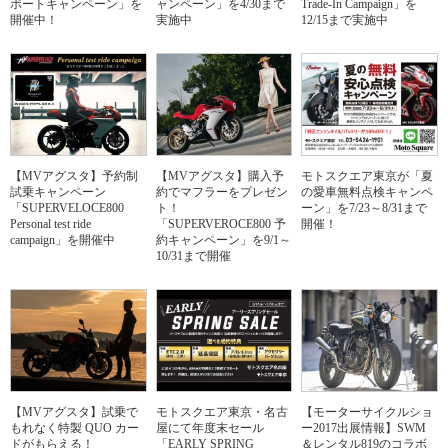
ポートキャンペーン」を
ャンペーン」を4/30まで
Trade-In Campaign」を
開催中！
実施中
12/15まで実施中
【MVアグスタ】予約制
【MVアグスタ】購入予
モトスクエア東京が「夏
試乗キャンペーン
約でマフラーをプレゼン
の愛車無料点検キャンペ
「SUPERVELOCE800
ト！
ーン」を7/23～8/31まで
Personal test ride
「SUPERVEROCE800 予
開催！
campaign」を開催中
約キャンペーン」を9/1～
10/31まで開催
【MVアグスタ】試乗で
モトスクエア東京・名古
【モーターサイクルショ
もれなく特製 QUO カー
屋にて年度末セール
ー2017出展情報】SWM
ドがもらえる！
「EARLY SPRING
＆レンタル819のコラボ