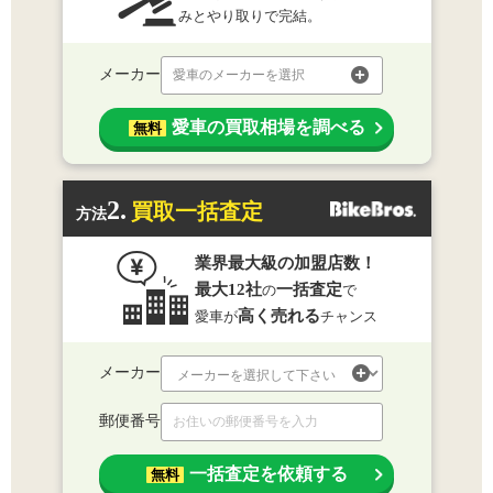
みとやり取りで完結。
メーカー
愛車のメーカーを選択
愛車の買取相場を調べる
無料
2.
買取一括査定
方法
業界最大級の加盟店数！
最大12社
一括査定
の
で
高く売れる
愛車が
チャンス
メーカー
郵便番号
一括査定を依頼する
無料