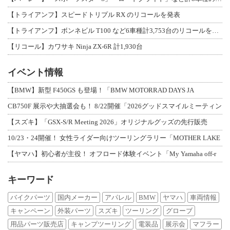
【トライアンフ】スピードトリプル RX のリコールを発表
【トライアンフ】ボンネビル T100 など6車種計3,753台のリコールを発表
【リコール】カワサキ Ninja ZX-6R 計1,930台
イベント情報
【BMW】新型 F450GS も登場！「BMW MOTORRAD DAYS JA
CB750F 展示や大抽選会も！ 8/22開催「2026グッドスマイルミーティン
【スズキ】「GSX-S/R Meeting 2026」オリジナルグッズの先行販売
10/23・24開催！ 女性ライダー向けツーリングラリー「MOTHER LAKE
【ヤマハ】初心者が主役！ オフロード体験イベント「My Yamaha off-r
キーワード
バイクパーツ
国内メーカー
アパレル
BMW
ヤマハ
車両情報
キャンペーン
外装パーツ
スズキ
ツーリング
グローブ
用品パーツ販売店
キャンプツーリング
電装品
展示会
マフラー