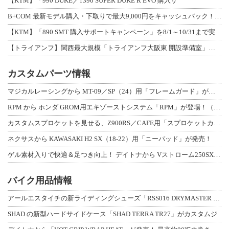
【KTM】「990 DUKE／1390 SUPER DUKE R EVO 購入サ
B+COM 最新モデル購入・下取りで最大9,000円をキャッシュバック！「B+F
【KTM】「890 SMT 購入サポートキャンペーン」を8/1～10/31まで実
【トライアンフ】関西最大規模「トライアンフ大阪東 開設準備室」がオープン！ 限定
カスタムパーツ情報
マジカルレーシングから MT-09／SP（24）用「フレームガード」が登場！
RPM から ホンダ GROM用エキゾーストシステム「RPM」が登場！（動画あり
カスタムスプロケットを見せる、Z900RS／CAFE用「スプロケットカバーフルキ
ネクサスから KAWASAKI H2 SX（18-22）用「ニーパッド」が発売！
ゲル素材入りで快適＆足つき向上！ デイトナから Vストローム250SX用「快適ロ
バイク用品情報
アールエスタイチの新ライディングシューズ「RSS016 DRYMASTER スト
SHAD の新型ハードサイドケース「SHAD TERRA TR27」がカスタムジ