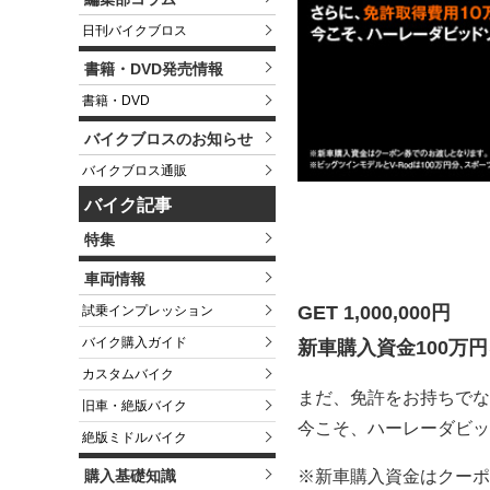
日刊バイクブロス
書籍・DVD発売情報
書籍・DVD
バイクブロスのお知らせ
バイクブロス通販
バイク記事
特集
車両情報
GET 1,000,000円
試乗インプレッション
バイク購入ガイド
新車購入資金100万
カスタムバイク
まだ、免許をお持ちでな
旧車・絶版バイク
今こそ、ハーレーダビッ
絶版ミドルバイク
※新車購入資金はクーポ
購入基礎知識