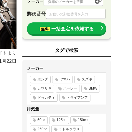
メーカー
郵便番号
一括査定を依頼する
無料
タグで検索
イトより
年1月22日
メーカー
ホンダ
ヤマハ
スズキ
カワサキ
ハーレー
BMW
ドゥカティ
トライアンフ
排気量
50cc
125cc
150cc
250cc
ミドルクラス