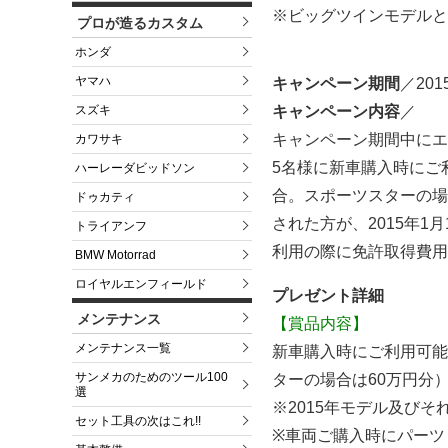
※ビッグツインモデルとV
プロが造るカスタム
ホンダ
ヤマハ
キャンペーン期間
／201
キャンペーン内容
／
スズキ
キャンペーン期間中にエ
カワサキ
5名様に新車購入時にご利
ハーレーダビッドソン
合。スポーツスターの場
ドゥカティ
された方が、2015年
トライアンフ
利用の際に免許取得費用
BMW Motorrad
ロイヤルエンフィールド
プレゼント詳細
メンテナンス
【賞品内容】
メンテナンス一覧
新車購入時にご利用可能
サンメカのためのツール100
ターの場合は60万円分
選
※2015年モデル及び
セット工具の次はこれ!!
※車両ご購入時にパーツ