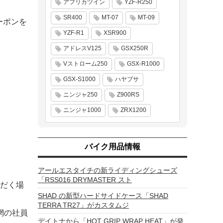
アフリカツイン
YZF-R250
SR400
MT-07
MT-09
ーポンを
YZF-R1
XSR900
アドレスV125
GSX250R
Vストローム250
GSX-R1000
GSX-S1000
ハヤブサ
ニンジャ250
Z900RS
ニンジャ1000
ZRX1200
バイク用品情報
アールエスタイチの新ライディングシューズ
「RSS016 DRYMASTER スト
だく場
SHAD の新型ハードサイドケース「SHAD
TERRA TR27」がカスタムジ
網の社員
デイトナから「HOT GRIP WRAP HEAT」が発