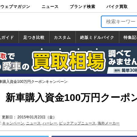
ウェブマガジン
ニュース
ブランド検索
バイク買取
バイクブロス・
原付＆ミニバイ
スポーツ＆ネイ
アメリカン＆ツ
ビッグスクータ
オフロード
バージンハーレ
バージンBMW
バージンドゥカ
バージントライ
ニュース
車両情報
イベント
キャンペ
トピック
バイク用
バイクパ
書籍・
サポート
お知らせ
ブランドを検
ブランドボイ
バイク買取
マガジンズ
ク
キッド
アラー
ー
ー
ティ
アンフ
TOP
ーン
ス
品
ーツ
DVD
索
ス
入ガイド
足つき比較
カスタム
絶版ミドルバイク
特集記
入ガイド
ンダ
マハ
ズキ
ワサキ
カスタム
ホンダ
ヤマハ
スズキ
カワサキ
道の駅調査隊
ツーリング情報局
日本の道50選
国道めぐり
林道ツーリング
絶版ミドルバイク
ホンダ
ヤマハ
スズキ
カワサキ
覧
一覧
一覧
車購入資金100万円クーポンキャンペーン
】新車購入資金100万円クーポ
 更新日： 2015年01月23日（金）
:
キャンペーン
,
ニュース
,
ハーレー
,
ピックアップニュース
,
海外メーカー