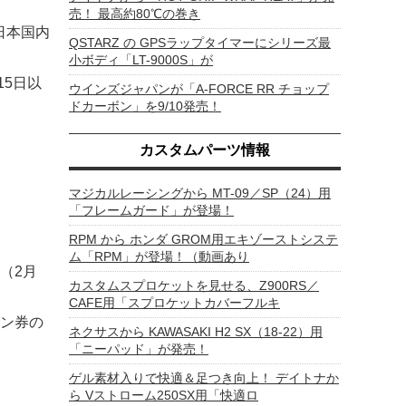
売！ 最高約80℃の巻き
日本国内
QSTARZ の GPSラップタイマーにシリーズ最
小ボディ「LT-9000S」が
15日以
ウインズジャパンが「A-FORCE RR チョップ
ドカーボン」を9/10発売！
カスタムパーツ情報
マジカルレーシングから MT-09／SP（24）用
「フレームガード」が登場！
RPM から ホンダ GROM用エキゾーストシステ
ム「RPM」が登場！（動画あり
（2月
カスタムスプロケットを見せる、Z900RS／
CAFE用「スプロケットカバーフルキ
ン券の
ネクサスから KAWASAKI H2 SX（18-22）用
「ニーパッド」が発売！
ゲル素材入りで快適＆足つき向上！ デイトナか
ら Vストローム250SX用「快適ロ