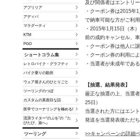
及び関係者はエントリー
アプリリア
・クーポン券は2015年
アディバ
で納車可能な方がご利用
マラグーティ
・2015年1月15日（
KTM
前の成約キャンセル、車
PGO
・クーポン券は他人に譲
・クーポン券の利用によ
ショートコラム集
・当選者が未成年である
レトロバイク・グラフティ
バイク乗りの勘所
ウェア屋さんのひとりごと
【抽選、結果発表】
ツーリングのつぼ
厳正な抽選の上、当選者
カスタムの真面目な話
25日）
医学でコーナリングを極める!
当選された方にはエント
流浪ライター“のぶを”の『た
発送を当選発表後ただち
びたび、旅へ』
>>キャンペーンの詳細
ツーリング