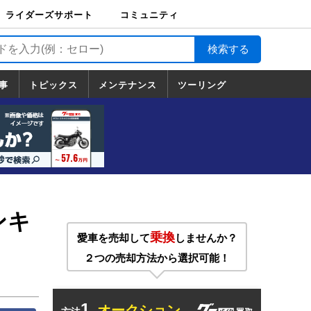
ライダーズサポート
コミュニティ
ライダーズサポート
バイク輸送
バイクガレージライ
バイク車両保険
ロードサービス
バイク試乗
コミュニティ
日記
ツーリング
カスタム
TOP
フ
TOP
事
トピックス
メンテナンス
ツーリング
トピックス
ホンダ
ヤマハ
スズキ
カワサキ
ハーレーダ
BMW
ドゥカティ
トライアン
メンテナンス
基本整備
部位別メンテ
工具の使い方
ツール100選
メンテのうん
一覧
ビッドソン
フ
一覧
ちく
ンキ
乗換
愛車を売却して
しませんか？
２つの売却方法から選択可能！
1.
オークション