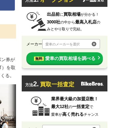
方法
出品前
買取相場
に
が分かる！
3000社
最高入札店
の中から
の
みとやり取りで完結。
メーカー
愛車のメーカーを選択
愛車の買取相場を調べる
無料
ポン券が
T）を取
てくる。
2.
買取一括査定
方法
業界最大級の加盟店数！
最大12社
一括査定
の
で
高く売れる
愛車が
チャンス