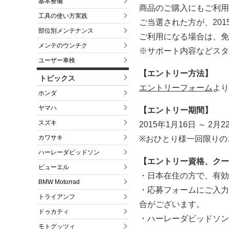
基本整備
商品のご購入にもご利用
工具の使い方実践
ご当選された方が、20
部位別メンテナンス
ご利用になる場合は、免
メンテのウンチク
※サポート内容などスタ
ユーザー車検
【エントリー方法】
トピックス
エントリーフォーム
より
ホンダ
ヤマハ
【エントリー期間】
スズキ
2015年1月16日 ～ 2月2
カワサキ
※おひとり様一回限りの
ハーレーダビッドソン
【エントリー資格、クー
ビューエル
・日本在住の方で、有効
BMW Motorrad
・応募フォームにご入力
トライアンフ
合がございます。
ドゥカティ
・ハーレーダビッドソン
モトグッツィ