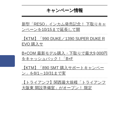
キャンペーン情報
新型「RESO」インカム発売記念！ 下取りキャ
ンペーンを10/15まで延長して開
【KTM】「990 DUKE／1390 SUPER DUKE R
EVO 購入サ
B+COM 最新モデル購入・下取りで最大9,000円
をキャッシュバック！「B+F
【KTM】「890 SMT 購入サポートキャンペー
ン」を8/1～10/31まで実
【トライアンフ】関西最大規模「トライアンフ
大阪東 開設準備室」がオープン！ 限定