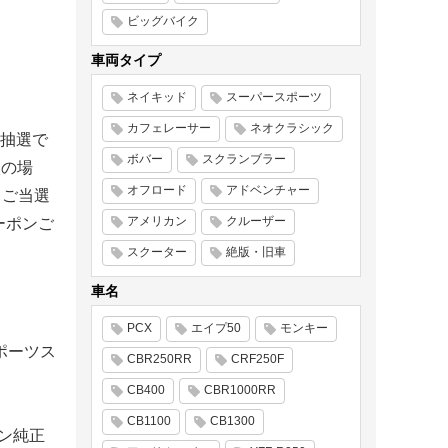
ビッグバイク
車両タイプ
ネイキッド
スーパースポーツ
カフェレーサー
ネオクラシック
抽選で
ボバー
スクランブラー
入の場
オフロード
アドベンチャー
、ご当選
アメリカン
クルーザー
ーポンご
スクーター
絶版・旧車
車名
PCX
エイプ50
モンキー
ポーツス
CBR250RR
CRF250F
CB400
CBR1000RR
CB1100
CB1300
ン純正