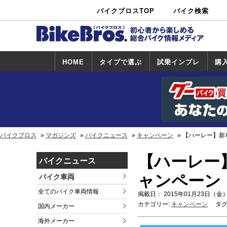
バイクブロスTOP
バイク検索
中古バイ
カタログ検
ショップ検
ク・新車検
索
索
索
HOME
タイプで選ぶ
試乗インプレ
購
スポーツ＆ネ
原付＆ミニバ
アメリカン＆
ビッグスクー
オフロード
試乗インプレ
ホンダ
ヤマハ
スズキ
カワサキ
ハーレー
BMW
トライアンフ
ドゥカティ
購
ホ
ヤ
ス
カ
イキッド
イク
クルーザー
ター
一覧
一
バイクブロス
マガジンズ
バイクニュース
キャンペーン
【ハーレー】新
【ハーレー
バイクニュース
ャンペーン
バイク車両
全てのバイク車両情報
掲載日： 2015年01月23日（金）
カテゴリー:
キャンペーン
タグ
国内メーカー
海外メーカー