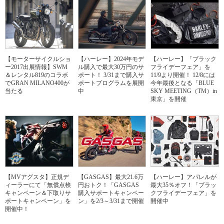
【モーターサイクルショ
【ハーレー】2024年モデ
【ハーレー】「ブラック
ー2017出展情報】SWM
ル購入で最大30万円のサ
フライデーフェア」を
＆レンタル819のコラボ
ポート！ 3/31まで購入サ
11/9より開催！ 12/8には
でGRAN MILANO400が
ポートプログラムを展開
今年最後となる「BLUE
当たる
中
SKY MEETING（TM）in
東京」を開催
【MVアグスタ】正規デ
【GASGAS】最大21.6万
【ハーレー】アパレルが
ィーラーにて「無償点検
円おトク！「GASGAS
最大35％オフ！「ブラッ
キャンペーン＆下取りサ
購入サポートキャンペー
クフライデーフェア」を
ポートキャンペーン」を
ン」を2/3～3/31まで開催
開催中
開催中！