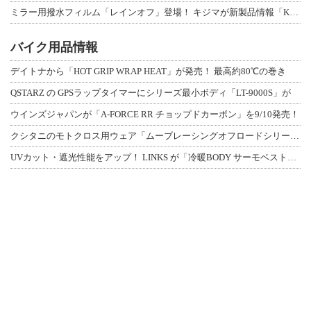
ミラー用撥水フィルム「レインオフ」登場！ キジマが新製品情報「KIJIMA NE
バイク用品情報
デイトナから「HOT GRIP WRAP HEAT」が発売！ 最高約80℃の巻き
QSTARZ の GPSラップタイマーにシリーズ最小ボディ「LT-9000S」が
ウインズジャパンが「A-FORCE RR チョップドカーボン」を9/10発売！
クシタニのモトクロス用ウェア「ムーブレーシングオフロードシリーズ」3アイテムが登
UVカット・遮光性能をアップ！ LINKS が「冷暖BODY サーモベスト」改良