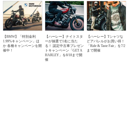
【BMW】「特別金利
【ハーレー】ナイトスタ
【ハーレー】Tシャツな
1.99%キャンペーン」ほ
ーが抽選で1名に当た
どアパレルがお買い得！
か 各種キャンペーンを開
る！ 認定中古車プレゼン
「Ride & Taste Fair」を7/2
催中！
トキャンペーン「GET A
まで開催
HARLEY」を8/18まで開
催