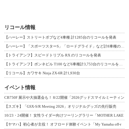
リコール情報
【ハーレー】ストリートボブなど4車種 計1285台のリコールを発表
【ハーレー】「スポーツスターS」「ロードグライド」など計8車種のリコールを発表
【トライアンフ】スピードトリプル RX のリコールを発表
【トライアンフ】ボンネビル T100 など6車種計3,753台のリコールを発表
【リコール】カワサキ Ninja ZX-6R 計1,930台
イベント情報
CB750F 展示や大抽選会も！ 8/22開催「2026グッドスマイルミーティン
【スズキ】「GSX-S/R Meeting 2026」オリジナルグッズの先行販売
10/23・24開催！ 女性ライダー向けツーリングラリー「MOTHER LAKE
【ヤマハ】初心者が主役！ オフロード体験イベント「My Yamaha off-r