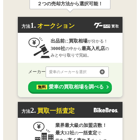
２つの売却方法から選択可能！
1.
オークション
方法
出品前
買取相場
に
が分かる！
3000社
最高入札店
の中から
の
みとやり取りで完結。
メーカー
愛車のメーカーを選択
愛車の買取相場を調べる
無料
2.
買取一括査定
方法
業界最大級の加盟店数！
最大12社
一括査定
の
で