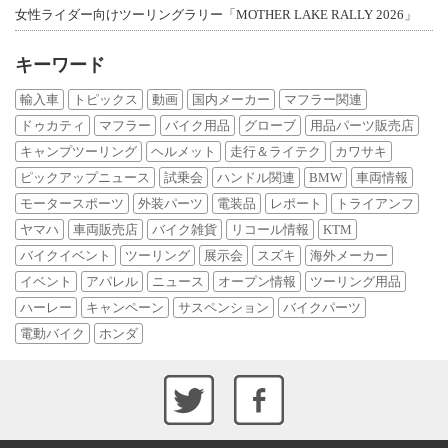
女性ライダー向けツーリングラリー「MOTHER LAKE RALLY 2026」
キーワード
輸入車
トピックス
動画
国内メーカー
マフラー関連
ドゥカティ
マフラー
バイク用品
グローブ
用品パーツ販売店
キャンプツーリング
ヘルメット
走行＆ライテク
カワサキ
ピックアップニュース
試乗会
ハンドル関連
BMW
車両情報
モータースポーツ
外装パーツ
電装品
レポート
トライアンフ
ヤマハ
車両販売店
バイク雑貨
リコール情報
KTM
バイクイベント
ツーリング
展示会
スズキ
海外メーカー
イベント
アパレル
ニュース
オープン情報
ツーリング用品
ハーレー
キャンペーン
サスペンション
バイクパーツ
電動バイク
ホンダ