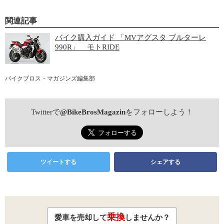
関連記事
バイク購入ガイド 「MVアグスタ ブルターレ
990R」 モトRIDE
バイクブロス・マガジンズ編集部
Twitterで
@BikeBrosMagazin
をフォローしよう！
ツイートする
シェアする
乗換
愛車を売却して
しませんか？