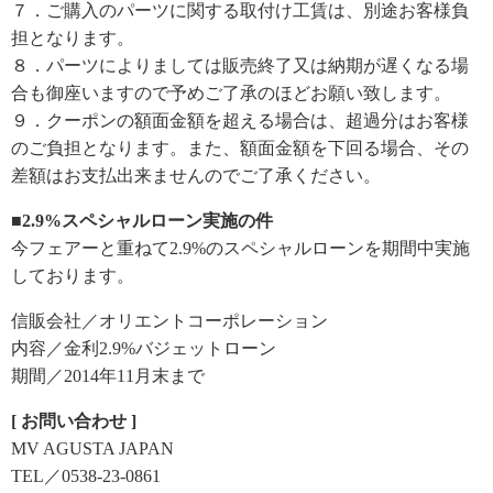
７．ご購入のパーツに関する取付け工賃は、別途お客様負
担となります。
８．パーツによりましては販売終了又は納期が遅くなる場
合も御座いますので予めご了承のほどお願い致します。
９．クーポンの額面金額を超える場合は、超過分はお客様
のご負担となります。また、額面金額を下回る場合、その
差額はお支払出来ませんのでご了承ください。
■2.9%スペシャルローン実施の件
今フェアーと重ねて2.9%のスペシャルローンを期間中実施
しております。
信販会社／オリエントコーポレーション
内容／金利2.9%バジェットローン
期間／2014年11月末まで
[ お問い合わせ ]
MV AGUSTA JAPAN
TEL／0538-23-0861