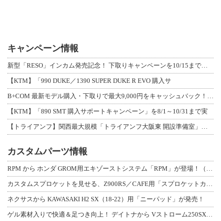
キャンペーン情報
新型「RESO」インカム発売記念！ 下取りキャンペーンを10/15まで延長して開
【KTM】「990 DUKE／1390 SUPER DUKE R EVO 購入サ
B+COM 最新モデル購入・下取りで最大9,000円をキャッシュバック！「B+F
【KTM】「890 SMT 購入サポートキャンペーン」を8/1～10/31まで実
【トライアンフ】関西最大規模「トライアンフ大阪東 開設準備室」がオープン！ 限定
カスタムパーツ情報
RPM から ホンダ GROM用エキゾーストシステム「RPM」が登場！（動画あり
カスタムスプロケットを見せる、Z900RS／CAFE用「スプロケットカバーフルキ
ネクサスから KAWASAKI H2 SX（18-22）用「ニーパッド」が発売！
ゲル素材入りで快適＆足つき向上！ デイトナから Vストローム250SX用「快適ロ