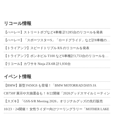
リコール情報
【ハーレー】ストリートボブなど4車種 計1285台のリコールを発表
【ハーレー】「スポーツスターS」「ロードグライド」など計8車種のリコールを発表
【トライアンフ】スピードトリプル RX のリコールを発表
【トライアンフ】ボンネビル T100 など6車種計3,753台のリコールを発表
【リコール】カワサキ Ninja ZX-6R 計1,930台
イベント情報
【BMW】新型 F450GS も登場！「BMW MOTORRAD DAYS JA
CB750F 展示や大抽選会も！ 8/22開催「2026グッドスマイルミーティン
【スズキ】「GSX-S/R Meeting 2026」オリジナルグッズの先行販売
10/23・24開催！ 女性ライダー向けツーリングラリー「MOTHER LAKE