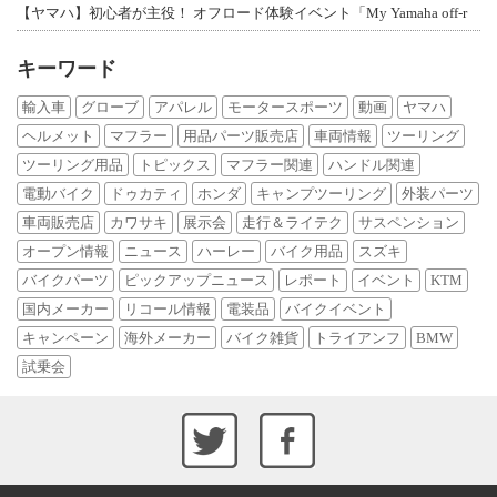
【ヤマハ】初心者が主役！ オフロード体験イベント「My Yamaha off-r
キーワード
輸入車
グローブ
アパレル
モータースポーツ
動画
ヤマハ
ヘルメット
マフラー
用品パーツ販売店
車両情報
ツーリング
ツーリング用品
トピックス
マフラー関連
ハンドル関連
電動バイク
ドゥカティ
ホンダ
キャンプツーリング
外装パーツ
車両販売店
カワサキ
展示会
走行＆ライテク
サスペンション
オープン情報
ニュース
ハーレー
バイク用品
スズキ
バイクパーツ
ピックアップニュース
レポート
イベント
KTM
国内メーカー
リコール情報
電装品
バイクイベント
キャンペーン
海外メーカー
バイク雑貨
トライアンフ
BMW
試乗会