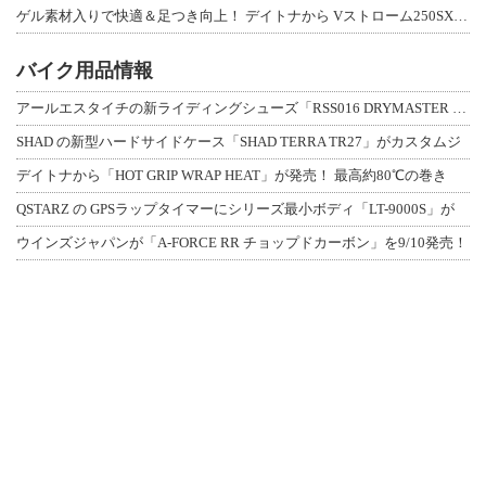
ゲル素材入りで快適＆足つき向上！ デイトナから Vストローム250SX用「快適ロ
バイク用品情報
アールエスタイチの新ライディングシューズ「RSS016 DRYMASTER スト
SHAD の新型ハードサイドケース「SHAD TERRA TR27」がカスタムジ
デイトナから「HOT GRIP WRAP HEAT」が発売！ 最高約80℃の巻き
QSTARZ の GPSラップタイマーにシリーズ最小ボディ「LT-9000S」が
ウインズジャパンが「A-FORCE RR チョップドカーボン」を9/10発売！