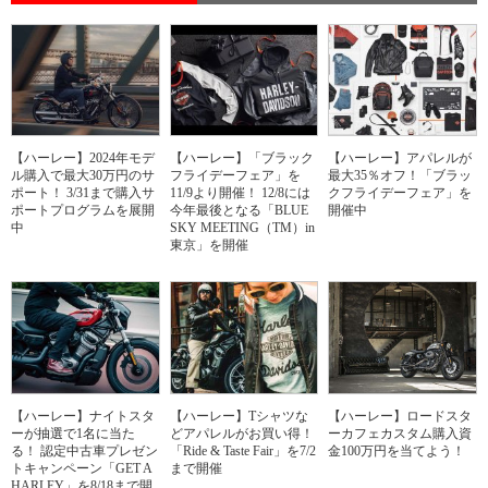
【ハーレー】2024年モデ
【ハーレー】「ブラック
【ハーレー】アパレルが
ル購入で最大30万円のサ
フライデーフェア」を
最大35％オフ！「ブラッ
ポート！ 3/31まで購入サ
11/9より開催！ 12/8には
クフライデーフェア」を
ポートプログラムを展開
今年最後となる「BLUE
開催中
中
SKY MEETING（TM）in
東京」を開催
【ハーレー】ナイトスタ
【ハーレー】Tシャツな
【ハーレー】ロードスタ
ーが抽選で1名に当た
どアパレルがお買い得！
ーカフェカスタム購入資
る！ 認定中古車プレゼン
「Ride & Taste Fair」を7/2
金100万円を当てよう！
トキャンペーン「GET A
まで開催
HARLEY」を8/18まで開