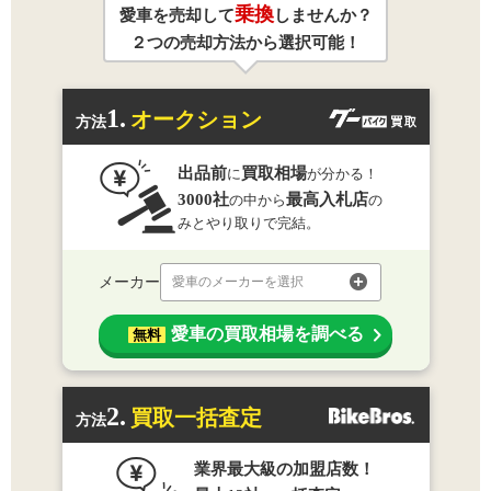
乗換
愛車を売却して
しませんか？
２つの売却方法から選択可能！
1.
オークション
方法
出品前
買取相場
に
が分かる！
3000社
最高入札店
の中から
の
みとやり取りで完結。
メーカー
愛車のメーカーを選択
愛車の買取相場を調べる
無料
2.
買取一括査定
方法
業界最大級の加盟店数！