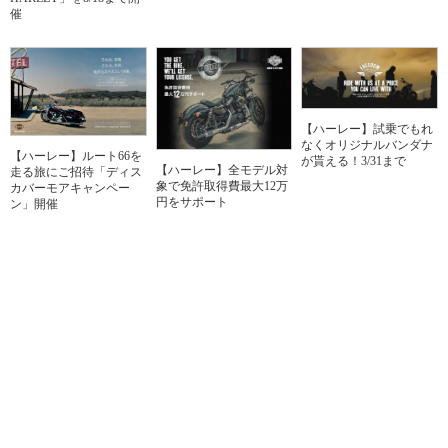
催
【ハーレー】試乗でもれ
なくオリジナルバンダナ
【ハーレー】ルート66を
が貰える！3/31まで
【ハーレー】全モデル対
走る旅にご招待「ディス
象で免許取得費最大12万
カバーモアキャンペー
円をサポート
ン」開催