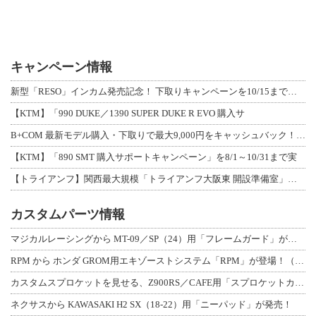
キャンペーン情報
新型「RESO」インカム発売記念！ 下取りキャンペーンを10/15まで延長して開
【KTM】「990 DUKE／1390 SUPER DUKE R EVO 購入サ
B+COM 最新モデル購入・下取りで最大9,000円をキャッシュバック！「B+F
【KTM】「890 SMT 購入サポートキャンペーン」を8/1～10/31まで実
【トライアンフ】関西最大規模「トライアンフ大阪東 開設準備室」がオープン！ 限定
カスタムパーツ情報
マジカルレーシングから MT-09／SP（24）用「フレームガード」が登場！
RPM から ホンダ GROM用エキゾーストシステム「RPM」が登場！（動画あり
カスタムスプロケットを見せる、Z900RS／CAFE用「スプロケットカバーフルキ
ネクサスから KAWASAKI H2 SX（18-22）用「ニーパッド」が発売！