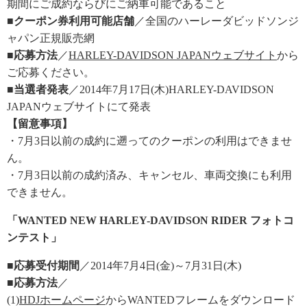
期間にご成約ならびにご納車可能であること
■クーポン券利用可能店舗
／全国のハーレーダビッドソンジ
ャパン正規販売網
■応募方法
／
HARLEY-DAVIDSON JAPANウェブサイト
から
ご応募ください。
■当選者発表
／2014年7月17日(木)HARLEY-DAVIDSON
JAPANウェブサイトにて発表
【留意事項】
・7月3日以前の成約に遡ってのクーポンの利用はできませ
ん。
・7月3日以前の成約済み、キャンセル、車両交換にも利用
できません。
「WANTED NEW HARLEY-DAVIDSON RIDER フォトコ
ンテスト」
■応募受付期間
／2014年7月4日(金)～7月31日(木)
■応募方法
／
(1)
HDJホームページ
からWANTEDフレームをダウンロード