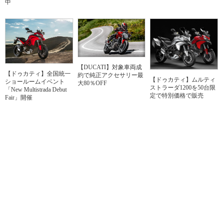
中
【DUCATI】対象車両成
【ドゥカティ】全国統一
約で純正アクセサリー最
【ドゥカティ】ムルティ
ショールームイベント
大80％OFF
ストラーダ1200を50台限
「New Multistrada Debut
定で特別価格で販売
Fair」開催