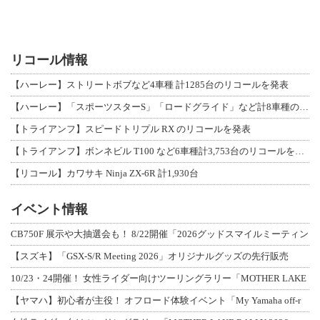
リコール情報
【ハーレー】ストリートボブなど4車種 計1285台のリコールを発表
【ハーレー】「スポーツスターS」「ロードグライド」など計8車種のリコールを発表
【トライアンフ】スピードトリプル RX のリコールを発表
【トライアンフ】ボンネビル T100 など6車種計3,753台のリコールを発表
【リコール】カワサキ Ninja ZX-6R 計1,930台
イベント情報
CB750F 展示や大抽選会も！ 8/22開催「2026グッドスマイルミーティン
【スズキ】「GSX-S/R Meeting 2026」オリジナルグッズの先行販売
10/23・24開催！ 女性ライダー向けツーリングラリー「MOTHER LAKE
【ヤマハ】初心者が主役！ オフロード体験イベント「My Yamaha off-r