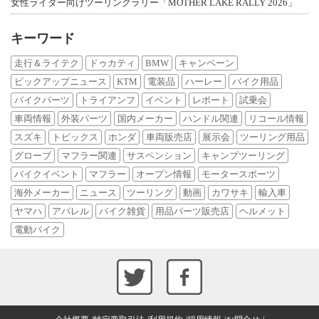
女性ライダー向けツーリングラリー「MOTHER LAKE RALLY 2026」
キーワード
走行＆ライテク
ドゥカティ
BMW
キャンペーン
ピックアップニュース
KTM
電装品
ハーレー
バイク用品
バイクパーツ
トライアンフ
イベント
レポート
試乗会
車両情報
外装パーツ
国内メーカー
ハンドル関連
リコール情報
スズキ
トピックス
ホンダ
車両販売店
展示会
ツーリング用品
グローブ
マフラー関連
サスペンション
キャンプツーリング
バイクイベント
マフラー
オープン情報
モータースポーツ
海外メーカー
ニュース
ツーリング
動画
カワサキ
輸入車
ヤマハ
アパレル
バイク雑貨
用品パーツ販売店
ヘルメット
電動バイク