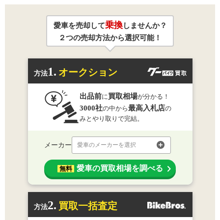
乗換
愛車を売却して
しませんか？
２つの売却方法から選択可能！
1.
オークション
方法
出品前
買取相場
に
が分かる！
3000社
最高入札店
の中から
の
みとやり取りで完結。
メーカー
愛車のメーカーを選択
愛車の買取相場を調べる
無料
2.
買取一括査定
方法