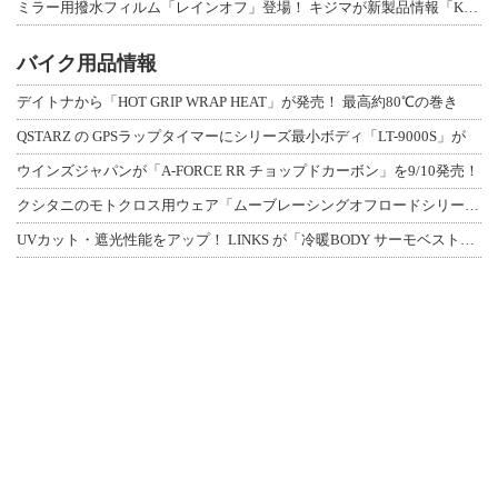
ミラー用撥水フィルム「レインオフ」登場！ キジマが新製品情報「KIJIMA NE
バイク用品情報
デイトナから「HOT GRIP WRAP HEAT」が発売！ 最高約80℃の巻き
QSTARZ の GPSラップタイマーにシリーズ最小ボディ「LT-9000S」が
ウインズジャパンが「A-FORCE RR チョップドカーボン」を9/10発売！
クシタニのモトクロス用ウェア「ムーブレーシングオフロードシリーズ」3アイテムが登
UVカット・遮光性能をアップ！ LINKS が「冷暖BODY サーモベスト」改良