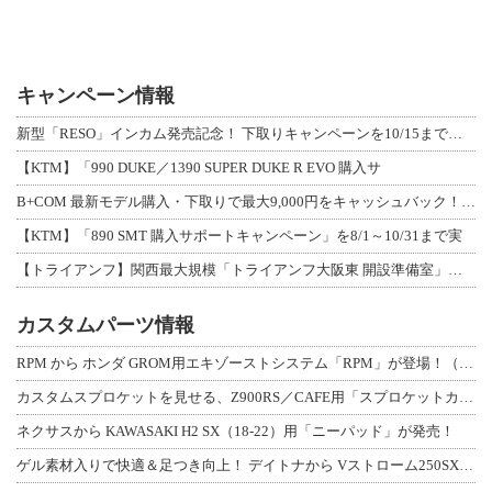
キャンペーン情報
新型「RESO」インカム発売記念！ 下取りキャンペーンを10/15まで延長して開
【KTM】「990 DUKE／1390 SUPER DUKE R EVO 購入サ
B+COM 最新モデル購入・下取りで最大9,000円をキャッシュバック！「B+F
【KTM】「890 SMT 購入サポートキャンペーン」を8/1～10/31まで実
【トライアンフ】関西最大規模「トライアンフ大阪東 開設準備室」がオープン！ 限定
カスタムパーツ情報
RPM から ホンダ GROM用エキゾーストシステム「RPM」が登場！（動画あり
カスタムスプロケットを見せる、Z900RS／CAFE用「スプロケットカバーフルキ
ネクサスから KAWASAKI H2 SX（18-22）用「ニーパッド」が発売！
ゲル素材入りで快適＆足つき向上！ デイトナから Vストローム250SX用「快適ロ