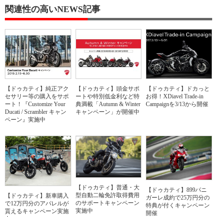
関連性の高いNEWS記事
【ドゥカティ】純正アク
【ドゥカティ】頭金サポ
【ドゥカティ】ドカっと
セサリー等の購入をサポ
ートや特別低金利など特
お得！XDiavel Trade-in
ート！『Customize Your
典満載「Autumn & Winter
Campaignを3/13から開催
Ducati / Scrambler キャン
キャンペーン」が開催中
ペーン』実施中
【ドゥカティ】普通・大
【ドゥカティ】899パニ
型自動二輪免許取得費用
【ドゥカティ】新車購入
ガーレ成約で25万円分の
のサポートキャンペーン
で12万円分のアパレルが
特典が付くキャンペーン
実施中
貰えるキャンペーン実施
開催