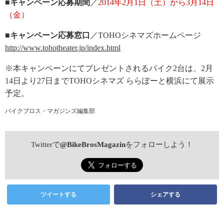
■キャンペーン応募期間
／
2014年2月1日（土）から3月14日
（金）
■キャンペーン応募窓口
／TOHOシネマズホームページ
http://www.tohotheater.jp/index.html
※本キャンペーンにてプレゼントされるバイク2台は、2月
14日より27日までTOHOシネマズ ららぽーと横浜にて展示
予定。
バイクブロス・マガジンズ編集部
Twitterで
@BikeBrosMagazin
をフォローしよう！
ツイートする
シェアする