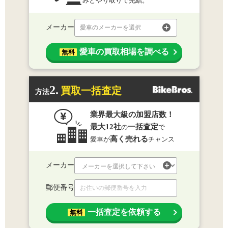
みとやり取りで完結。
メーカー
愛車のメーカーを選択
愛車の買取相場を調べる
無料
2.
買取一括査定
方法
業界最大級の加盟店数！
最大12社
一括査定
の
で
高く売れる
愛車が
チャンス
メーカー
郵便番号
一括査定を依頼する
無料