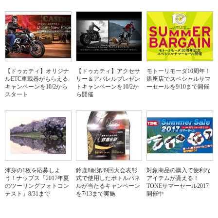
【ドゥカティ】オリジナ
【ドゥカティ】アクセサ
モトーリモーダ10周年！
ルETC車載器がもらえる
リー＆アパレルプレゼン
銀座店でスペシャルサマ
キャンペーンを10/2から
トキャンペーンを10/2か
ーセールを9/10まで開催
スタート
ら開催
渾身の1枚を応募しよ
鈴鹿8耐第39回大会表彰
対象商品の購入で便利な
う！ナップス「2017年夏
式で使用したボトルパネ
アイテムが貰える！
のツーリングフォトコン
ルが当たるキャンペーン
TONEサマーセール2017
テスト」8/31まで
を7/13まで実施
開催中