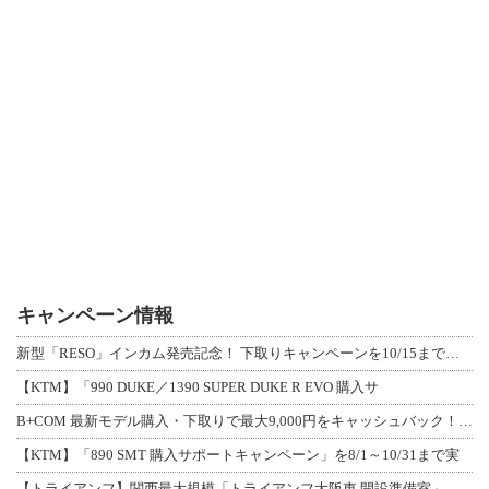
キャンペーン情報
新型「RESO」インカム発売記念！ 下取りキャンペーンを10/15まで延長して開
【KTM】「990 DUKE／1390 SUPER DUKE R EVO 購入サ
B+COM 最新モデル購入・下取りで最大9,000円をキャッシュバック！「B+F
【KTM】「890 SMT 購入サポートキャンペーン」を8/1～10/31まで実
【トライアンフ】関西最大規模「トライアンフ大阪東 開設準備室」がオープン！ 限定