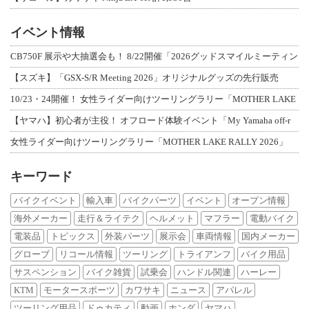
イベント情報
CB750F 展示や大抽選会も！ 8/22開催「2026グッドスマイルミーティン
【スズキ】「GSX-S/R Meeting 2026」オリジナルグッズの先行販売
10/23・24開催！ 女性ライダー向けツーリングラリー「MOTHER LAKE
【ヤマハ】初心者が主役！ オフロード体験イベント「My Yamaha off-r
女性ライダー向けツーリングラリー「MOTHER LAKE RALLY 2026」
キーワード
バイクイベント
輸入車
バイクパーツ
イベント
オープン情報
海外メーカー
走行＆ライテク
ヘルメット
マフラー
電動バイク
電装品
トピックス
外装パーツ
展示会
車両情報
国内メーカー
グローブ
リコール情報
ツーリング
トライアンフ
バイク用品
サスペンション
バイク雑貨
試乗会
ハンドル関連
ハーレー
KTM
モータースポーツ
カワサキ
ニュース
アパレル
ツーリング用品
ドゥカティ
動画
ホンダ
ヤマハ