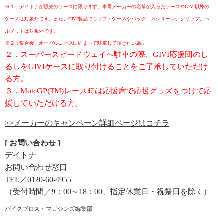
※１：デイトナが販売のケースに限ります。車両メーカーの名前が入ったケースやGIVI以外の
ケースは対象外です。また、GIVI製品でもソフトケースやバッグ、スクリーン、グリップ、ヘ
ルメットは対象外です。
※２：集合後、オーバルコースに固まって駐車して頂きたい為 。
２．スーパースピードウェイへ駐車の際、GIVI応援団のし
るしをGIVIケースに取り付けることをご了承していただけ
る方。
３．MotoGP(TM)レース時は応援席で応援グッズをつけて応
援していただける方。
>>メーカーのキャンペーン詳細ページはコチラ
[ お問い合わせ ]
デイトナ
お問い合わせ窓口
TEL／0120-60-4955
（受付時間／9：00～18：00、指定休業日・祝祭日を除く）
バイクブロス・マガジンズ編集部