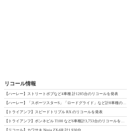
リコール情報
【ハーレー】ストリートボブなど4車種 計1285台のリコールを発表
【ハーレー】「スポーツスターS」「ロードグライド」など計8車種のリコールを発表
【トライアンフ】スピードトリプル RX のリコールを発表
【トライアンフ】ボンネビル T100 など6車種計3,753台のリコールを発表
【リコール】カワサキ Ninja ZX-6R 計1,930台