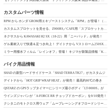
カスタムパーツ情報
RPM から ホンダ GROM用エキゾーストシステム「RPM」が登場！（動画あり
カスタムスプロケットを見せる、Z900RS／CAFE用「スプロケットカバーフルキ
ネクサスから KAWASAKI H2 SX（18-22）用「ニーパッド」が発売！
ゲル素材入りで快適＆足つき向上！ デイトナから Vストローム250SX用「快適ロ
ミラー用撥水フィルム「レインオフ」登場！ キジマが新製品情報「KIJIMA NE
バイク用品情報
SHAD の新型ハードサイドケース「SHAD TERRA TR27」がカスタムジ
デイトナから「HOT GRIP WRAP HEAT」が発売！ 最高約80℃の巻き
QSTARZ の GPSラップタイマーにシリーズ最小ボディ「LT-9000S」が
ウインズジャパンが「A-FORCE RR チョップドカーボン」を9/10発売！
クシタニのモトクロス用ウェア「ムーブレーシングオフロードシリーズ」3アイテムが登