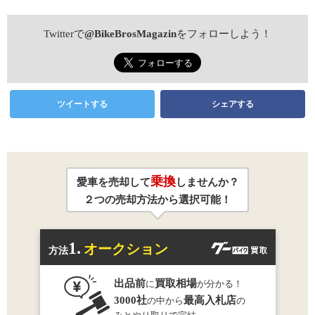
Twitterで
@BikeBrosMagazin
をフォローしよう！
ツイートする
シェアする
乗換
愛車を売却して
しませんか？
２つの売却方法から選択可能！
1.
オークション
方法
出品前
買取相場
に
が分かる！
3000社
最高入札店
の中から
の