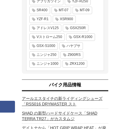
アフリカツイン
YZF-R250
SR400
MT-07
MT-09
YZF-R1
XSR900
アドレスV125
GSX250R
Vストローム250
GSX-R1000
GSX-S1000
ハヤブサ
ニンジャ250
Z900RS
ニンジャ1000
ZRX1200
バイク用品情報
アールエスタイチの新ライディングシューズ
「RSS016 DRYMASTER スト
SHAD の新型ハードサイドケース「SHAD
TERRA TR27」がカスタムジ
デイトナから「HOT GRIP WRAP HEAT」が発