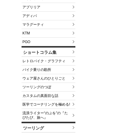
アプリリア
アディバ
マラグーティ
KTM
PGO
ショートコラム集
レトロバイク・グラフティ
バイク乗りの勘所
ウェア屋さんのひとりごと
ツーリングのつぼ
カスタムの真面目な話
医学でコーナリングを極める!
流浪ライター“のぶを”の『た
びたび、旅へ』
ツーリング