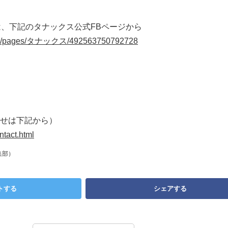
は、下記のタナックス公式FBページから
com/pages/タナックス/492563750792728
せは下記から）
ntact.html
集部）
トする
シェアする