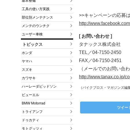
基本整備
工具の使い方実践
>>キャンペーンの応募
部位別メンテナンス
http://www.facebook.
メンテのウンチク
ユーザー車検
[ お問い合わせ ]
タナックス株式会社
トピックス
TEL／04-7150-2450
ホンダ
FAX／04-7150-2451
ヤマハ
（メールでのお問い合わ
スズキ
http://www.tanax.co.jp/co
カワサキ
ハーレーダビッドソン
（バイクブロス・マガジンズ編
ビューエル
BMW Motorrad
ツイー
トライアンフ
ドゥカティ
モトグッツィ