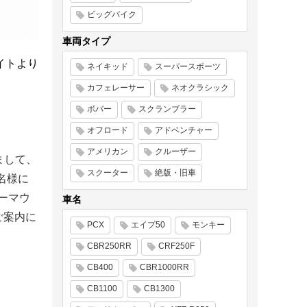
ビッグバイク
車両タイプ
サイトより
ネイキッド
スーパースポーツ
カフェレーサー
ネオクラシック
ボバー
スクランブラー
オフロード
アドベンチャー
アメリカン
クルーザー
まして、
スクーター
絶版・旧車
名様に
バーマウ
車名
ご案内に
PCX
エイプ50
モンキー
CBR250RR
CRF250F
CB400
CBR1000RR
CB1100
CB1300