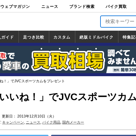
ウェブマガジン
ニュース
ブランド検索
バイク買取
バイクブロス・
原付＆ミニバイ
スポーツ＆ネイ
アメリカン＆ツ
ビッグスクータ
オフロード
バージンハーレ
バージンBMW
バージンドゥカ
バージントライ
ニュース
車両情報
イベント
キャンペ
トピック
バイク用
バイクパ
書籍・
サポート
お知らせ
ブランドを検
ブランドボイ
バイク買取
マガジンズ
ク
キッド
アラー
ー
ー
ティ
アンフ
TOP
ーン
ス
品
ーツ
DVD
索
ス
入ガイド
足つき比較
カスタム
絶版ミドルバイク
特集記
入ガイド
ンダ
マハ
ズキ
ワサキ
カスタム
ホンダ
ヤマハ
スズキ
カワサキ
道の駅調査隊
ツーリング情報局
日本の道50選
国道めぐり
林道ツーリング
絶版ミドルバイク
ホンダ
ヤマハ
スズキ
カワサキ
覧
一覧
一覧
いね！」でJVCスポーツカムをプレゼント
「いいね！」でJVCスポーツカ
 更新日： 2013年12月10日（火）
:
キャンペーン
,
ニュース
,
バイク用品
,
国内メーカー