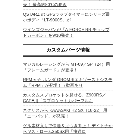
売！ 最高約80℃の巻き
QSTARZ の GPSラップタイマーにシリーズ最
小ボディ「LT-9000S」が
ウインズジャパンが「A-FORCE RR チョップ
ドカーボン」を9/10発売！
カスタムパーツ情報
マジカルレーシングから MT-09／SP（24）用
「フレームガード」が登場！
RPM から ホンダ GROM用エキゾーストシステ
ム「RPM」が登場！（動画あり
カスタムスプロケットを見せる、Z900RS／
CAFE用「スプロケットカバーフルキ
ネクサスから KAWASAKI H2 SX（18-22）用
「ニーパッド」が発売！
ゲル素材入りで快適＆足つき向上！ デイトナか
ら Vストローム250SX用「快適ロ