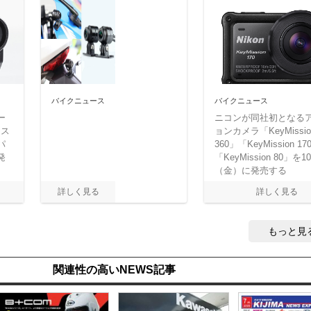
バイクニュース
バイクニュース
ー
ニコンが同社初となる
ラス
ョンカメラ「KeyMissio
パ
360」「KeyMission 17
発
「KeyMission 80」を1
（金）に発売する
もっと見
関連性の高いNEWS記事