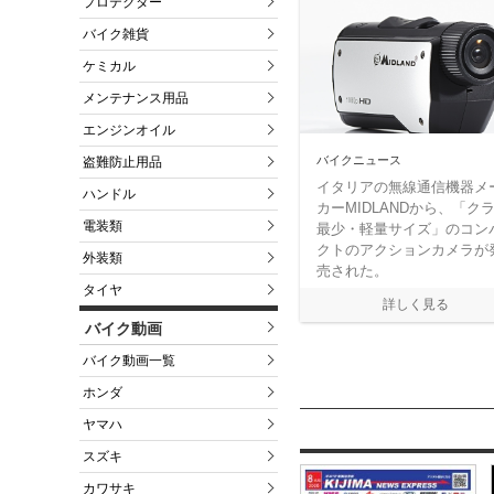
プロテクター
バイク雑貨
ケミカル
メンテナンス用品
エンジンオイル
バイクニュース
盗難防止用品
イタリアの無線通信機器メ
ハンドル
カーMIDLANDから、「ク
電装類
最少・軽量サイズ」のコン
クトのアクションカメラが
外装類
売された。
タイヤ
バイク動画
バイク動画一覧
ホンダ
ヤマハ
スズキ
カワサキ