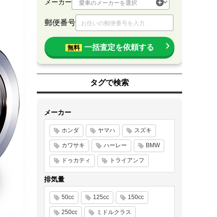
メーカー
郵便番号
一括査定を依頼する
無料
タグで検索
メーカー
ホンダ
ヤマハ
スズキ
カワサキ
ハーレー
BMW
ドゥカティ
トライアンフ
排気量
50cc
125cc
150cc
250cc
ミドルクラス