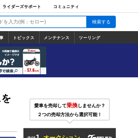
ライダーズサポート
コミュニティ
ライダーズサポート
バイク輸送
バイクガレージライ
バイク車両保険
ロードサービス
バイク試乗
コミュニティ
日記
ツーリング
カスタム
TOP
フ
TOP
事
トピックス
メンテナンス
ツーリング
トピックス
ホンダ
ヤマハ
スズキ
カワサキ
ハーレーダ
BMW
ドゥカティ
トライアン
メンテナンス
基本整備
部位別メンテ
工具の使い方
ツール100選
メンテのうん
一覧
ビッドソン
フ
一覧
ちく
ムを
乗換
愛車を売却して
しませんか？
２つの売却方法から選択可能！
1.
オークション