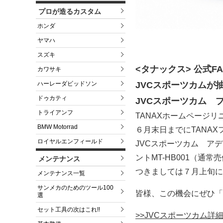
プロが造るカスタム
ホンダ
ヤマハ
スズキ
<タナックス> 公式F
カワサキ
ハーレーダビッドソン
JVCスポーツカムが
ドゥカティ
JVCスポーツカム 
トライアンフ
TANAXホームページ
BMW Motorrad
６月末日までにTANA
ロイヤルエンフィールド
JVCスポーツカム アデ
ントMT-HB001（通
メンテナンス
つきましては７月上旬に
メンテナンス一覧
サンメカのためのツール100
皆様、この機会にぜひ「
選
セット工具の次はこれ!!
>>JVCスポーツカム詳