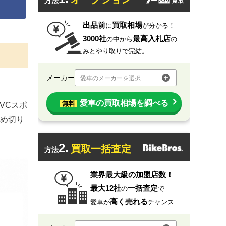
方法
出品前
買取相場
に
が分かる！
3000社
最高入札店
の中から
の
みとやり取りで完結。
メーカー
愛車のメーカーを選択
愛車の買取相場を調べる
無料
VCスポ
め切り
2.
買取一括査定
方法
業界最大級の加盟店数！
最大12社
一括査定
の
で
高く売れる
愛車が
チャンス