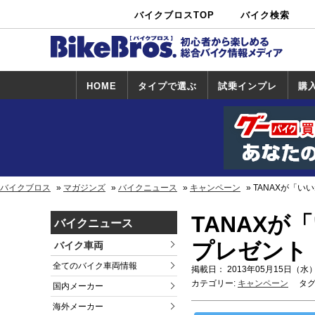
バイクブロスTOP
バイク検索
中古バイ
カタログ検
ショップ検
ク・新車検
索
索
索
HOME
タイプで選ぶ
試乗インプレ
購
スポーツ＆ネ
原付＆ミニバ
アメリカン＆
ビッグスクー
オフロード
試乗インプレ
ホンダ
ヤマハ
スズキ
カワサキ
ハーレー
BMW
トライアンフ
ドゥカティ
購
ホ
ヤ
ス
カ
イキッド
イク
クルーザー
ター
一覧
一
バイクブロス
マガジンズ
バイクニュース
キャンペーン
TANAXが「い
TANAXが
バイクニュース
プレゼント
バイク車両
全てのバイク車両情報
掲載日： 2013年05月15日（水）
カテゴリー:
キャンペーン
タグ
国内メーカー
海外メーカー