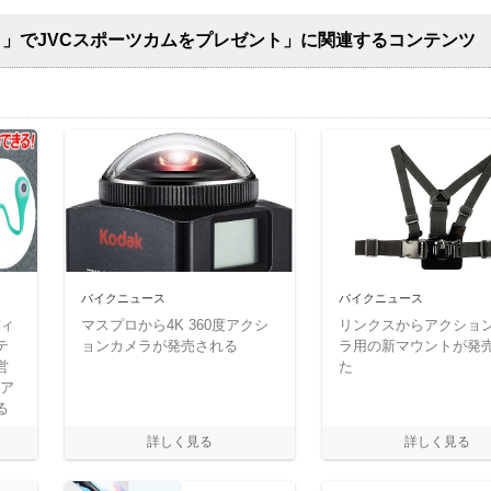
！」でJVCスポーツカムをプレゼント」に関連するコンテンツ
バイクニュース
バイクニュース
ディ
マスプロから4K 360度アクシ
リンクスからアクショ
テ
ョンカメラが発売される
ラ用の新マウントが発
営
た
Dア
る