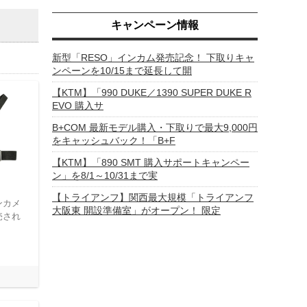
キャンペーン情報
新型「RESO」インカム発売記念！ 下取りキャ
ンペーンを10/15まで延長して開
【KTM】「990 DUKE／1390 SUPER DUKE R
EVO 購入サ
B+COM 最新モデル購入・下取りで最大9,000円
をキャッシュバック！「B+F
【KTM】「890 SMT 購入サポートキャンペー
ン」を8/1～10/31まで実
【トライアンフ】関西最大規模「トライアンフ
ンカメ
大阪東 開設準備室」がオープン！ 限定
売され