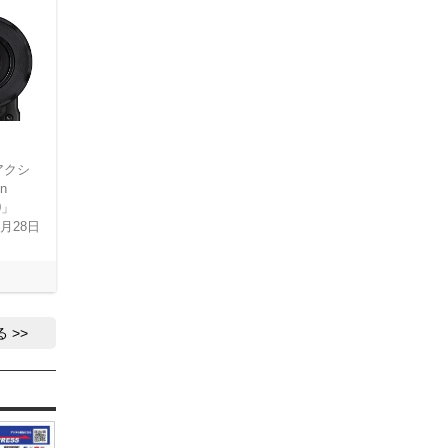
アクシ
n
0」
0月28日
る