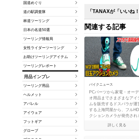
国道めぐり
「TANAXが「いいね
道の駅調査隊
林道ツーリング
関連する記事
日本の名道50選
ツーリング情報局
女性ライダーツーリング
お助けツーリングアイテム
ツーリングレポート
用品インプレ
バイクニュース
ツーリング用品
PCパーツから家電・オー
ヘルメット
オ用品までさまざまなアイ
アパレル
ムを販売するドスパラが運
する上海問屋から、フルH
アイウェア
クションカメラが発売され
フットギア
グローブ