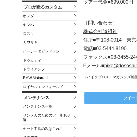
ツアー代金■699,000円
プロが造るカスタム
ホンダ
［問い合わせ］
ヤマハ
株式会社道祖神
スズキ
住所■〒108-0014 東
カワサキ
電話■03-5444-8190
ハーレーダビッドソン
ファックス■03-3455-24
ドゥカティ
Eメール■
bike@dososhi
トライアンフ
（バイクブロス・マガジンズ編
BMW Motorrad
ロイヤルエンフィールド
メンテナンス
ツイー
メンテナンス一覧
サンメカのためのツール100
選
セット工具の次はこれ!!