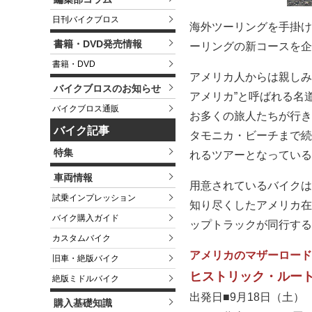
日刊バイクブロス
海外ツーリングを手掛け
書籍・DVD発売情報
ーリングの新コースを企
書籍・DVD
アメリカ人からは親しみ
バイクブロスのお知らせ
アメリカ”と呼ばれる名
バイクブロス通販
お多くの旅人たちが行き
バイク記事
タモニカ・ビーチまで続く
特集
れるツアーとなっている
車両情報
用意されているバイクは
試乗インプレッション
知り尽くしたアメリカ在
バイク購入ガイド
ップトラックが同行する
カスタムバイク
アメリカのマザーロード
旧車・絶版バイク
ヒストリック・ルート
絶版ミドルバイク
出発日■9月18日（土）
購入基礎知識