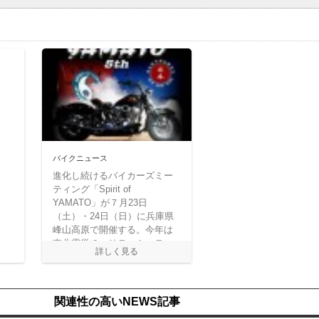
バイクニュース
進化し続けるバイカーズミー
ティング「Spirit of
YAMATO」が７月23日
（土）・24日（日）に兵庫県
峰山高原で開催する。今年は
東北震災チャリティミーティ
ングなども予定されている。
関連性の高いNEWS記事