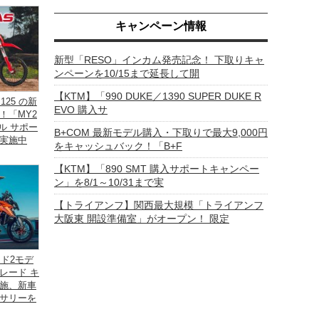
キャンペーン情報
新型「RESO」インカム発売記念！ 下取りキャ
ンペーンを10/15まで延長して開
【KTM】「990 DUKE／1390 SUPER DUKE R
125 の新
EVO 購入サ
！「MY2
ル サポー
B+COM 最新モデル購入・下取りで最大9,000円
実施中
をキャッシュバック！「B+F
【KTM】「890 SMT 購入サポートキャンペー
ン」を8/1～10/31まで実
【トライアンフ】関西最大規模「トライアンフ
大阪東 開設準備室」がオープン！ 限定
ッド2モデ
レード キ
施、新車
サリーを