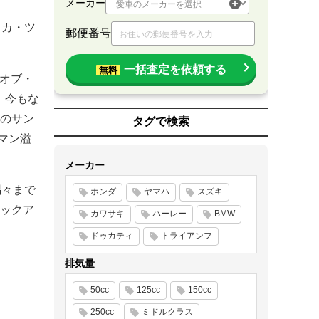
メーカー
リカ・ツ
郵便番号
一括査定を依頼する
無料
・オブ・
、今もな
のサン
タグで検索
ロマン溢
メーカー
隅々まで
ホンダ
ヤマハ
スズキ
ックア
カワサキ
ハーレー
BMW
ドゥカティ
トライアンフ
排気量
50cc
125cc
150cc
250cc
ミドルクラス