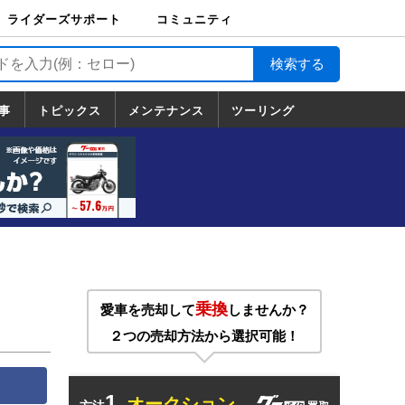
ライダーズサポート
コミュニティ
ライダーズサポート
バイク輸送
バイクガレージライ
バイク車両保険
ロードサービス
バイク試乗
コミュニティ
日記
ツーリング
カスタム
TOP
フ
TOP
事
トピックス
メンテナンス
ツーリング
トピックス
ホンダ
ヤマハ
スズキ
カワサキ
ハーレーダ
BMW
ドゥカティ
トライアン
メンテナンス
基本整備
部位別メンテ
工具の使い方
ツール100選
メンテのうん
一覧
ビッドソン
フ
一覧
ちく
乗換
愛車を売却して
しませんか？
２つの売却方法から選択可能！
1.
オークション