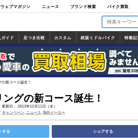
ウェブマガジン
ニュース
ブランド検索
バイク買取
バイクブロス・
原付＆ミニバイ
スポーツ＆ネイ
アメリカン＆ツ
ビッグスクータ
オフロード
バージンハーレ
バージンBMW
バージンドゥカ
バージントライ
ニュース
車両情報
イベント
キャンペ
トピック
バイク用
バイクパ
書籍・
サポート
お知らせ
ブランドを検
ブランドボイ
バイク買取
マガジンズ
ク
キッド
アラー
ー
ー
ティ
アンフ
TOP
ーン
ス
品
ーツ
DVD
索
ス
入ガイド
足つき比較
カスタム
絶版ミドルバイク
特集記
入ガイド
ンダ
マハ
ズキ
ワサキ
カスタム
ホンダ
ヤマハ
スズキ
カワサキ
道の駅調査隊
ツーリング情報局
日本の道50選
国道めぐり
林道ツーリング
絶版ミドルバイク
ホンダ
ヤマハ
スズキ
カワサキ
覧
一覧
一覧
ングの新コース誕生！
ーリングの新コース誕生！
 更新日： 2013年12月11日（水）
:
キャンペーン
,
ニュース
,
海外メーカー
トする
シェアする