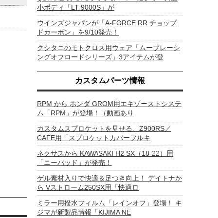
小ボディ「LT-9000S」が
ウインズジャパンが「A-FORCE RR チョップ
ドカーボン」を9/10発売！
クシタニのモトクロス用ウェア「ムーブレーシ
ングオフロードシリーズ」3アイテムが登
カスタムパーツ情報
RPM から ホンダ GROM用エキゾーストシステ
ム「RPM」が登場！（動画あり
カスタムスプロケットを見せる、Z900RS／
CAFE用「スプロケットカバーフルキ
ネクサスから KAWASAKI H2 SX（18-22）用
「ニーパッド」が発売！
ゲル素材入りで快適＆足つき向上！ デイトナか
ら Vストローム250SX用「快適ロ
ミラー用撥水フィルム「レインオフ」登場！ キ
ジマが新製品情報「KIJIMA NE