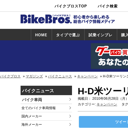
バイクブロスTOP
バイク検索
中古バイ
カタログ検
ショップ検
ク・新車検
索
索
索
HOME
タイプで選ぶ
試乗インプレ
購
スポーツ＆ネ
原付＆ミニバ
アメリカン＆
ビッグスクー
オフロード
試乗インプレ
ホンダ
ヤマハ
スズキ
カワサキ
ハーレー
BMW
トライアンフ
ドゥカティ
購
ホ
ヤ
ス
カ
イキッド
イク
クルーザー
ター
一覧
一
バイクブロス
マガジンズ
バイクニュース
キャンペーン
H-D米ツーリ
H-D米ツ
バイクニュース
掲載日： 2010年06月28日（月）
バイク車両
カテゴリー:
キャンペーン
タグ
全てのバイク車両情報
国内メーカー
ツイー
海外メーカー