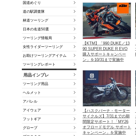
国道めぐり
道の駅調査隊
林道ツーリング
日本の名道50選
ツーリング情報局
【KTM】「990 DUKE／13
女性ライダーツーリング
90 SUPER DUKE R EVO
購入サポートキャンペー
お助けツーリングアイテム
ン」を10/31まで実施中
ツーリングレポート
用品インプレ
ツーリング用品
ヘルメット
アパレル
アイウェア
【ハスクバーナ・モーター
サイクルズ】7/31までの期
フットギア
間限定サポート！「MY26
オフロードモデル サポート
グローブ
キャンペーン」を実施中