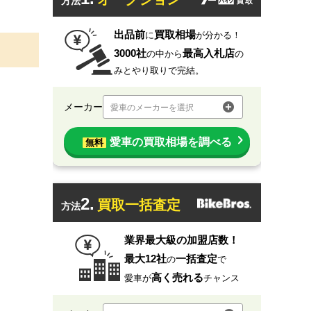
方法
出品前
買取相場
に
が分かる！
3000社
最高入札店
の中から
の
みとやり取りで完結。
メーカー
愛車のメーカーを選択
愛車の買取相場を調べる
無料
2.
買取一括査定
方法
業界最大級の加盟店数！
最大12社
一括査定
の
で
高く売れる
愛車が
チャンス