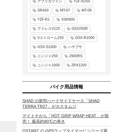
アフリカツイン
YZF-R250
SR400
MT-07
MT-09
YZF-R1
XSR900
アドレスV125
GSX250R
Vストローム250
GSX-R1000
GSX-S1000
ハヤブサ
ニンジャ250
Z900RS
ニンジャ1000
ZRX1200
バイク用品情報
SHAD の新型ハードサイドケース「SHAD
TERRA TR27」がカスタムジ
デイトナから「HOT GRIP WRAP HEAT」が発
売！ 最高約80℃の巻き
QSTARZ の GPSラップタイマーにシリーズ最