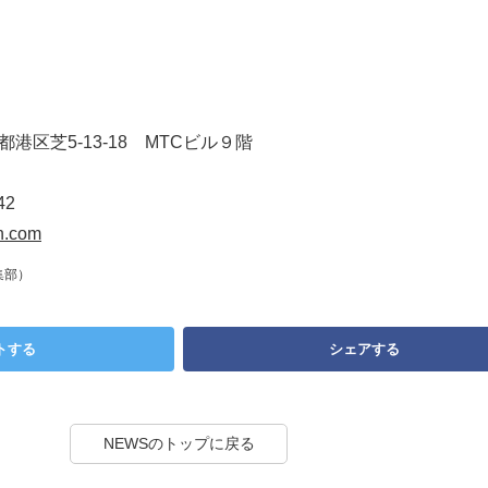
京都港区芝5-13-18 MTCビル９階
42
n.com
集部）
トする
シェアする
NEWSのトップに戻る