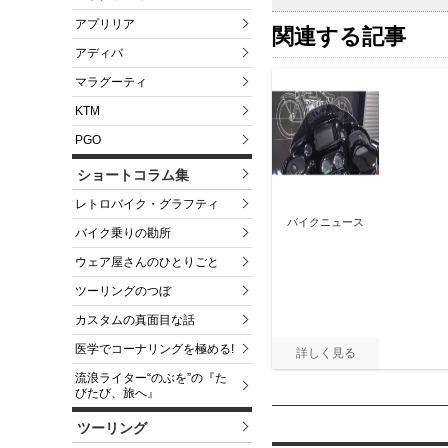
アプリリア
関連する記事
アディバ
マラグーティ
KTM
PGO
ショートコラム集
レトロバイク・グラフティ
バイクニュース
バイク乗りの勘所
ウェア屋さんのひとりごと
ツーリングのつぼ
カスタムの真面目な話
医学でコーナリングを極める!
流浪ライター“のぶを”の『た
びたび、旅へ』
ツーリング