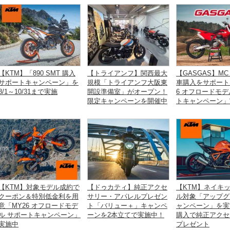
【KTM】「890 SMT 購入
【トライアンフ】関西最大
【GASGAS】MC 
サポートキャンペーン」を
規模「トライアンフ大阪東
車購入をサポート
8/1～10/31まで実施
開設準備室」がオープン！
6 オフロードモデ
限定キャンペーンを開催中
トキャンペーン」
【KTM】対象モデル成約で
【ドゥカティ】純正アクセ
【KTM】ネイキ
クーポン＆特別低金利を用
サリー・アパレルプレゼン
ル対象「アップグ
意「MY26 オフロードモデ
ト「バリュー＋」キャンペ
ャンペーン」を実
ル サポートキャンペーン」
ーンを2本立てで実施中！
購入で純正アクセ
実施中
プレゼント