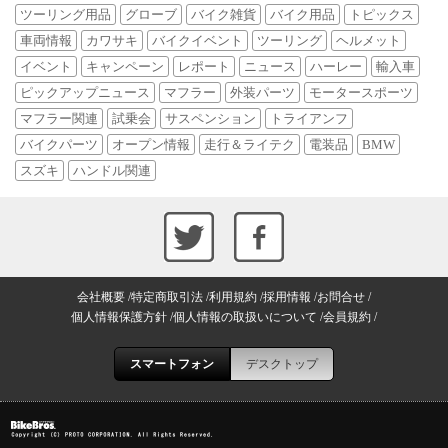
ツーリング用品
グローブ
バイク雑貨
バイク用品
トピックス
車両情報
カワサキ
バイクイベント
ツーリング
ヘルメット
イベント
キャンペーン
レポート
ニュース
ハーレー
輸入車
ピックアップニュース
マフラー
外装パーツ
モータースポーツ
マフラー関連
試乗会
サスペンション
トライアンフ
バイクパーツ
オープン情報
走行＆ライテク
電装品
BMW
スズキ
ハンドル関連
会社概要
特定商取引法
利用規約
採用情報
お問合せ
個人情報保護方針
個人情報の取扱いについて
会員規約
スマートフォン
デスクトップ