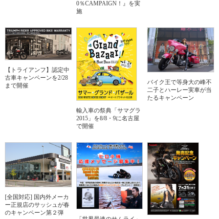
0％CAMPAIGN！』を実
施
【トライアンフ】認定中
古車キャンペーンを2/28
バイク王で等身大の峰不
まで開催
二子とハーレー実車が当
たるキャンペーン
輸入車の祭典「サマグラ
2015」を8/8・9に名古屋
で開催
[全国対応] 国内外メーカ
ー正規店のサッシュが春
のキャンペーン第２弾
「世界最速のサムライ」