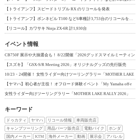
【トライアンフ】スピードトリプル RX のリコールを発表
【トライアンフ】ボンネビル T100 など6車種計3,753台のリコールを発表
【リコール】カワサキ Ninja ZX-6R 計1,930台
イベント情報
CB750F 展示や大抽選会も！ 8/22開催「2026グッドスマイルミーティン
【スズキ】「GSX-S/R Meeting 2026」オリジナルグッズの先行販売
10/23・24開催！ 女性ライダー向けツーリングラリー「MOTHER LAKE
【ヤマハ】初心者が主役！ オフロード体験イベント「My Yamaha off-r
女性ライダー向けツーリングラリー「MOTHER LAKE RALLY 2026」
キーワード
ドゥカティ
ヤマハ
リコール情報
車両販売店
キャンプツーリング
用品パーツ販売店
電動バイク
ホンダ
国内メーカー
KTM
海外メーカー
動画
展示会
アパレル