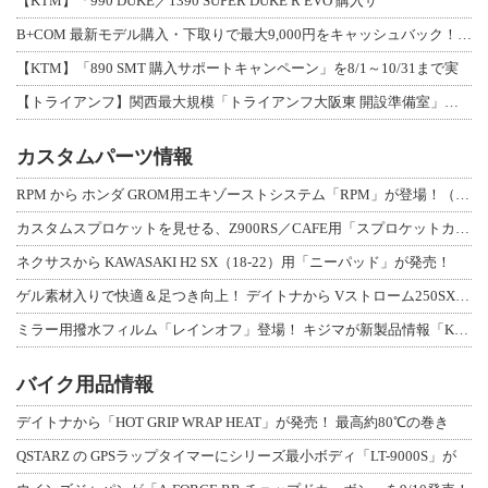
【KTM】「990 DUKE／1390 SUPER DUKE R EVO 購入サ
B+COM 最新モデル購入・下取りで最大9,000円をキャッシュバック！「B+F
【KTM】「890 SMT 購入サポートキャンペーン」を8/1～10/31まで実
【トライアンフ】関西最大規模「トライアンフ大阪東 開設準備室」がオープン！ 限定
カスタムパーツ情報
RPM から ホンダ GROM用エキゾーストシステム「RPM」が登場！（動画あり
カスタムスプロケットを見せる、Z900RS／CAFE用「スプロケットカバーフルキ
ネクサスから KAWASAKI H2 SX（18-22）用「ニーパッド」が発売！
ゲル素材入りで快適＆足つき向上！ デイトナから Vストローム250SX用「快適ロ
ミラー用撥水フィルム「レインオフ」登場！ キジマが新製品情報「KIJIMA NE
バイク用品情報
デイトナから「HOT GRIP WRAP HEAT」が発売！ 最高約80℃の巻き
QSTARZ の GPSラップタイマーにシリーズ最小ボディ「LT-9000S」が