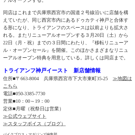
アルオープンする。
同店はこれまで兵庫県西宮市の国道２号線沿いに店舗を構
えていたが、同じ西宮市内にあるドゥカティ神戸と合体す
る形になり、トライアンフのスペースは以前よりも拡大さ
れる。またリニューアルオープンする３月20日（土）から
22日（月・祝）までの３日間にわたり、『移転リニューア
ル・オープンセール』を開催。このほかさまざまなリニュ
ーアルオープン特典を用意している。詳しくは同店まで。
トライアンフ神戸イースト 新店舗情報
住所■〒663-8004 兵庫県西宮市下大市東町35-25
≫地図は
こちら
電話■050-3385-7730
営業■10：00～19：00
定休■月曜（祝祭日は営業）
≫公式ウェブサイト
≫スタッフボイス（ブログ）
バイクブロス・マガジンズ編集部