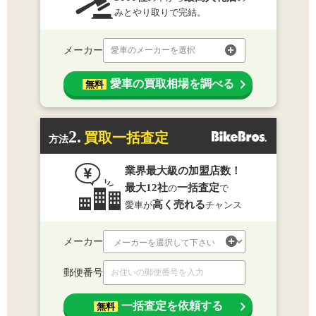
みとやり取りで完結。
メーカー
愛車のメーカーを選択
愛車の買取相場を調べる
無料
2.
買取一括査定
方法
業界最大級の加盟店数！
最大12社
一括査定
の
で
高く売れる
愛車が
チャンス
メーカー
郵便番号
一括査定を依頼する
無料