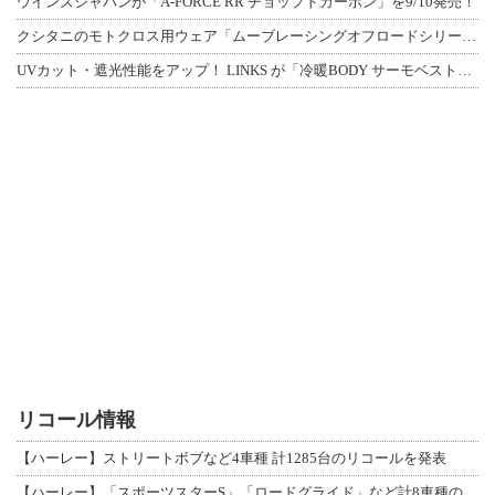
ウインズジャパンが「A-FORCE RR チョップドカーボン」を9/10発売！
クシタニのモトクロス用ウェア「ムーブレーシングオフロードシリーズ」3アイテムが登
UVカット・遮光性能をアップ！ LINKS が「冷暖BODY サーモベスト」改良
リコール情報
【ハーレー】ストリートボブなど4車種 計1285台のリコールを発表
【ハーレー】「スポーツスターS」「ロードグライド」など計8車種のリコールを発表