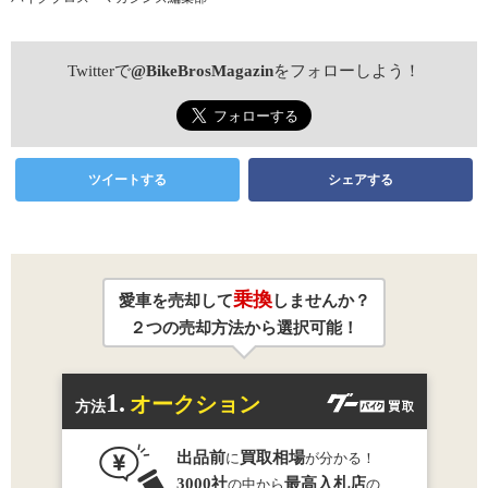
Twitterで
@BikeBrosMagazin
をフォローしよう！
ツイートする
シェアする
乗換
愛車を売却して
しませんか？
２つの売却方法から選択可能！
1.
オークション
方法
出品前
買取相場
に
が分かる！
3000社
最高入札店
の中から
の