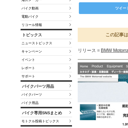
海外メーカー
ツイー
バイク動画
電動バイク
リコール情報
この記事は
トピックス
ニューストピックス
リリース =
BMW Motorra
キャンペーン
イベント
レポート
サポート
バイクパーツ用品
バイクパーツ
バイク用品
バイク専用SNSまとめ
モトクル投稿トピックス