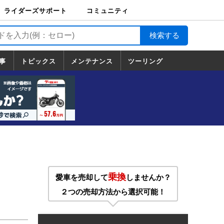
ライダーズサポート
コミュニティ
ライダーズサポート
バイク輸送
バイクガレージライ
バイク車両保険
ロードサービス
バイク試乗
コミュニティ
日記
ツーリング
カスタム
TOP
フ
TOP
事
トピックス
メンテナンス
ツーリング
トピックス
ホンダ
ヤマハ
スズキ
カワサキ
ハーレーダ
BMW
ドゥカティ
トライアン
メンテナンス
基本整備
部位別メンテ
工具の使い方
ツール100選
メンテのうん
一覧
ビッドソン
フ
一覧
ちく
乗換
愛車を売却して
しませんか？
２つの売却方法から選択可能！