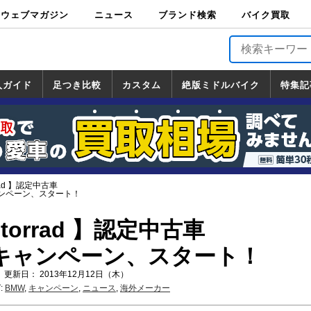
ウェブマガジン
ニュース
ブランド検索
バイク買取
バイクブロス・
原付＆ミニバイ
スポーツ＆ネイ
アメリカン＆ツ
ビッグスクータ
オフロード
バージンハーレ
バージンBMW
バージンドゥカ
バージントライ
ニュース
車両情報
イベント
キャンペ
トピック
バイク用
バイクパ
書籍・
サポート
お知らせ
ブランドを検
ブランドボイ
バイク買取
マガジンズ
ク
キッド
アラー
ー
ー
ティ
アンフ
TOP
ーン
ス
品
ーツ
DVD
索
ス
入ガイド
足つき比較
カスタム
絶版ミドルバイク
特集記
入ガイド
ンダ
マハ
ズキ
ワサキ
カスタム
ホンダ
ヤマハ
スズキ
カワサキ
道の駅調査隊
ツーリング情報局
日本の道50選
国道めぐり
林道ツーリング
絶版ミドルバイク
ホンダ
ヤマハ
スズキ
カワサキ
覧
一覧
一覧
rrad 】認定中古車
ンペーン、スタート！
otorrad 】認定中古車
キャンペーン、スタート！
 更新日： 2013年12月12日（木）
:
BMW
,
キャンペーン
,
ニュース
,
海外メーカー