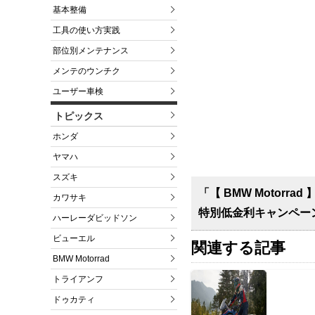
基本整備
工具の使い方実践
部位別メンテナンス
メンテのウンチク
ユーザー車検
トピックス
ホンダ
ヤマハ
スズキ
「【 BMW Motorra
カワサキ
特別低金利キャンペー
ハーレーダビッドソン
ビューエル
関連する記事
BMW Motorrad
トライアンフ
ドゥカティ