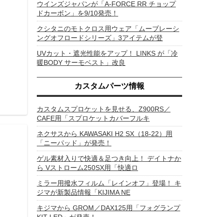
ウインズジャパンが「A-FORCE RR チョップ
ドカーボン」を9/10発売！
クシタニのモトクロス用ウェア「ムーブレーシ
ングオフロードシリーズ」3アイテムが登
UVカット・遮光性能をアップ！ LINKS が「冷
暖BODY サーモベスト」改良
カスタムパーツ情報
カスタムスプロケットを見せる、Z900RS／
CAFE用「スプロケットカバーフルキ
ネクサスから KAWASAKI H2 SX（18-22）用
「ニーパッド」が発売！
ゲル素材入りで快適＆足つき向上！ デイトナか
ら Vストローム250SX用「快適ロ
ミラー用撥水フィルム「レインオフ」登場！ キ
ジマが新製品情報「KIJIMA NE
キジマから GROM／DAX125用「フォグランプ