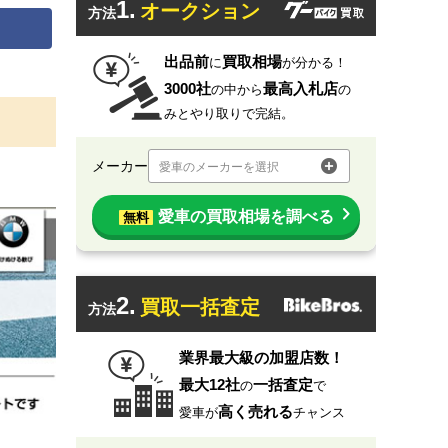
1.
オークション
方法
出品前
買取相場
に
が分かる！
3000社
最高入札店
の中から
の
みとやり取りで完結。
メーカー
愛車のメーカーを選択
愛車の買取相場を調べる
無料
2.
買取一括査定
方法
業界最大級の加盟店数！
最大12社
一括査定
の
で
高く売れる
愛車が
チャンス