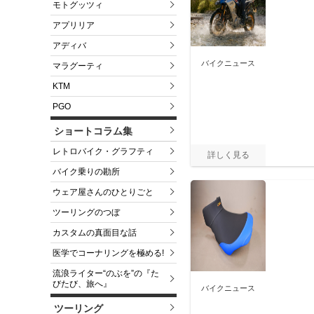
モトグッツィ
アプリリア
アディバ
バイクニュース
マラグーティ
KTM
PGO
ショートコラム集
レトロバイク・グラフティ
バイク乗りの勘所
ウェア屋さんのひとりごと
ツーリングのつぼ
カスタムの真面目な話
医学でコーナリングを極める!
流浪ライター“のぶを”の『た
びたび、旅へ』
バイクニュース
ツーリング