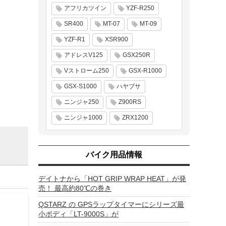
アフリカツイン
YZF-R250
SR400
MT-07
MT-09
YZF-R1
XSR900
アドレスV125
GSX250R
Vストローム250
GSX-R1000
GSX-S1000
ハヤブサ
ニンジャ250
Z900RS
ニンジャ1000
ZRX1200
バイク用品情報
デイトナから「HOT GRIP WRAP HEAT」が発
売！ 最高約80℃の巻き
QSTARZ の GPSラップタイマーにシリーズ最
小ボディ「LT-9000S」が