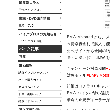
編集部コラム
日刊バイクブロス
書籍・DVD発売情報
書籍・DVD
バイクブロスのお知らせ
BMW Motorrad 
バイクブロス通販
う特別低金利で購入可能
バイク記事
公式サイトから全国の物
特集
味わい深いお宝 BMW
車両情報
キャンペーン対象期間
■
試乗インプレッション
対象モデル
■BMW Moto
バイク購入ガイド
詳細はコチラ >>
キャン
カスタムバイク
BMW バイクの賢い選択 
旧車・絶版バイク
最寄の正規ディーラー探
絶版ミドルバイク
購入基礎知識