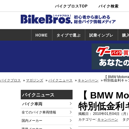
バイクブロスTOP
バイク検索
中古バイ
カタログ検
ショップ検
ク・新車検
索
索
索
HOME
タイプで選ぶ
試乗インプレ
購
スポーツ＆ネ
原付＆ミニバ
アメリカン＆
ビッグスクー
オフロード
試乗インプレ
ホンダ
ヤマハ
スズキ
カワサキ
ハーレー
BMW
トライアンフ
ドゥカティ
購
ホ
ヤ
ス
カ
イキッド
イク
クルーザー
ター
一覧
一
【 BMW Moto
バイクブロス
マガジンズ
バイクニュース
キャンペーン
特別低金利キャ
【 BMW M
バイクニュース
特別低金利
バイク車両
全てのバイク車両情報
掲載日： 2010年01月04日（月）
カテゴリー:
キャンペーン
タグ
国内メーカー