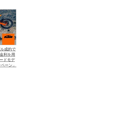
デル成約で
金利を用
ロードモデ
ンペーン」