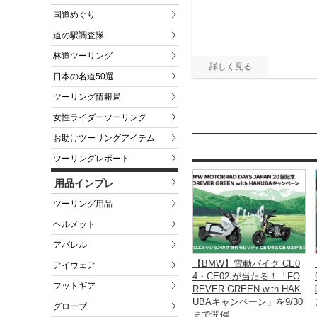
国道めぐり
道の駅調査隊
林道ツーリング
日本の名道50選
ツーリング情報局
女性ライダーツーリング
お助けツーリングアイテム
ツーリングレポート
用品インプレ
ツーリング用品
ヘルメット
アパレル
【BMW】電動バイク CE0
アイウェア
4・CE02 が当たる！「FO
フットギア
REVER GREEN with HAK
UBAキャンペーン」を9/30
グローブ
まで開催