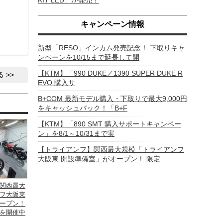
KIT LED」が発売！
キャンペーン情報
新型「RESO」インカム発売記念！ 下取りキャ
ンペーンを10/15まで延長して開
【KTM】「990 DUKE／1390 SUPER DUKE R
る
EVO 購入サ
B+COM 最新モデル購入・下取りで最大9,000円
をキャッシュバック！「B+F
【KTM】「890 SMT 購入サポートキャンペー
ン」を8/1～10/31まで実
【トライアンフ】関西最大規模「トライアンフ
大阪東 開設準備室」がオープン！ 限定
関西最大
フ大阪東
ープン！
を開催中