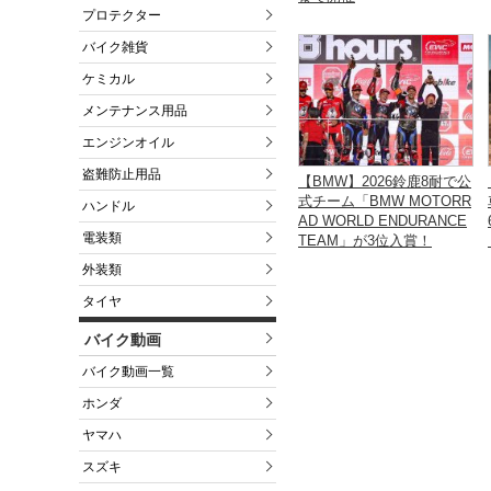
プロテクター
バイク雑貨
ケミカル
メンテナンス用品
エンジンオイル
盗難防止用品
【BMW】2026鈴鹿8耐で公
式チーム「BMW MOTORR
ハンドル
AD WORLD ENDURANCE
電装類
TEAM」が3位入賞！
外装類
タイヤ
バイク動画
バイク動画一覧
ホンダ
ヤマハ
スズキ