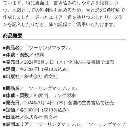
ています。特に裏面は、書き込みのしやすさを維持しつ
つ、地図としての判別性も高めるため、青と黒の2色印刷で
作成しました。通ったエリア・道を塗りつぶしたり、プラ
ンを記入したりなど、旅の記録にご活用いただけます。
商品概要
■商品名
／「ツーリングマップル」
■体裁・頁数
／A5判
■発売日
／2024年3月14日（木）全国の主要書店で販売
■定価
／各2,200円（税10％込み）
■出版社
／株式会社 昭文社
■商品名
／「ツーリングマップル R」
■体裁・頁数
／B5変判、リング製本
■発売日
／2024年3月14日（木）全国の主要書店で販売
■定価
／各3,300円（税10％込み）
■出版社
／株式会社 昭文社
■展開エリア
／「ツーリングマップル」「ツーリングマップ