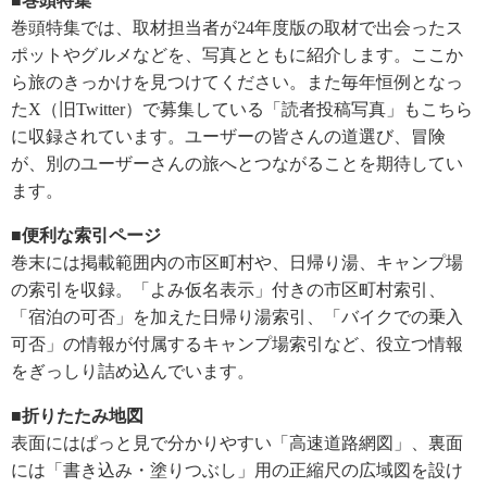
■巻頭特集
巻頭特集では、取材担当者が24年度版の取材で出会ったス
ポットやグルメなどを、写真とともに紹介します。ここか
ら旅のきっかけを見つけてください。また毎年恒例となっ
たX（旧Twitter）で募集している「読者投稿写真」もこちら
に収録されています。ユーザーの皆さんの道選び、冒険
が、別のユーザーさんの旅へとつながることを期待してい
ます。
■便利な索引ページ
巻末には掲載範囲内の市区町村や、日帰り湯、キャンプ場
の索引を収録。「よみ仮名表示」付きの市区町村索引、
「宿泊の可否」を加えた日帰り湯索引、「バイクでの乗入
可否」の情報が付属するキャンプ場索引など、役立つ情報
をぎっしり詰め込んでいます。
■折りたたみ地図
表面にはぱっと見で分かりやすい「高速道路網図」、裏面
には「書き込み・塗りつぶし」用の正縮尺の広域図を設け