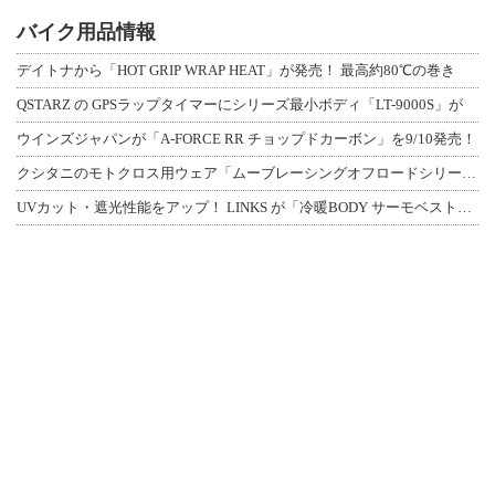
バイク用品情報
デイトナから「HOT GRIP WRAP HEAT」が発売！ 最高約80℃の巻き
QSTARZ の GPSラップタイマーにシリーズ最小ボディ「LT-9000S」が
ウインズジャパンが「A-FORCE RR チョップドカーボン」を9/10発売！
クシタニのモトクロス用ウェア「ムーブレーシングオフロードシリーズ」3アイテムが登
UVカット・遮光性能をアップ！ LINKS が「冷暖BODY サーモベスト」改良