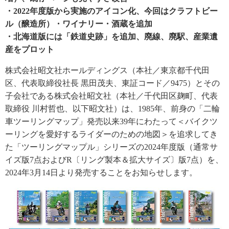
・2022年度版から実施のアイコン化、今回はクラフトビー
ル（醸造所）・ワイナリー・酒蔵を追加
・北海道版には「鉄道史跡」を追加、廃線、廃駅、産業遺
産をプロット
株式会社昭文社ホールディングス（本社／東京都千代田
区、代表取締役社長 黒田茂夫、東証コード／9475）とその
子会社である株式会社昭文社（本社／千代田区麹町、代表
取締役 川村哲也、以下昭文社）は、1985年、前身の「二輪
車ツーリングマップ」発売以来39年にわたって＜バイクツ
ーリングを愛好するライダーのための地図＞を追求してき
た「ツーリングマップル」シリーズの2024年度版（通常サ
イズ版7点およびR〔リング製本＆拡大サイズ〕版7点）を、
2024年3月14日より発売することをお知らせします。