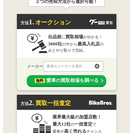
２つの売却方法から選択可能！
1.
オークション
方法
出品前
買取相場
に
が分かる！
3000社
最高入札店
の中から
の
みとやり取りで完結。
メーカー
愛車のメーカーを選択
愛車の買取相場を調べる
無料
2.
買取一括査定
方法
業界最大級の加盟店数！
最大12社
一括査定
の
で
高く売れる
愛車が
チャンス