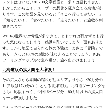
メントはせいぜい20～30文字程度と、多くは語れません。
しかしだからこそ、ユーザーの想像を掻き立てる余地があ
ります。この地図を見ていると「そこへ行ってみたい！」
「知りたい！」「食べたい！」「走りたい！」と旅欲を刺
激されます。
WEBの世界では情報が多すぎて、ともすれば行かずとも行
った気になってしまう、感動を削いでしまう一面もありま
す。しかし地図で自ら作る旅の体験は、まさに「冒険」で
あり、きっと100%の感動を味わえることでしょう。さあ、
ツーリングマップルで道を選び、旅へ出かけましょう！
北海道版の拡大図を大増強！
その広大さから本図の縮尺が他エリアより小さい20万分の
1（R版は17万分の1）となる北海道版。北海道ツーリングを
さらに応援すべく、今回16ページ分、80カ所以上の拡大図
を一挙増強しました！
これまでスペースの都合で泣く泣く掲載を見送っていたス