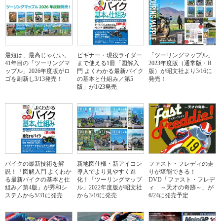
最短は、最高じゃない。
ビギナー・現役ライダー
「ツーリングマップル」
41年目の「ツーリングマ
まで使える1冊「図解入
2023年度版（通常版・R
ップル」2026年度版がロ
門 よくわかる最新バイク
版）が昭文社より3/16に
ゴを刷新し3/13発売！
の基本と仕組み／第5
発売！
版」が1/23発売
バイクの最新技術を解
新地図仕様・新アイコン
ファスト・フレディの走
説！「図解入門 よくわか
導入でより見やすく進
りが堪能できる！
る最新バイクの基本と仕
化！「ツーリングマップ
DVD「ファスト・フレデ
組み／第4版」が秀和シ
ル」2022年度版が昭文社
ィ ～天才の奇跡～」が
ステムから5/31に発売
から3/16に発売
6/24に発売予定