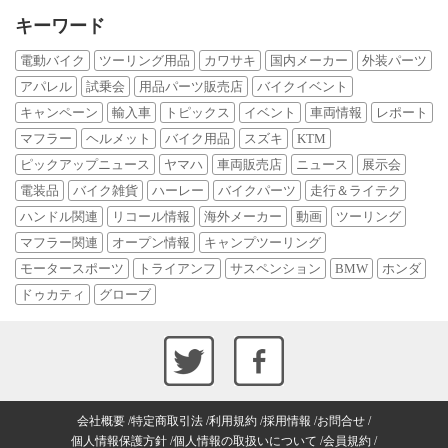
キーワード
電動バイク
ツーリング用品
カワサキ
国内メーカー
外装パーツ
アパレル
試乗会
用品パーツ販売店
バイクイベント
キャンペーン
輸入車
トピックス
イベント
車両情報
レポート
マフラー
ヘルメット
バイク用品
スズキ
KTM
ピックアップニュース
ヤマハ
車両販売店
ニュース
展示会
電装品
バイク雑貨
ハーレー
バイクパーツ
走行＆ライテク
ハンドル関連
リコール情報
海外メーカー
動画
ツーリング
マフラー関連
オープン情報
キャンプツーリング
モータースポーツ
トライアンフ
サスペンション
BMW
ホンダ
ドゥカティ
グローブ
会社概要
特定商取引法
利用規約
採用情報
お問合せ
個人情報保護方針
個人情報の取扱いについて
会員規約