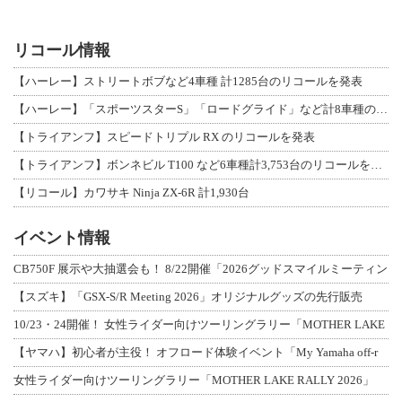
リコール情報
【ハーレー】ストリートボブなど4車種 計1285台のリコールを発表
【ハーレー】「スポーツスターS」「ロードグライド」など計8車種のリコールを発表
【トライアンフ】スピードトリプル RX のリコールを発表
【トライアンフ】ボンネビル T100 など6車種計3,753台のリコールを発表
【リコール】カワサキ Ninja ZX-6R 計1,930台
イベント情報
CB750F 展示や大抽選会も！ 8/22開催「2026グッドスマイルミーティン
【スズキ】「GSX-S/R Meeting 2026」オリジナルグッズの先行販売
10/23・24開催！ 女性ライダー向けツーリングラリー「MOTHER LAKE
【ヤマハ】初心者が主役！ オフロード体験イベント「My Yamaha off-r
女性ライダー向けツーリングラリー「MOTHER LAKE RALLY 2026」