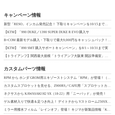
キャンペーン情報
新型「RESO」インカム発売記念！ 下取りキャンペーンを10/15まで延長して開
【KTM】「990 DUKE／1390 SUPER DUKE R EVO 購入サ
B+COM 最新モデル購入・下取りで最大9,000円をキャッシュバック！「B+F
【KTM】「890 SMT 購入サポートキャンペーン」を8/1～10/31まで実
【トライアンフ】関西最大規模「トライアンフ大阪東 開設準備室」がオープン！ 限定
カスタムパーツ情報
RPM から ホンダ GROM用エキゾーストシステム「RPM」が登場！（動画あり
カスタムスプロケットを見せる、Z900RS／CAFE用「スプロケットカバーフルキ
ネクサスから KAWASAKI H2 SX（18-22）用「ニーパッド」が発売！
ゲル素材入りで快適＆足つき向上！ デイトナから Vストローム250SX用「快適ロ
ミラー用撥水フィルム「レインオフ」登場！ キジマが新製品情報「KIJIMA NE