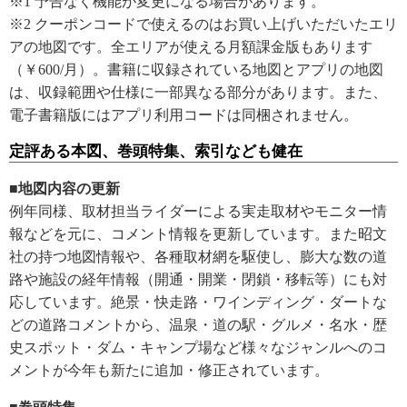
※1 予告なく機能が変更になる場合があります。
※2 クーポンコードで使えるのはお買い上げいただいたエリ
アの地図です。全エリアが使える月額課金版もあります
（￥600/月）。書籍に収録されている地図とアプリの地図
は、収録範囲や仕様に一部異なる部分があります。また、
電子書籍版にはアプリ利用コードは同梱されません。
定評ある本図、巻頭特集、索引なども健在
■地図内容の更新
例年同様、取材担当ライダーによる実走取材やモニター情
報などを元に、コメント情報を更新しています。また昭文
社の持つ地図情報や、各種取材網を駆使し、膨大な数の道
路や施設の経年情報（開通・開業・閉鎖・移転等）にも対
応しています。絶景・快走路・ワインディング・ダートな
どの道路コメントから、温泉・道の駅・グルメ・名水・歴
史スポット・ダム・キャンプ場など様々なジャンルへのコ
メントが今年も新たに追加・修正されています。