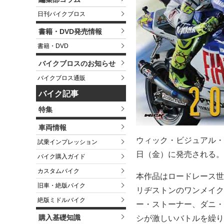
日刊バイクブロス
書籍・DVD発売情報
書籍・DVD
バイクブロスのお知らせ
バイクブロス通販
バイク記事
特集
車両情報
ウィック・ビジュアル・ビュー
試乗インプレッション
日（金）に発売される。価
バイク購入ガイド
カスタムバイク
本作品はロードレース世界
旧車・絶版バイク
リヂストンのワンメイク
絶版ミドルバイク
ー・ストーナー、ダニ・
購入基礎知識
シが激しいバトルを繰り