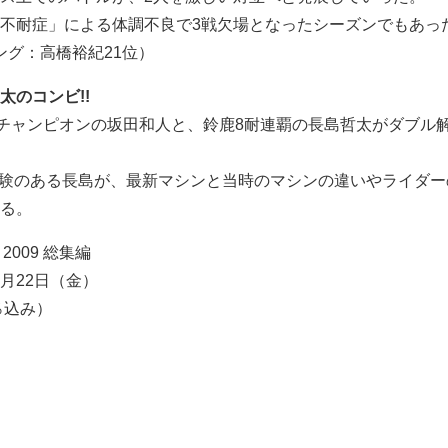
不耐症」による体調不良で3戦欠場となったシーズンでもあっ
キング：高橋裕紀21位）
太のコンビ!!
世界チャンピオンの坂田和人と、鈴鹿8耐連覇の長島哲太がダブル
参戦経験のある長島が、最新マシンと当時のマシンの違いやライダ
る。
 2009 総集編
2月22日（金）
0％込み）