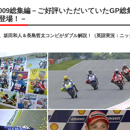
X 2009総集編－ご好評いただいていたGP総
登場！－
に、坂田和人＆長島哲太コンビがダブル解説！（英語実況：ニッ