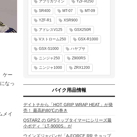
アフリカツイン
YZF-R250
SR400
MT-07
MT-09
YZF-R1
XSR900
アドレスV125
GSX250R
Vストローム250
GSX-R1000
GSX-S1000
ハヤブサ
ニンジャ250
Z900RS
ニンジャ1000
ZRX1200
、ケー
になっ
バイク用品情報
デイトナから「HOT GRIP WRAP HEAT」が発
売！ 最高約80℃の巻き
ムメイ
QSTARZ の GPSラップタイマーにシリーズ最
小ボディ「LT-9000S」が
ウインズジャパンが「A-FORCE RR チョップ