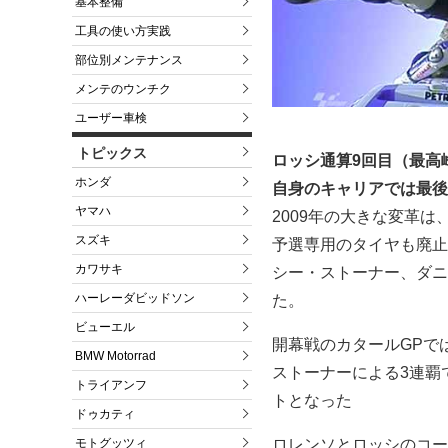
基本整備
工具の使い方実践
部位別メンテナンス
メンテのウンチク
ユーザー車検
トピックス
ロッシ通算9回目（最高
ホンダ
自身のキャリアでは最後
ヤマハ
2009年の大きな変革
スズキ
予選専用のタイヤも廃止
カワサキ
シー・ストーナー、ダニ
ハーレーダビッドソン
た。
ビューエル
開幕戦のカタールGPで
BMW Motorrad
ストーナーによる3連覇
トライアンフ
トとなった
ドゥカティ
モトグッツィ
ロレンソとロッシのコー