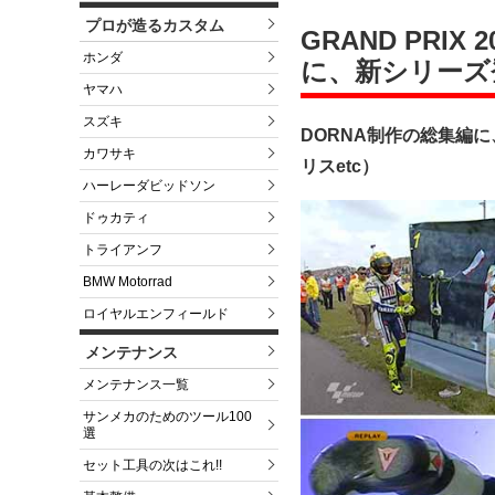
プロが造るカスタム
GRAND PRI
ホンダ
に、新シリーズ
ヤマハ
スズキ
DORNA制作の総集編
カワサキ
リスetc）
ハーレーダビッドソン
ドゥカティ
トライアンフ
BMW Motorrad
ロイヤルエンフィールド
メンテナンス
メンテナンス一覧
サンメカのためのツール100
選
セット工具の次はこれ!!