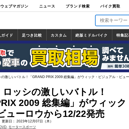
ウェブマガジン
ニュース
ブランド検索
バイク買取
バイクブロス・
原付＆ミニバイ
スポーツ＆ネイ
アメリカン＆ツ
ビッグスクータ
オフロード
バージンハーレ
バージンBMW
バージンドゥカ
バージントライ
ニュース
車両情報
イベント
キャンペ
トピック
バイク用
バイクパ
書籍・
サポート
お知らせ
ブランドを検
ブランドボイ
バイク買取
マガジンズ
ク
キッド
アラー
ー
ー
ティ
アンフ
TOP
ーン
ス
品
ーツ
DVD
索
ス
入ガイド
足つき比較
カスタム
絶版ミドルバイク
特集記
入ガイド
ンダ
マハ
ズキ
ワサキ
カスタム
ホンダ
ヤマハ
スズキ
カワサキ
道の駅調査隊
ツーリング情報局
日本の道50選
国道めぐり
林道ツーリング
絶版ミドルバイク
ホンダ
ヤマハ
スズキ
カワサキ
覧
一覧
一覧
ッシの激しいバトル！「GRAND PRIX 2009 総集編」がウィック・ビジュアル・ビュー
s ロッシの激しいバトル！
PRIX 2009 総集編」がウィッ
ューロウから12/22発売
 更新日： 2023年12月07日（木）
DVD
,
モータースポーツ