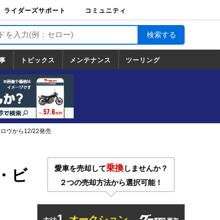
ライダーズサポート
コミュニティ
ライダーズサポート
バイク輸送
バイクガレージライ
バイク車両保険
ロードサービス
バイク試乗
コミュニティ
日記
ツーリング
カスタム
TOP
フ
TOP
事
トピックス
メンテナンス
ツーリング
トピックス
ホンダ
ヤマハ
スズキ
カワサキ
ハーレーダ
BMW
ドゥカティ
トライアン
メンテナンス
基本整備
部位別メンテ
工具の使い方
ツール100選
メンテのうん
一覧
ビッドソン
フ
一覧
ちく
ロウから12/22発売
乗換
愛車を売却して
しませんか？
ク・ビ
２つの売却方法から選択可能！
1.
オークション