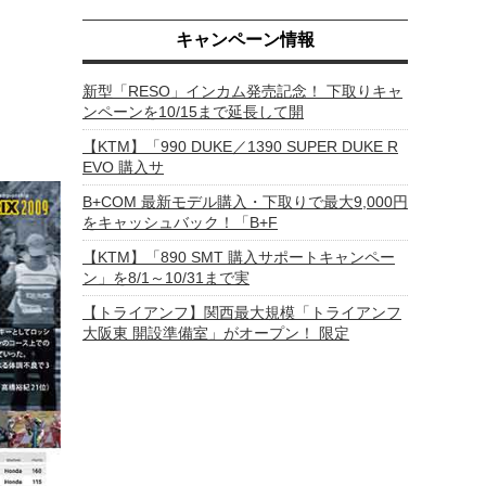
キャンペーン情報
新型「RESO」インカム発売記念！ 下取りキャ
ンペーンを10/15まで延長して開
【KTM】「990 DUKE／1390 SUPER DUKE R
EVO 購入サ
B+COM 最新モデル購入・下取りで最大9,000円
をキャッシュバック！「B+F
【KTM】「890 SMT 購入サポートキャンペー
ン」を8/1～10/31まで実
【トライアンフ】関西最大規模「トライアンフ
大阪東 開設準備室」がオープン！ 限定