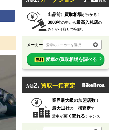
方法
出品前
買取相場
に
が分かる！
3000社
最高入札店
の中から
の
みとやり取りで完結。
メーカー
愛車のメーカーを選択
愛車の買取相場を調べる
無料
2.
買取一括査定
方法
業界最大級の加盟店数！
最大12社
一括査定
の
で
高く売れる
愛車が
チャンス