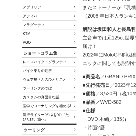
またストーナーが「乳糖
アプリリア
（2008 年日本人ラン
アディバ
マラグーティ
解説は坂田和人と長島哲
KTM
主音声では元125cc
PGO
届け！
ショートコラム集
2022年にMotoGP
レトロバイク・グラフティ
ニックに関しても説明す
バイク乗りの勘所
■商品名
／GRAND PRIX
ウェア屋さんのひとりごと
■先行発売日
／2023年1
ツーリングのつぼ
■価格
／3,520円（税1
カスタムの真面目な話
■品番
／WVD-582
医学でコーナリングを極める!
■仕様
流浪ライター“のぶを”の『た
・DVD 本編／135分
びたび、旅へ』
・片面2層
ツーリング