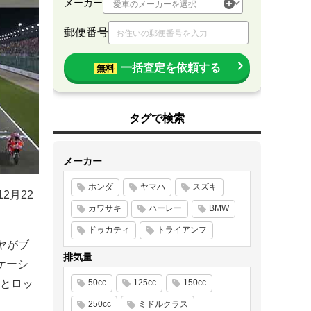
メーカー
郵便番号
一括査定を依頼する
無料
タグで検索
メーカー
ホンダ
ヤマハ
スズキ
2月22
カワサキ
ハーレー
BMW
ドゥカティ
トライアンフ
イヤがブ
排気量
ケーシ
とロッ
50cc
125cc
150cc
250cc
ミドルクラス