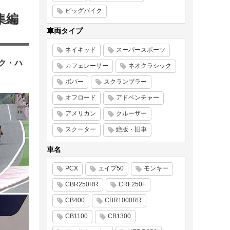
ビッグバイク
集編
車両タイプ
ネイキッド
スーパースポーツ
ク・ハ
カフェレーサー
ネオクラシック
ボバー
スクランブラー
オフロード
アドベンチャー
アメリカン
クルーザー
スクーター
絶版・旧車
車名
PCX
エイプ50
モンキー
CBR250RR
CRF250F
CB400
CBR1000RR
CB1100
CB1300