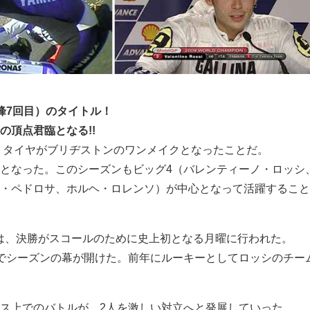
峰7回目）のタイトル！
の頂点君臨となる!!
は、タイヤがブリヂストンのワンメイクとなったことだ。
となった。このシーズンもビッグ4（バレンティーノ・ロッシ
・ペドロサ、ホルヘ・ロレンソ）が中心となって活躍すること
は、決勝がスコールのために史上初となる月曜に行われた。
でシーズンの幕が開けた。前年にルーキーとしてロッシのチー
ス上でのバトルが、2人を激しい対立へと発展していった。