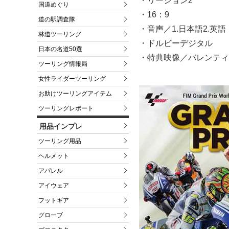
・リージョン2
国道めぐり
・16：9
道の駅調査隊
・音声／1.日本語2.英語
林道ツーリング
・ドルビーデジタル
日本の名道50選
・特典映像／バレンティ
ツーリング情報局
女性ライダーツーリング
お助けツーリングアイテム
ツーリングレポート
用品インプレ
ツーリング用品
ヘルメット
アパレル
アイウェア
フットギア
グローブ