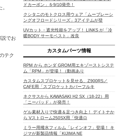
ドカーボン」を9/10発売！
た。
クシタニのモトクロス用ウェア「ムーブレーシ
ングオフロードシリーズ」3アイテムが登
UVカット・遮光性能をアップ！ LINKS が「冷
暖BODY サーモベスト」改良
解説でお
カスタムパーツ情報
ーのテク
RPM から ホンダ GROM用エキゾーストシステ
ム「RPM」が登場！（動画あり
カスタムスプロケットを見せる、Z900RS／
CAFE用「スプロケットカバーフルキ
ネクサスから KAWASAKI H2 SX（18-22）用
「ニーパッド」が発売！
ゲル素材入りで快適＆足つき向上！ デイトナか
ら Vストローム250SX用「快適ロ
ミラー用撥水フィルム「レインオフ」登場！ キ
ジマが新製品情報「KIJIMA NE