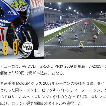
ロウから DVD「GRAND PRIX 2009 総集編」が2023年1
格は3,520円（税10％込み）となる。
選手権 MotoGP クラス 2009年シーズンの模様を収録。タ
となった同シーズンも、ビッグ4（バレンティーノ・ロッシ、
ペドロサ、ホルヘ・ロレンソ）が中心となって活躍。ロレンソ
広げ、ロッシが通算9回目のタイトルを獲得した。