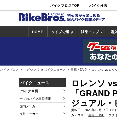
バイクブロスTOP
バイク検索
中古バイ
カタログ検
ショップ検
ク・新車検
索
索
索
HOME
タイプで選ぶ
試乗インプレ
購
スポーツ＆ネ
原付＆ミニバ
アメリカン＆
ビッグスクー
オフロード
試乗インプレ
ホンダ
ヤマハ
スズキ
カワサキ
ハーレー
BMW
トライアンフ
ドゥカティ
購
ホ
ヤ
ス
カ
イキッド
イク
クルーザー
ター
一覧
一
バイクブロス
マガジンズ
バイクニュース
書籍・DVD
ロレンソ vs ロ
ロレンソ v
バイクニュース
「GRAND 
バイク車両
全てのバイク車両情報
ジュアル・ビ
国内メーカー
掲載日： 2023年12月07日（木）
海外メーカー
カテゴリー:
書籍・DVD
タグ: