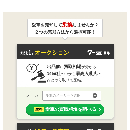
乗換
愛車を売却して
しませんか？
２つの売却方法から選択可能！
1.
オークション
方法
出品前
買取相場
に
が分かる！
3000社
最高入札店
の中から
の
みとやり取りで完結。
メーカー
愛車のメーカーを選択
愛車の買取相場を調べる
無料