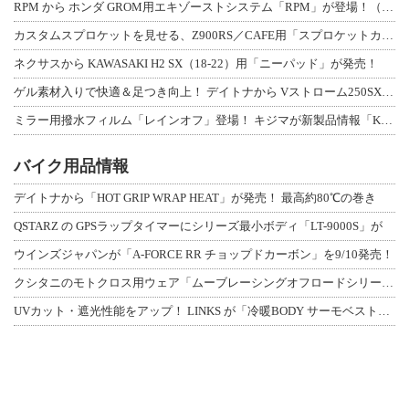
RPM から ホンダ GROM用エキゾーストシステム「RPM」が登場！（動画あり
カスタムスプロケットを見せる、Z900RS／CAFE用「スプロケットカバーフルキ
ネクサスから KAWASAKI H2 SX（18-22）用「ニーパッド」が発売！
ゲル素材入りで快適＆足つき向上！ デイトナから Vストローム250SX用「快適ロ
ミラー用撥水フィルム「レインオフ」登場！ キジマが新製品情報「KIJIMA NE
バイク用品情報
デイトナから「HOT GRIP WRAP HEAT」が発売！ 最高約80℃の巻き
QSTARZ の GPSラップタイマーにシリーズ最小ボディ「LT-9000S」が
ウインズジャパンが「A-FORCE RR チョップドカーボン」を9/10発売！
クシタニのモトクロス用ウェア「ムーブレーシングオフロードシリーズ」3アイテムが登
UVカット・遮光性能をアップ！ LINKS が「冷暖BODY サーモベスト」改良