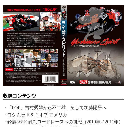
収録コンテンツ
・「POP」吉村秀雄から不二雄、そして加藤陽平へ
・ヨシムラ R＆D オブ アメリカ
・鈴鹿8時間耐久ロードレースへの挑戦（2010年／2011年）