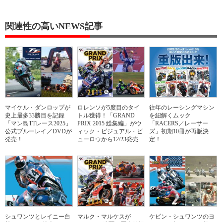
関連性の高いNEWS記事
マイケル・ダンロップが
ロレンソが5度目のタイ
往年のレーシングマシン
史上最多33勝目を記録
トル獲得！「GRAND
を紐解くムック
「マン島TTレース2025」
PRIX 2015 総集編」がウ
「RACERS／レーサー
公式ブルーレイ／DVDが
ィック・ビジュアル・ビ
ズ」初期10冊が再販決
発売！
ューロウから12/23発売
定！
シュワンツとレイニー白
マルク・マルケスが
ケビン・シュワンツのヨ