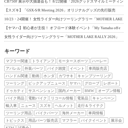
CB750F 展示や大抽選会も！ 8/22開催「2026グッドスマイルミーティン
【スズキ】「GSX-S/R Meeting 2026」オリジナルグッズの先行販売
10/23・24開催！ 女性ライダー向けツーリングラリー「MOTHER LAKE
【ヤマハ】初心者が主役！ オフロード体験イベント「My Yamaha off-r
女性ライダー向けツーリングラリー「MOTHER LAKE RALLY 2026」
キーワード
マフラー関連
トライアンフ
モータースポーツ
ハーレー
アパレル
外装パーツ
バイク雑貨
イベント
車両販売店
ハンドル関連
動画
ホンダ
カワサキ
キャンプツーリング
ツーリング
ピックアップニュース
ヤマハ
グローブ
レポート
ドゥカティ
サスペンション
国内メーカー
BMW
オープン情報
バイク用品
電動バイク
リコール情報
電装品
キャンペーン
輸入車
ニュース
スズキ
ヘルメット
走行＆ライテク
ツーリング用品
バイクパーツ
海外メーカー
車両情報
トピックス
用品パーツ販売店
マフラー
バイクイベント
展示会
KTM
試乗会