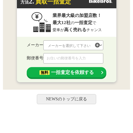
2.
買取一括査定
方法
業界最大級の加盟店数！
最大12社
一括査定
の
で
高く売れる
愛車が
チャンス
メーカー
郵便番号
一括査定を依頼する
無料
NEWSのトップに戻る