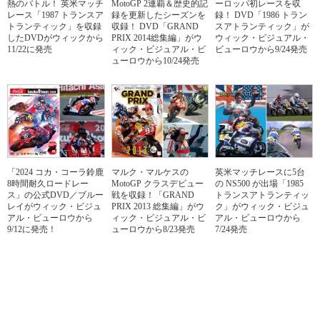
熱のバトル！ 英米マッチ
MotoGP 2連覇＆歴史的記
ーロッパ初レースを収
レース「1987 トランスア
録を更新したシーズンを
録！ DVD「1986 トラン
トランティック」を収録
収録！ DVD「GRAND
スアトランティック」が
したDVDがウィックから
PRIX 2014総集編」がウ
ウィック・ビジュアル・
11/22に発売
ィック・ビジュアル・ビ
ビューロウから9/24発売
ューロウから10/24発売
「2024 コカ・コーラ鈴鹿
マルク・マルケスの
英米マッチレースに5台
8時間耐久ロードレー
MotoGP クラスデビュー
の NS500 が出場「1985
ス」の公式DVD／ブルー
戦を収録！「GRAND
トランスアトランティッ
レイがウィック・ビジュ
PRIX 2013 総集編」がウ
ク」がウィック・ビジュ
アル・ビューロウから
ィック・ビジュアル・ビ
アル・ビューロウから
9/12に発売！
ューロウから8/23発売
7/24発売