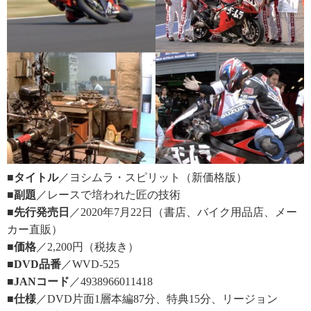
■タイトル
／ヨシムラ・スピリット（新価格版）
■副題
／レースで培われた匠の技術
■先行発売日
／2020年7月22日（書店、バイク用品店、メー
カー直販）
■価格
／2,200円（税抜き）
■DVD品番
／WVD-525
■JANコード
／4938966011418
■仕様
／DVD片面1層本編87分、特典15分、リージョン