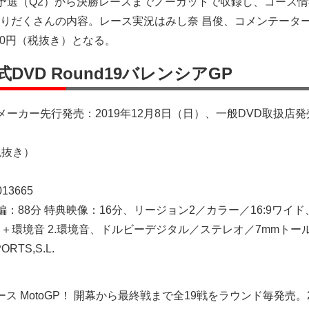
スの予選（Q2）から決勝レースまでノーカットで収録し、コース
りだくさんの内容。レース実況はみし奈 昌俊、コメンテータ
90円（税抜き）となる。
公式DVD Round19バレンシアGP
ーカー先行発売：2019年12月8日（日）、一般DVD取扱店発
税抜き）
013665
本編：88分 特典映像：16分、リージョン2／カラー／16:9ワイド
ト＋環境音 2.環境音、ドルビーデジタル／ステレオ／7mmトー
ORTS,S.L.
ス MotoGP！ 開幕から最終戦まで全19戦をラウンド毎発売。2