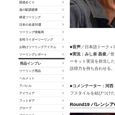
国道めぐり
道の駅調査隊
林道ツーリング
日本の名道50選
ツーリング情報局
女性ライダーツーリング
■音声
／日本語トーク＋環
お助けツーリングアイテム
■実況：みし奈 昌俊
／世
ツーリングレポート
ーキット実況を担当した
用品インプレ
説得力を持ち合わせる。
ツーリング用品
ヘルメット
■コメンテーター：河西
アパレル
フスタイルを結びつけた
アイウェア
フットギア
Round19 バレンシア
グローブ