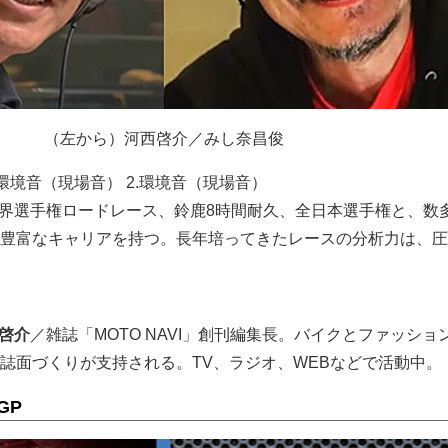
（左から）河西啓介／みし奈昌俊
境音（現場音） 2.環境音（現場音）
界選手権ロードレース、鈴鹿8時間耐久、全日本選手権と、数
豊富なキャリアを持つ。長年培ってきたレースの分析力は、圧
 啓介
／雑誌「MOTO NAVI」創刊編集長。バイクとファッショ
誌面づくりが支持される。TV、ラジオ、WEBなどで活動中。
GP