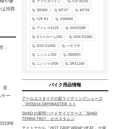
情報や勝
アフリカツイン
YZF-R250
ーは河西
SR400
MT-07
MT-09
YZF-R1
XSR900
アドレスV125
GSX250R
Vストローム250
GSX-R1000
GSX-S1000
ハヤブサ
売：
ニンジャ250
Z900RS
ニンジャ1000
ZRX1200
バイク用品情報
、音
ルケー
アールエスタイチの新ライディングシューズ
「RSS016 DRYMASTER スト
SHAD の新型ハードサイドケース「SHAD
TERRA TR27」がカスタムジ
019年
デイトナから「HOT GRIP WRAP HEAT」が発