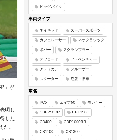
ビッグバイク
車両タイプ
ネイキッド
スーパースポーツ
カフェレーサー
ネオクラシック
ボバー
スクランブラー
オフロード
アドベンチャー
アメリカン
クルーザー
スクーター
絶版・旧車
GP」が
車名
PCX
エイプ50
モンキー
表明し
CBR250RR
CRF250F
得した
CB400
CBR1000RR
えた。
CB1100
CB1300