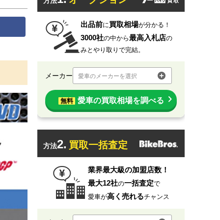
方法
出品前
買取相場
に
が分かる！
3000社
最高入札店
の中から
の
みとやり取りで完結。
メーカー
愛車のメーカーを選択
愛車の買取相場を調べる
無料
2.
買取一括査定
方法
業界最大級の加盟店数！
最大12社
一括査定
の
で
高く売れる
愛車が
チャンス