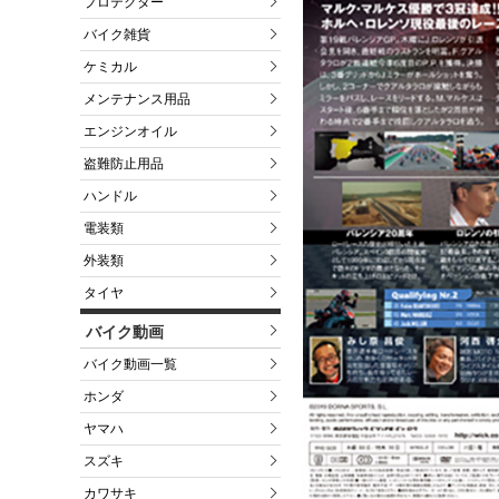
プロテクター
バイク雑貨
ケミカル
メンテナンス用品
エンジンオイル
盗難防止用品
ハンドル
電装類
外装類
タイヤ
バイク動画
バイク動画一覧
ホンダ
ヤマハ
スズキ
カワサキ