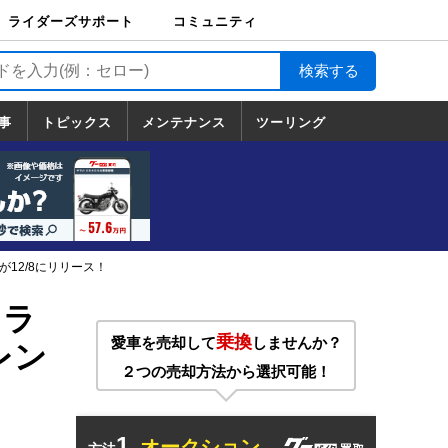
ライダーズサポート
コミュニティ
ライダーズサポート
バイク輸送
バイクガレージライ
バイク車両保険
ロードサービス
バイク試乗
コミュニティ
日記
ツーリング
カスタム
TOP
フ
TOP
事
トピックス
メンテナンス
ツーリング
トピックス
ホンダ
ヤマハ
スズキ
カワサキ
ハーレーダ
BMW
ドゥカティ
トライアン
メンテナンス
基本整備
部位別メンテ
工具の使い方
ツール100選
メンテのうん
一覧
ビッドソン
フ
一覧
ちく
が12/8にリリース！
トラ
乗換
愛車を売却して
しませんか？
バレン
２つの売却方法から選択可能！
1.
オークション