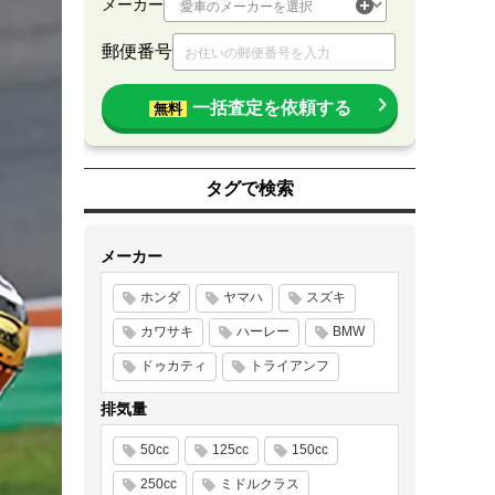
メーカー
郵便番号
一括査定を依頼する
無料
タグで検索
メーカー
ホンダ
ヤマハ
スズキ
カワサキ
ハーレー
BMW
ドゥカティ
トライアンフ
排気量
50cc
125cc
150cc
250cc
ミドルクラス