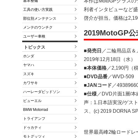
本作はMotoGPクラ
基本整備
利者インタビューなど盛
工具の使い方実践
啓介が担当。価格は2,1
部位別メンテナンス
メンテのウンチク
2019MotoGP
ユーザー車検
トピックス
■発売日
／二輪用品店＆メ
ホンダ
2019年12月18日（水）
ヤマハ
■本体価格
／2,190円（
スズキ
■DVD品番
／WVD-509
カワサキ
■JANコード
／4938966
ハーレーダビッドソン
■仕様
／DVD片面1層/
ビューエル
声：1.日本語実況/ゲス
BMW Motorrad
ス、(c) 2019 DORNA SP
トライアンフ
ドゥカティ
世界最高峰2輪ロードレー
モトグッツィ