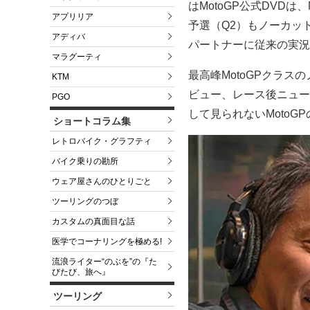
はMotoGP公式DVDは
アプリリア
予選（Q2）もノーカッ
アディバ
パートナーに従来の実況
マラグーティ
最高峰MotoGPクラ
KTM
ビュー、レース後ニュー
PGO
して見られないMotoG
ショートコラム集
レトロバイク・グラフティ
バイク乗りの勘所
ウェア屋さんのひとりごと
ツーリングのつぼ
カスタムの真面目な話
医学でコーナリングを極める!
流浪ライター“のぶを”の『た
びたび、旅へ』
ツーリング