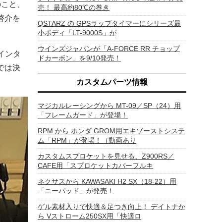
のこと、
売！ 最高約80℃の巻き
啓介を
QSTARZ の GPSラップタイマーにシリーズ最
小ボディ「LT-9000S」が
ウインズジャパンが「A-FORCE RR チョップ
インタ
ドカーボン」を9/10発売！
では決
カスタムパーツ情報
マジカルレーシングから MT-09／SP（24）用
「フレームガード」が登場！
RPM から ホンダ GROM用エキゾーストシステ
ム「RPM」が登場！（動画あり
カスタムスプロケットを見せる、Z900RS／
CAFE用「スプロケットカバーフルキ
ネクサスから KAWASAKI H2 SX（18-22）用
「ニーパッド」が発売！
ゲル素材入りで快適＆足つき向上！ デイトナか
ら Vストローム250SX用「快適ロ