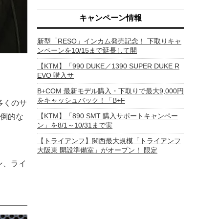
キャンペーン情報
新型「RESO」インカム発売記念！ 下取りキャ
ンペーンを10/15まで延長して開
【KTM】「990 DUKE／1390 SUPER DUKE R
EVO 購入サ
B+COM 最新モデル購入・下取りで最大9,000円
をキャッシュバック！「B+F
多くのサ
【KTM】「890 SMT 購入サポートキャンペー
倒的な
ン」を8/1～10/31まで実
【トライアンフ】関西最大規模「トライアンフ
大阪東 開設準備室」がオープン！ 限定
ン、ライ