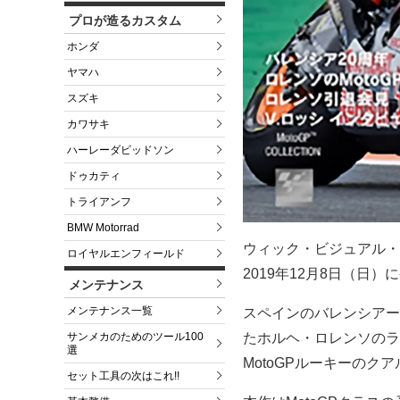
プロが造るカスタム
ホンダ
ヤマハ
スズキ
カワサキ
ハーレーダビッドソン
ドゥカティ
トライアンフ
BMW Motorrad
ウィック・ビジュアル・ビュ
ロイヤルエンフィールド
2019年12月8日（日
メンテナンス
メンテナンス一覧
スペインのバレンシアー
たホルヘ・ロレンソのラ
サンメカのためのツール100
選
MotoGPルーキーの
セット工具の次はこれ!!