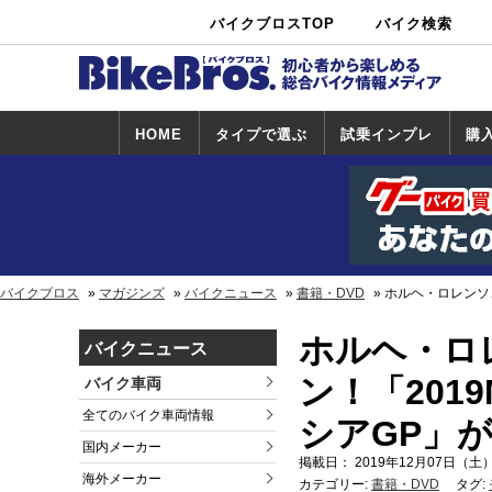
バイクブロスTOP
バイク検索
中古バイ
カタログ検
ショップ検
ク・新車検
索
索
索
HOME
タイプで選ぶ
試乗インプレ
購
スポーツ＆ネ
原付＆ミニバ
アメリカン＆
ビッグスクー
オフロード
試乗インプレ
ホンダ
ヤマハ
スズキ
カワサキ
ハーレー
BMW
トライアンフ
ドゥカティ
購
ホ
ヤ
ス
カ
イキッド
イク
クルーザー
ター
一覧
一
バイクブロス
マガジンズ
バイクニュース
書籍・DVD
ホルヘ・ロレンソ、2
ホルヘ・ロ
バイクニュース
ン！「2019
バイク車両
全てのバイク車両情報
シアGP」が
国内メーカー
掲載日： 2019年12月07日（土）
海外メーカー
カテゴリー:
書籍・DVD
タグ: