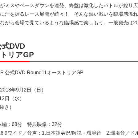
がミスやペースダウンを連発、終盤は激化したバトルが繰り広
に汗を握るレース展開が続々！ そんな熱い戦いを臨場感溢れ
ながら会場で見ているような臨場感で楽しもう。一般発売は201
 公式DVD
ストリアGP
oGP 公式DVD Round11オーストリアGP
018年9月2日（日）
12日（水）
税抜き）
本編：68分 特典映像：32分
6:9ワイド／音声：1.日本語実況/解説＋環境音 2.環境音／ド