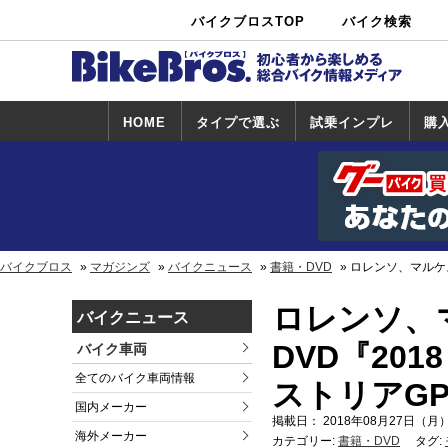
バイクブロスTOP
バイク検索
中古バイ
カタログ検
ショップ検
ク・新車検
索
索
索
HOME
タイプで選ぶ
試乗インプレ
購
スポーツ＆ネ
原付＆ミニバ
アメリカン＆
ビッグスクー
オフロード
試乗インプレ
ホンダ
ヤマハ
スズキ
カワサキ
ハーレー
BMW
トライアンフ
ドゥカティ
購
ホ
ヤ
ス
カ
イキッド
イク
クルーザー
ター
一覧
一
バイクブロス
マガジンズ
バイクニュース
書籍・DVD
ロレンソ、マルケスを
ロレンソ、
バイクニュース
DVD『2018
バイク車両
全てのバイク車両情報
ストリアG
国内メーカー
掲載日： 2018年08月27日（月）
海外メーカー
カテゴリー:
書籍・DVD
タグ: