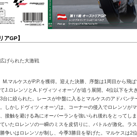
トリアGP
】
広げられた大激戦
。M.マルケスがP.P.を獲得。迎えた決勝、序盤は1周目から飛
てJ.ロレンソとA.ドヴィツィオーゾが追う展開。4位以下を大
3台に絞られた。レースが中盤に入るとマルケスのアドバンテ
。しかしドヴィツィオーゾは、コーナーの侵入でロレンソがマ
、接触を避ける為にオーバーランを強いられ後れをとってしま
ていたロレンソの一瞬のミスを皮切りに、バトルが激化。ラス
勝争いはロレンソが制し、今季3勝目を挙げた。マルケスは2