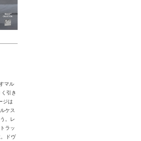
ばすマル
きく引き
ージは
ルケス
う。レ
トラッ
位。ドヴ