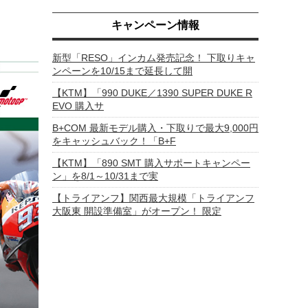
キャンペーン情報
新型「RESO」インカム発売記念！ 下取りキャ
ンペーンを10/15まで延長して開
【KTM】「990 DUKE／1390 SUPER DUKE R
EVO 購入サ
B+COM 最新モデル購入・下取りで最大9,000円
をキャッシュバック！「B+F
【KTM】「890 SMT 購入サポートキャンペー
ン」を8/1～10/31まで実
【トライアンフ】関西最大規模「トライアンフ
大阪東 開設準備室」がオープン！ 限定