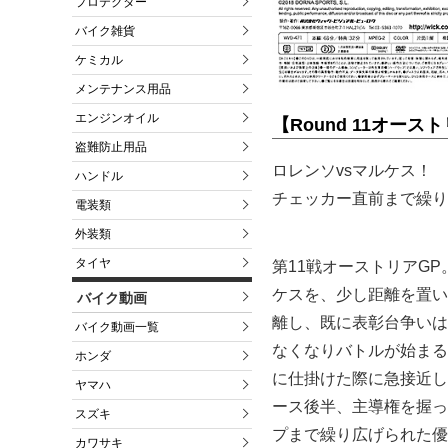
プロテクター
バイク雑貨
ケミカル
メンテナンス用品
エンジンオイル
【Round 11オース
盗難防止用品
ロレンソvsマルケス！
ハンドル
チェッカー直前まで繰り
電装類
外装類
タイヤ
第11戦オーストリアGP
ケスを、少し距離を置い
バイク動画
離し、既に表彰台争いは
バイク動画一覧
なくなりバトルが始まる
ホンダ
に仕掛けた際に急接近し
ヤマハ
ース後半、主導権を握っ
スズキ
プまで繰り広げられた優
カワサキ