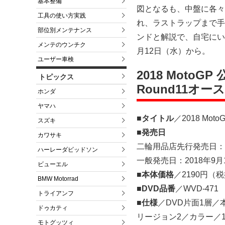
基本整備
図となるも、中盤に各々
工具の使い方実践
れ、ラストラップまで手
部位別メンテナンス
ンドと解説で、自宅にい
メンテのウンチク
月12日（水）から。
ユーザー車検
2018 MotoGP
トピックス
Round11オー
ホンダ
ヤマハ
■タイトル
／2018 Mot
スズキ
■発売日
カワサキ
二輪用品店先行発売日：2
ハーレーダビッドソン
一般発売日：2018年9月
ビューエル
■本体価格
／2190円（
BMW Motorrad
■DVD品番
／WVD-471
トライアンフ
■仕様
／DVD片面1層／
ドゥカティ
リージョン2／カラー／1
モトグッツィ