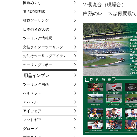
国道めぐり
2.環境音（現場音）
道の駅調査隊
白熱のレースは何度観て
林道ツーリング
日本の名道50選
ツーリング情報局
女性ライダーツーリング
お助けツーリングアイテム
ツーリングレポート
用品インプレ
ツーリング用品
ヘルメット
アパレル
アイウェア
フットギア
グローブ