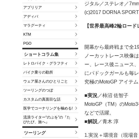
ジタル／ステレオ／7m
アプリリア
(c)2017 DORNA SPORTS
アディバ
【世界最高峰2輪ロードレ
マラグーティ
KTM
PGO
開幕から最終戦まで全1
ショートコラム集
ノーカットレース映像は
レトロバイク・グラフティ
ー、レース後ニュース、M
バイク乗りの勘所
にパドックガールも毎レ
究極のMotoGP アイテ
ウェア屋さんのひとりごと
ツーリングのつぼ
■実況
／柿沼 佐智子
カスタムの真面目な話
MotoGP（TM）のM
医学でコーナリングを極める!
などで活躍。
流浪ライター“のぶを”の『た
■解説
／青木 淳
びたび、旅へ』
ツーリング
1.実況＋環境音（現場音