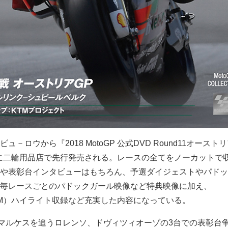
－ロウから『2018 MotoGP 公式DVD Round11オースト
日）に二輪用品店で先行発売される。レースの全てをノーカットで
や表彰台インタビューはもちろん、予選ダイジェストやパドッ
毎レースごとのパドックガール映像など特典映像に加え、
o3（TM）ハイライト収録など充実した内容になっている。
らマルケスを追うロレンソ、ドヴィツィオーゾの3台での表彰台