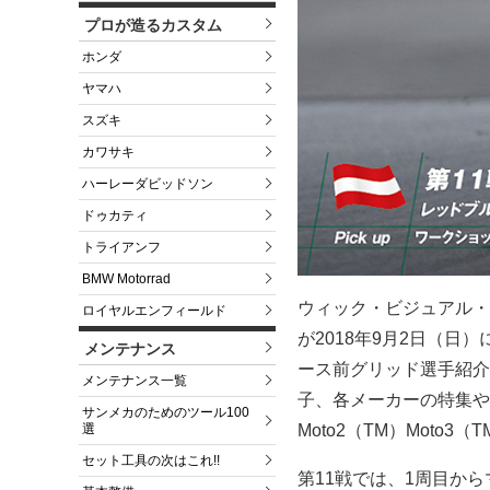
プロが造るカスタム
ホンダ
ヤマハ
スズキ
カワサキ
ハーレーダビッドソン
ドゥカティ
トライアンフ
BMW Motorrad
ウィック・ビジュアル・ビュ
ロイヤルエンフィールド
が2018年9月2日（
メンテナンス
ース前グリッド選手紹介
メンテナンス一覧
子、各メーカーの特集や
サンメカのためのツール100
Moto2（TM）Mot
選
セット工具の次はこれ!!
第11戦では、1周目か