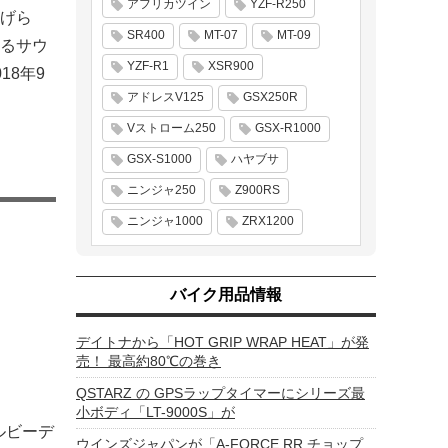
アフリカツイン
YZF-R250
げら
SR400
MT-07
MT-09
るサウ
YZF-R1
XSR900
8年9
アドレスV125
GSX250R
Vストローム250
GSX-R1000
GSX-S1000
ハヤブサ
ニンジャ250
Z900RS
ニンジャ1000
ZRX1200
バイク用品情報
デイトナから「HOT GRIP WRAP HEAT」が発
売！ 最高約80℃の巻き
QSTARZ の GPSラップタイマーにシリーズ最
小ボディ「LT-9000S」が
ルビーデ
ウインズジャパンが「A-FORCE RR チョップ