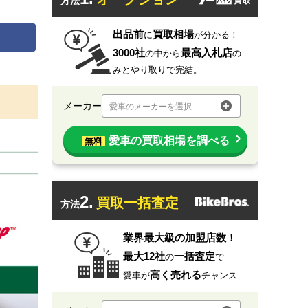
方法
出品前
買取相場
に
が分かる！
3000社
最高入札店
の中から
の
みとやり取りで完結。
メーカー
愛車のメーカーを選択
愛車の買取相場を調べる
無料
2.
買取一括査定
方法
業界最大級の加盟店数！
最大12社
一括査定
の
で
高く売れる
愛車が
チャンス