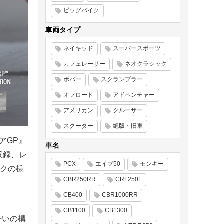
ビッグバイク
車両タイプ
ネイキッド
スーパースポーツ
カフェレーサー
ネオクラシック
ボバー
スクランブラー
オフロード
アドベンチャー
アメリカン
クルーザー
スクーター
絶版・旧車
リアGP』
車名
収録、レ
PCX
エイプ50
モンキー
クの様
CBR250RR
CRF250F
CB400
CBR1000RR
CB1100
CB1300
争いの構