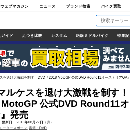
ウェブマガジン
ニュース
ブランド検索
バイク買取
バイクブロス・
原付＆ミニバイ
スポーツ＆ネイ
アメリカン＆ツ
ビッグスクータ
オフロード
バージンハーレ
バージンBMW
バージンドゥカ
バージントライ
ニュース
車両情報
イベント
キャンペ
トピック
バイク用
バイクパ
書籍・
サポート
お知らせ
ブランドを検
ブランドボイ
バイク買取
マガジンズ
ク
キッド
アラー
ー
ー
ティ
アンフ
TOP
ーン
ス
品
ーツ
DVD
索
ス
入ガイド
足つき比較
カスタム
絶版ミドルバイク
特集記
入ガイド
ンダ
マハ
ズキ
ワサキ
カスタム
ホンダ
ヤマハ
スズキ
カワサキ
道の駅調査隊
ツーリング情報局
日本の道50選
国道めぐり
林道ツーリング
絶版ミドルバイク
ホンダ
ヤマハ
スズキ
カワサキ
覧
一覧
一覧
退け大激戦を制す！DVD『2018 MotoGP 公式DVD Round11オーストリアGP
マルケスを退け大激戦を制す！
 MotoGP 公式DVD Round11
P』発売
 更新日： 2018年08月27日（月）
モータースポーツ
,
書籍・DVD