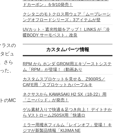
ドカーボン」を9/10発売！
クシタニのモトクロス用ウェア「ムーブレーシ
ングオフロードシリーズ」3アイテムが登
UVカット・遮光性能をアップ！ LINKS が「冷
暖BODY サーモベスト」改良
クラスの
カスタムパーツ情報
タビュ
プ、さら
RPM から ホンダ GROM用エキゾーストシステ
ム「RPM」が登場！（動画あり
詰った、
カスタムスプロケットを見せる、Z900RS／
CAFE用「スプロケットカバーフルキ
ネクサスから KAWASAKI H2 SX（18-22）用
「ニーパッド」が発売！
トのMC
ゲル素材入りで快適＆足つき向上！ デイトナか
ら Vストローム250SX用「快適ロ
ミラー用撥水フィルム「レインオフ」登場！ キ
ジマが新製品情報「KIJIMA NE