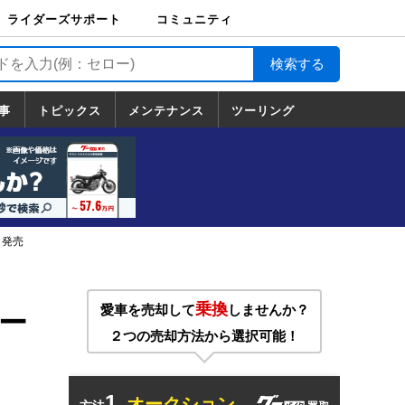
ライダーズサポート
コミュニティ
ライダーズサポート
バイク輸送
バイクガレージライ
バイク車両保険
ロードサービス
バイク試乗
コミュニティ
日記
ツーリング
カスタム
TOP
フ
TOP
事
トピックス
メンテナンス
ツーリング
トピックス
ホンダ
ヤマハ
スズキ
カワサキ
ハーレーダ
BMW
ドゥカティ
トライアン
メンテナンス
基本整備
部位別メンテ
工具の使い方
ツール100選
メンテのうん
一覧
ビッドソン
フ
一覧
ちく
』発売
乗換
愛車を売却して
しませんか？
オー
２つの売却方法から選択可能！
1.
オークション