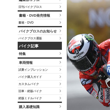
日刊バイクブロス
書籍・DVD発売情報
書籍・DVD
バイクブロスのお知らせ
バイクブロス通販
バイク記事
特集
車両情報
試乗インプレッション
バイク購入ガイド
カスタムバイク
旧車・絶版バイク
絶版ミドルバイク
購入基礎知識