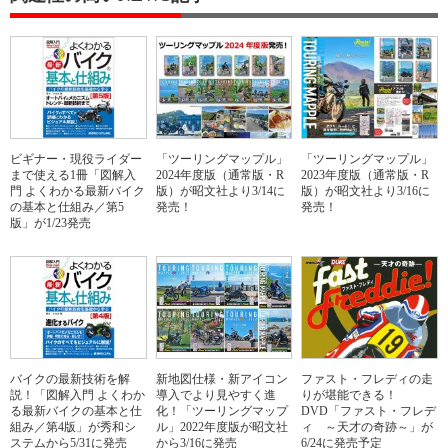
ビギナー・現役ライダー
「ツーリングマップル」
「ツーリングマップル」
まで使える1冊「図解入
2024年度版（通常版・R
2023年度版（通常版・R
門 よくわかる最新バイク
版）が昭文社より3/14に
版）が昭文社より3/16に
の基本と仕組み／第5
発売！
発売！
版」が1/23発売
バイクの最新技術を解
新地図仕様・新アイコン
ファスト・フレディの走
説！「図解入門 よくわか
導入でより見やすく進
りが堪能できる！
る最新バイクの基本と仕
化！「ツーリングマップ
DVD「ファスト・フレデ
組み／第4版」が秀和シ
ル」2022年度版が昭文社
ィ ～天才の奇跡～」が
ステムから5/31に発売
から3/16に発売
6/24に発売予定