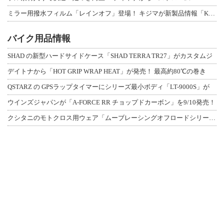
ミラー用撥水フィルム「レインオフ」登場！ キジマが新製品情報「KIJIMA NE
バイク用品情報
SHAD の新型ハードサイドケース「SHAD TERRA TR27」がカスタムジ
デイトナから「HOT GRIP WRAP HEAT」が発売！ 最高約80℃の巻き
QSTARZ の GPSラップタイマーにシリーズ最小ボディ「LT-9000S」が
ウインズジャパンが「A-FORCE RR チョップドカーボン」を9/10発売！
クシタニのモトクロス用ウェア「ムーブレーシングオフロードシリーズ」3アイテムが登