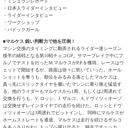
・ミシュランレポート
・日本人ライダーインタビュー
・ライダーインタビュー
・ワークショップ
・パドックガール
■マルケス 鋭い判断力で他を圧倒！
マシン交換のタイミングに翻弄されるライダー達シーズン
後半の緒戦となる第10戦チェコGP。サマーブレイク中にブ
ルノでテストを行ったM.マルケスがP.P.を獲得。レースはウ
ェットで開始するが、路面は徐々に乾いていった。ホール
ショットを奪うも、順位をみるみる落としたマルケスは、
真っ先にスリックタイヤを履いたマシンに乗り換え猛追す
る。他のライダーもマルケスから1周、もしくは2周遅れて
交換を行うも、V. ロッシ、J. ザルコ、A.ドヴィツィオーゾ
は交換せずレインタイヤでの走行を続けた。ロッシとドヴ
ィツィオーゾは3周遅れでピットインし、同時にマルケスが
ホームストレートを通過。マルケスは走行を続けるザルコ
をあっさりかわしトップへ躍り出ると、独走でチェッカ