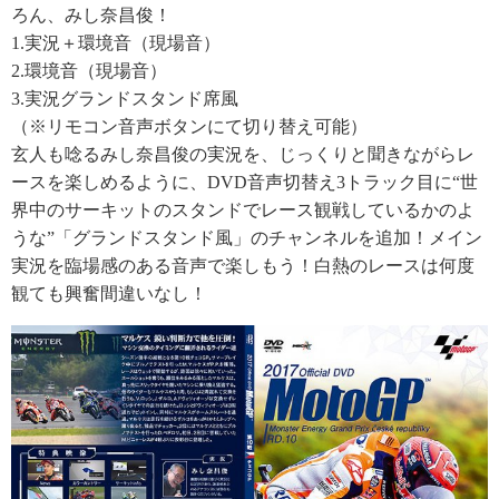
ろん、みし奈昌俊！
1.実況＋環境音（現場音）
2.環境音（現場音）
3.実況グランドスタンド席風
（※リモコン音声ボタンにて切り替え可能）
玄人も唸るみし奈昌俊の実況を、じっくりと聞きながらレ
ースを楽しめるように、DVD音声切替え3トラック目に“世
界中のサーキットのスタンドでレース観戦しているかのよ
うな”「グランドスタンド風」のチャンネルを追加！メイン
実況を臨場感のある音声で楽しもう！白熱のレースは何度
観ても興奮間違いなし！