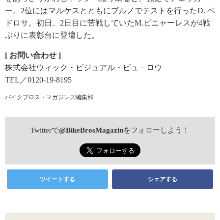
ー。2位にはマルケスとともにブルノでテストを行ったD. ペ
ドロサ。初日、2日目に苦戦していたM.ビニャーレスが4戦
ぶりに表彰台に登壇した。
[ お問い合わせ ]
株式会社ウィック・ビジュアル・ビュ－ロウ
TEL／0120-19-8195
バイクブロス・マガジンズ編集部
Twitterで
@BikeBrosMagazin
をフォローしよう！
ツイートする
シェアする