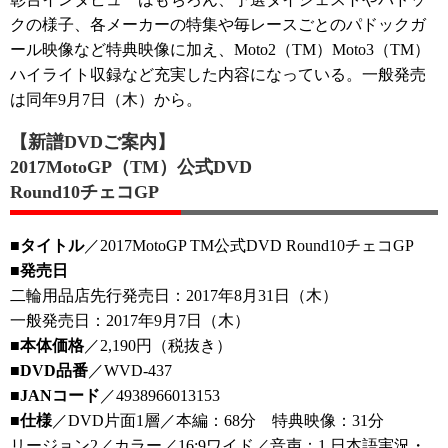
クの様子、各メーカーの特集や毎レースごとのパドックガ
ール映像など特典映像に加え、Moto2（TM）Moto3（TM）
ハイライト収録など充実した内容になっている。一般発売
は同年9月7日（木）から。
【新譜DVDご案内】
2017MotoGP（TM）公式DVD
Round10チェコGP
■タイトル
／2017MotoGP TM公式DVD Round10チェコGP
■発売日
二輪用品店先行発売日：2017年8月31日（木）
一般発売日：2017年9月7日（木）
■本体価格
／2,190円（税抜き）
■DVD品番
／WVD-437
■JANコード
／4938966013153
■仕様
／DVD片面1層／本編：68分 特典映像：31分
リージョン2／カラー／16:9ワイド／音声：1.日本語実況・