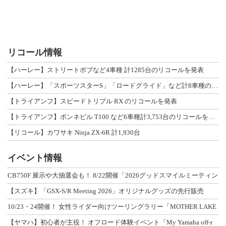
リコール情報
【ハーレー】ストリートボブなど4車種 計1285台のリコールを発表
【ハーレー】「スポーツスターS」「ロードグライド」など計8車種のリコールを発表
【トライアンフ】スピードトリプル RX のリコールを発表
【トライアンフ】ボンネビル T100 など6車種計3,753台のリコールを発表
【リコール】カワサキ Ninja ZX-6R 計1,930台
イベント情報
CB750F 展示や大抽選会も！ 8/22開催「2026グッドスマイルミーティン
【スズキ】「GSX-S/R Meeting 2026」オリジナルグッズの先行販売
10/23・24開催！ 女性ライダー向けツーリングラリー「MOTHER LAKE
【ヤマハ】初心者が主役！ オフロード体験イベント「My Yamaha off-r