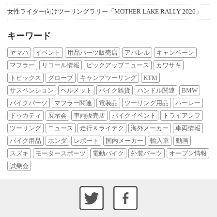
女性ライダー向けツーリングラリー「MOTHER LAKE RALLY 2026」
キーワード
ヤマハ
イベント
用品パーツ販売店
アパレル
キャンペーン
マフラー
リコール情報
ピックアップニュース
カワサキ
トピックス
グローブ
キャンプツーリング
KTM
サスペンション
ヘルメット
バイク雑貨
ハンドル関連
BMW
バイクパーツ
マフラー関連
電装品
ツーリング用品
ハーレー
ドゥカティ
展示会
車両販売店
バイクイベント
トライアンフ
ツーリング
ニュース
走行＆ライテク
海外メーカー
車両情報
バイク用品
ホンダ
レポート
国内メーカー
輸入車
動画
スズキ
モータースポーツ
電動バイク
外装パーツ
オープン情報
試乗会