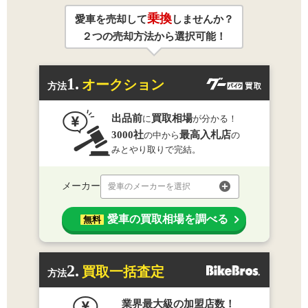
乗換
愛車を売却して
しませんか？
２つの売却方法から選択可能！
1.
オークション
方法
出品前
買取相場
に
が分かる！
3000社
最高入札店
の中から
の
みとやり取りで完結。
メーカー
愛車のメーカーを選択
愛車の買取相場を調べる
無料
2.
買取一括査定
方法
業界最大級の加盟店数！