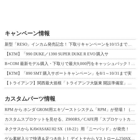
キャンペーン情報
新型「RESO」インカム発売記念！ 下取りキャンペーンを10/15まで延長して開
【KTM】「990 DUKE／1390 SUPER DUKE R EVO 購入サ
B+COM 最新モデル購入・下取りで最大9,000円をキャッシュバック！「B+F
【KTM】「890 SMT 購入サポートキャンペーン」を8/1～10/31まで実
【トライアンフ】関西最大規模「トライアンフ大阪東 開設準備室」がオープン！ 限定
カスタムパーツ情報
RPM から ホンダ GROM用エキゾーストシステム「RPM」が登場！（動画あり
カスタムスプロケットを見せる、Z900RS／CAFE用「スプロケットカバーフルキ
ネクサスから KAWASAKI H2 SX（18-22）用「ニーパッド」が発売！
ゲル素材入りで快適＆足つき向上！ デイトナから Vストローム250SX用「快適ロ