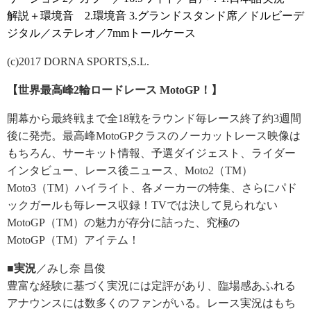
解説＋環境音 2.環境音 3.グランドスタンド席／ドルビーデ
ジタル／ステレオ／7mmトールケース
(c)2017 DORNA SPORTS,S.L.
【世界最高峰2輪ロードレース MotoGP！】
開幕から最終戦まで全18戦をラウンド毎レース終了約3週間
後に発売。最高峰MotoGPクラスのノーカットレース映像は
もちろん、サーキット情報、予選ダイジェスト、ライダー
インタビュー、レース後ニュース、Moto2（TM）
Moto3（TM）ハイライト、各メーカーの特集、さらにパド
ックガールも毎レース収録！TVでは決して見られない
MotoGP（TM）の魅力が存分に詰った、究極の
MotoGP（TM）アイテム！
■実況
／みし奈 昌俊
豊富な経験に基づく実況には定評があり、臨場感あふれる
アナウンスには数多くのファンがいる。レース実況はもち