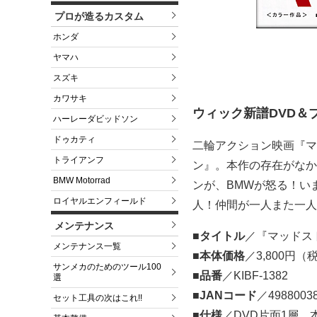
プロが造るカスタム
ホンダ
ヤマハ
スズキ
カワサキ
ウィック新譜DVD＆
ハーレーダビッドソン
ドゥカティ
二輪アクション映画『マ
トライアンフ
ン』。本作の存在がなか
BMW Motorrad
ンが、BMWが怒る！い
ロイヤルエンフィールド
人！仲間が一人また一人
メンテナンス
■タイトル
／『マッドス
メンテナンス一覧
■本体価格
／3,800円（
サンメカのためのツール100
■品番
／KIBF-1382
選
■JANコード
／4988003
セット工具の次はこれ!!
■仕様
／DVD片面1層、