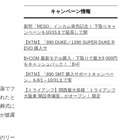
キャンペーン情報
新型「RESO」インカム発売記念！ 下取りキャ
ンペーンを10/15まで延長して開
【KTM】「990 DUKE／1390 SUPER DUKE R
EVO 購入サ
B+COM 最新モデル購入・下取りで最大9,000円
をキャッシュバック！「B+F
【KTM】「890 SMT 購入サポートキャンペー
ン」を8/1～10/31まで実
薬でフ
【トライアンフ】関西最大規模「トライアンフ
大阪東 開設準備室」がオープン！ 限定
れたと
葬式に
が披露
のリー