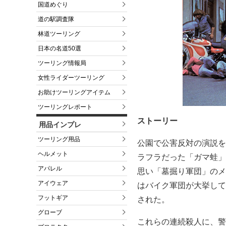
国道めぐり
道の駅調査隊
林道ツーリング
日本の名道50選
ツーリング情報局
女性ライダーツーリング
お助けツーリングアイテム
ツーリングレポート
ストーリー
用品インプレ
ツーリング用品
公園で公害反対の演説を
ヘルメット
ラフラだった「ガマ蛙」
アパレル
思い「墓掘り軍団」のメ
アイウェア
はバイク軍団が大挙して
フットギア
された。
グローブ
これらの連続殺人に、警