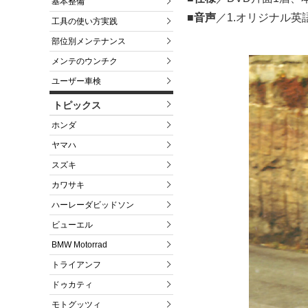
基本整備
■音声
／1.オリジナル英
工具の使い方実践
部位別メンテナンス
メンテのウンチク
ユーザー車検
トピックス
ホンダ
ヤマハ
スズキ
カワサキ
ハーレーダビッドソン
ビューエル
BMW Motorrad
トライアンフ
ドゥカティ
モトグッツィ