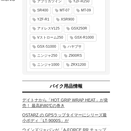
アフリカツイン
YZF-R250
SR400
MT-07
MT-09
YZF-R1
XSR900
アドレスV125
GSX250R
Vストローム250
GSX-R1000
GSX-S1000
ハヤブサ
ニンジャ250
Z900RS
ニンジャ1000
ZRX1200
バイク用品情報
デイトナから「HOT GRIP WRAP HEAT」が発
売！ 最高約80℃の巻き
QSTARZ の GPSラップタイマーにシリーズ最
小ボディ「LT-9000S」が
ウインズジャパンが「A-FORCE RR チョップ