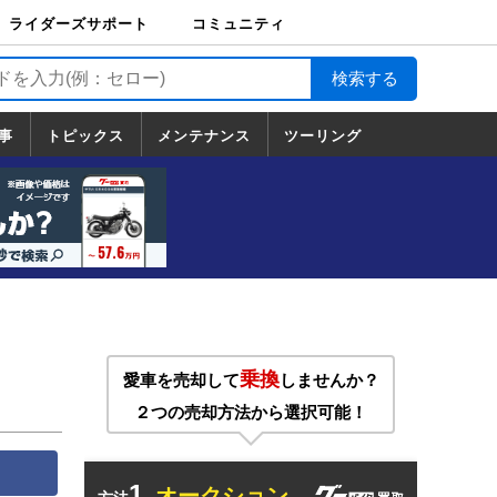
ライダーズサポート
コミュニティ
ライダーズサポート
バイク輸送
バイクガレージライ
バイク車両保険
ロードサービス
バイク試乗
コミュニティ
日記
ツーリング
カスタム
TOP
フ
TOP
事
トピックス
メンテナンス
ツーリング
トピックス
ホンダ
ヤマハ
スズキ
カワサキ
ハーレーダ
BMW
ドゥカティ
トライアン
メンテナンス
基本整備
部位別メンテ
工具の使い方
ツール100選
メンテのうん
一覧
ビッドソン
フ
一覧
ちく
乗換
愛車を売却して
しませんか？
２つの売却方法から選択可能！
1.
オークション