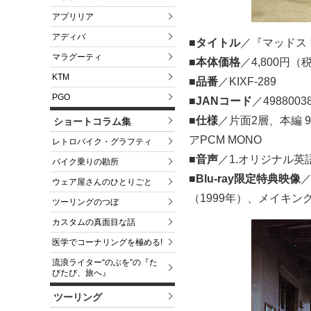
アプリリア
アディバ
■タイトル
／『マッドス
マラグーティ
■本体価格
／4,800円（
KTM
■品番
／KIXF-289
PGO
■JANコード
／4988003
■仕様
／片面2層、本編 9
ショートコラム集
アPCM MONO
レトロバイク・グラフティ
■音声
／1.オリジナル英
バイク乗りの勘所
■Blu-ray限定特典映像
ウェア屋さんのひとりごと
（1999年）、メイキ
ツーリングのつぼ
カスタムの真面目な話
医学でコーナリングを極める!
流浪ライター“のぶを”の『た
びたび、旅へ』
ツーリング