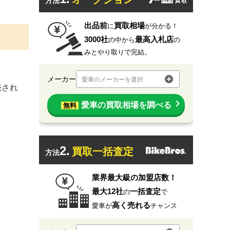
方法
出品前
買取相場
に
が分かる！
3000社
最高入札店
の中から
の
みとやり取りで完結。
メーカー
愛車のメーカーを選択
売され
愛車の買取相場を調べる
無料
2.
買取一括査定
方法
業界最大級の加盟店数！
最大12社
一括査定
の
で
高く売れる
愛車が
チャンス