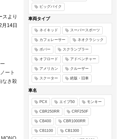
ビッグバイク
ースより
車両タイプ
12月14日
ネイキッド
スーパースポーツ
カフェレーサー
ネオクラシック
ボバー
スクランブラー
オフロード
アドベンチャー
ー
アメリカン
クルーザー
ノート
スクーター
絶版・旧車
由なき殺
車名
PCX
エイプ50
モンキー
CBR250RR
CRF250F
CB400
CBR1000RR
CB1100
CB1300
MONO