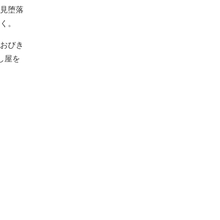
見堕落
く。
おびき
し屋を