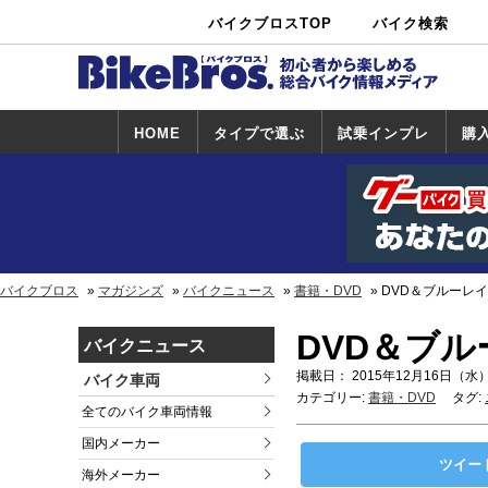
バイクブロスTOP
バイク検索
中古バイ
カタログ検
ショップ検
ク・新車検
索
索
索
HOME
タイプで選ぶ
試乗インプレ
購
スポーツ＆ネ
原付＆ミニバ
アメリカン＆
ビッグスクー
オフロード
試乗インプレ
ホンダ
ヤマハ
スズキ
カワサキ
ハーレー
BMW
トライアンフ
ドゥカティ
購
ホ
ヤ
ス
カ
イキッド
イク
クルーザー
ター
一覧
一
バイクブロス
マガジンズ
バイクニュース
書籍・DVD
DVD＆ブルーレ
DVD＆ブ
バイクニュース
掲載日： 2015年12月16日（水）
バイク車両
カテゴリー:
書籍・DVD
タグ:
全てのバイク車両情報
国内メーカー
ツイー
海外メーカー