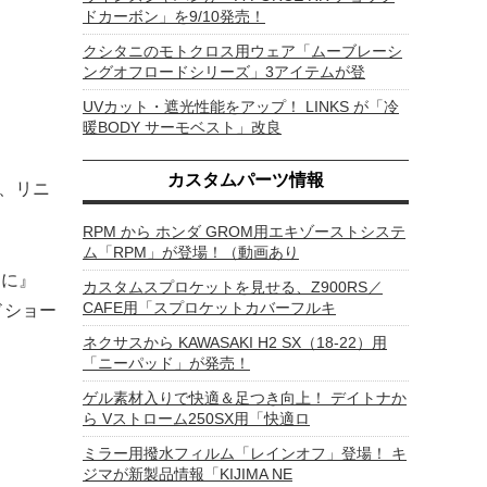
ドカーボン」を9/10発売！
クシタニのモトクロス用ウェア「ムーブレーシ
ングオフロードシリーズ」3アイテムが登
UVカット・遮光性能をアップ！ LINKS が「冷
暖BODY サーモベスト」改良
カスタムパーツ情報
D、リニ
RPM から ホンダ GROM用エキゾーストシステ
ム「RPM」が登場！（動画あり
遠に』
カスタムスプロケットを見せる、Z900RS／
CAFE用「スプロケットカバーフルキ
ドショー
ネクサスから KAWASAKI H2 SX（18-22）用
「ニーパッド」が発売！
ゲル素材入りで快適＆足つき向上！ デイトナか
ら Vストローム250SX用「快適ロ
ミラー用撥水フィルム「レインオフ」登場！ キ
ジマが新製品情報「KIJIMA NE