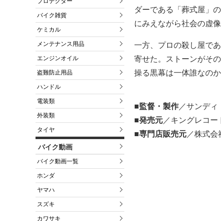
プロテクター
ダーである「葬式屋」の
バイク雑貨
にみえながら社会の虚像
ケミカル
メンテナンス用品
一方、プロの殺し屋であ
寄せた。ストーンがその
エンジンオイル
操る黒幕は一体誰なのか
盗難防止用品
ハンドル
電装類
■監督・製作
／サンディ
外装類
■発売元
／キングレコー
タイヤ
■専門店販売元
／株式会
バイク動画
バイク動画一覧
ホンダ
ヤマハ
スズキ
カワサキ