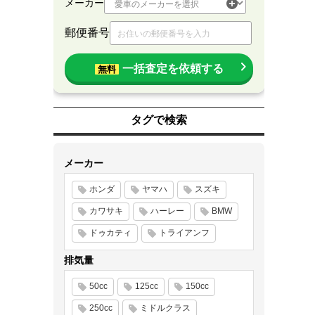
メーカー
郵便番号
一括査定を依頼する
無料
タグで検索
メーカー
ホンダ
ヤマハ
スズキ
カワサキ
ハーレー
BMW
ドゥカティ
トライアンフ
排気量
50cc
125cc
150cc
250cc
ミドルクラス