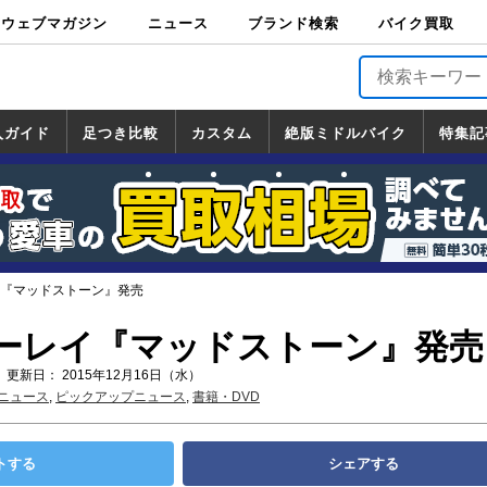
ウェブマガジン
ニュース
ブランド検索
バイク買取
バイクブロス・
原付＆ミニバイ
スポーツ＆ネイ
アメリカン＆ツ
ビッグスクータ
オフロード
バージンハーレ
バージンBMW
バージンドゥカ
バージントライ
ニュース
車両情報
イベント
キャンペ
トピック
バイク用
バイクパ
書籍・
サポート
お知らせ
ブランドを検
ブランドボイ
バイク買取
マガジンズ
ク
キッド
アラー
ー
ー
ティ
アンフ
TOP
ーン
ス
品
ーツ
DVD
索
ス
入ガイド
足つき比較
カスタム
絶版ミドルバイク
特集記
入ガイド
ンダ
マハ
ズキ
ワサキ
カスタム
ホンダ
ヤマハ
スズキ
カワサキ
道の駅調査隊
ツーリング情報局
日本の道50選
国道めぐり
林道ツーリング
絶版ミドルバイク
ホンダ
ヤマハ
スズキ
カワサキ
覧
一覧
一覧
イ『マッドストーン』発売
ルーレイ『マッドストーン』発売
 更新日： 2015年12月16日（水）
ニュース
,
ピックアップニュース
,
書籍・DVD
トする
シェアする