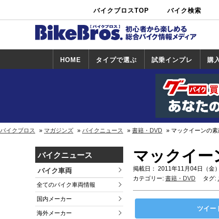
バイクブロスTOP
バイク検索
中古バイ
カタログ検
ショップ検
ク・新車検
索
索
索
HOME
タイプで選ぶ
試乗インプレ
購
スポーツ＆ネ
原付＆ミニバ
アメリカン＆
ビッグスクー
オフロード
試乗インプレ
ホンダ
ヤマハ
スズキ
カワサキ
ハーレー
BMW
トライアンフ
ドゥカティ
購
ホ
ヤ
ス
カ
イキッド
イク
クルーザー
ター
一覧
一
バイクブロス
マガジンズ
バイクニュース
書籍・DVD
マックイーンの素
マックイー
バイクニュース
掲載日： 2011年11月04日（金）
バイク車両
カテゴリー:
書籍・DVD
タグ:
全てのバイク車両情報
国内メーカー
ツイー
海外メーカー