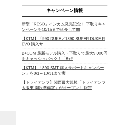
キャンペーン情報
新型「RESO」インカム発売記念！ 下取りキャ
ンペーンを10/15まで延長して開
【KTM】「990 DUKE／1390 SUPER DUKE R
EVO 購入サ
B+COM 最新モデル購入・下取りで最大9,000円
をキャッシュバック！「B+F
【KTM】「890 SMT 購入サポートキャンペー
ン」を8/1～10/31まで実
【トライアンフ】関西最大規模「トライアンフ
大阪東 開設準備室」がオープン！ 限定