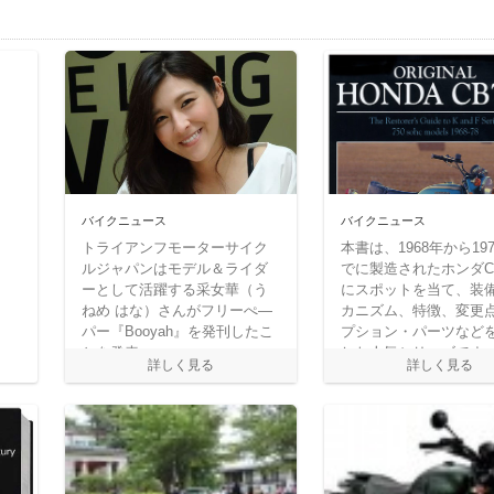
バイクニュース
バイクニュース
トライアンフモーターサイク
本書は、1968年から19
ルジャパンはモデル＆ライダ
でに製造されたホンダCB
ーとして活躍する采女華（う
にスポットを当て、装
ねめ はな）さんがフリーぺ―
カニズム、特徴、変更
パー『Booyah』を発刊したこ
プション・パーツなど
とを発表
した人気シリーズです