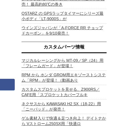
売！ 最高約80℃の巻き
QSTARZ の GPSラップタイマーにシリーズ最
小ボディ「LT-9000S」が
ウインズジャパンが「A-FORCE RR チョップ
ドカーボン」を9/10発売！
カスタムパーツ情報
マジカルレーシングから MT-09／SP（24）用
「フレームガード」が登場！
RPM から ホンダ GROM用エキゾーストシステ
ム「RPM」が登場！（動画あり
カスタムスプロケットを見せる、Z900RS／
CAFE用「スプロケットカバーフルキ
ネクサスから KAWASAKI H2 SX（18-22）用
「ニーパッド」が発売！
ゲル素材入りで快適＆足つき向上！ デイトナか
ら Vストローム250SX用「快適ロ