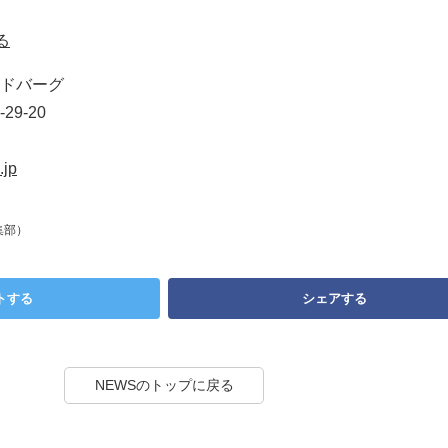
る
ドバーグ
9-20
.jp
集部）
トする
シェアする
NEWSのトップに戻る