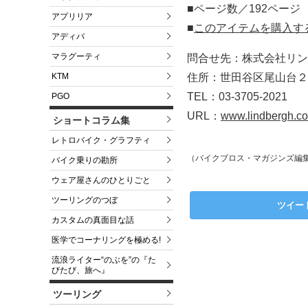
■ページ数／192ページ
アプリリア
■
このアイテムを購入す
アディバ
マラグーティ
問合せ先：株式会社リン
KTM
住所：世田谷区尾山台２-2
TEL：03-3705-2021
PGO
URL：
www.lindbergh.co
ショートコラム集
レトロバイク・グラフティ
（バイクブロス・マガジンズ編
バイク乗りの勘所
ウェア屋さんのひとりごと
ツーリングのつぼ
ツイー
カスタムの真面目な話
医学でコーナリングを極める!
流浪ライター“のぶを”の『た
びたび、旅へ』
ツーリング