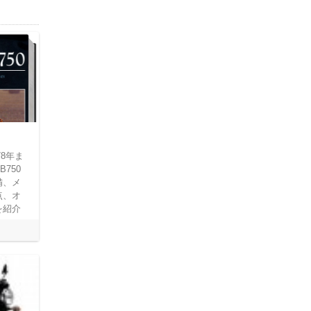
78年ま
750
備、メ
点、オ
を紹介
。