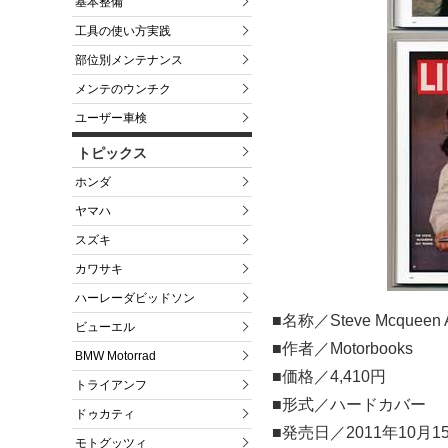
基本整備
工具の使い方実践
部位別メンテナンス
メンテのウンチク
ユーザー車検
トピックス
ホンダ
ヤマハ
スズキ
カワサキ
ハーレーダビッドソン
■名称／Steve Mcqueen A 
ビューエル
■作者／Motorbooks
BMW Motorrad
■価格／4,410円
トライアンフ
■形式／ハードカバー
ドゥカティ
■発売日／2011年10月1
モトグッツィ