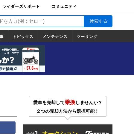
ライダーズサポート
コミュニティ
ライダーズサポート
バイク輸送
バイクガレージライ
バイク車両保険
ロードサービス
バイク試乗
コミュニティ
日記
ツーリング
カスタム
TOP
フ
TOP
事
トピックス
メンテナンス
ツーリング
トピックス
ホンダ
ヤマハ
スズキ
カワサキ
ハーレーダ
BMW
ドゥカティ
トライアン
メンテナンス
基本整備
部位別メンテ
工具の使い方
ツール100選
メンテのうん
一覧
ビッドソン
フ
一覧
ちく
乗換
愛車を売却して
しませんか？
２つの売却方法から選択可能！
1.
オークション