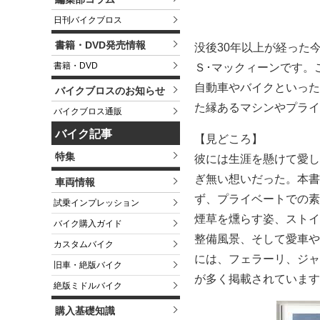
日刊バイクブロス
書籍・DVD発売情報
没後30年以上が経った
書籍・DVD
Ｓ･マックィーンです。
自動車やバイクといった
バイクブロスのお知らせ
た縁あるマシンやプライ
バイクブロス通販
バイク記事
【見どころ】
特集
彼には生涯を懸けて愛し
ぎ無い想いだった。本書
車両情報
ず、プライベートでの素
試乗インプレッション
煙草を燻らす姿、ストイ
バイク購入ガイド
整備風景、そして愛車や
カスタムバイク
には、フェラーリ、ジャ
旧車・絶版バイク
が多く掲載されています
絶版ミドルバイク
購入基礎知識