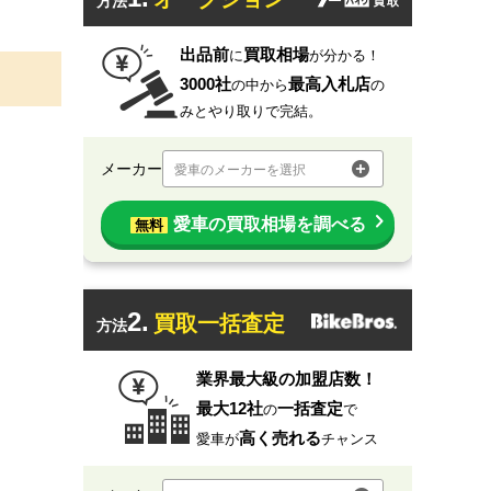
方法
出品前
買取相場
に
が分かる！
3000社
最高入札店
の中から
の
みとやり取りで完結。
メーカー
愛車のメーカーを選択
愛車の買取相場を調べる
無料
2.
買取一括査定
方法
業界最大級の加盟店数！
最大12社
一括査定
の
で
高く売れる
愛車が
チャンス