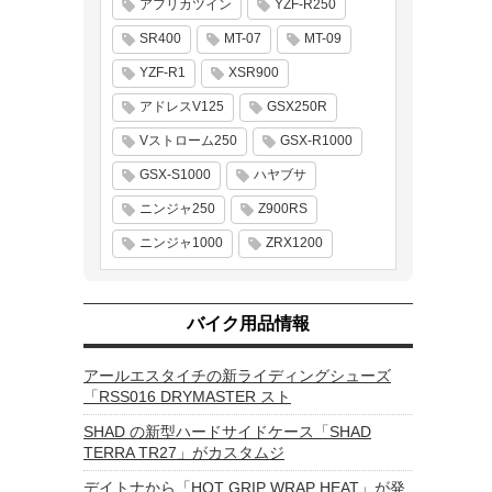
アフリカツイン
YZF-R250
SR400
MT-07
MT-09
YZF-R1
XSR900
アドレスV125
GSX250R
Vストローム250
GSX-R1000
GSX-S1000
ハヤブサ
ニンジャ250
Z900RS
ニンジャ1000
ZRX1200
バイク用品情報
アールエスタイチの新ライディングシューズ
「RSS016 DRYMASTER スト
SHAD の新型ハードサイドケース「SHAD
TERRA TR27」がカスタムジ
デイトナから「HOT GRIP WRAP HEAT」が発