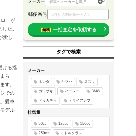
メーカー
郵便番号
ーローが
ました。
一括査定を依頼する
無料
が愛し
タグで検索
懸ける揺
メーカー
まら
ホンダ
ヤマハ
スズキ
ます。
カワサキ
ハーレー
BMW
ジでの
ドゥカティ
トライアンフ
。愛車
モデル
排気量
50cc
125cc
150cc
250cc
ミドルクラス