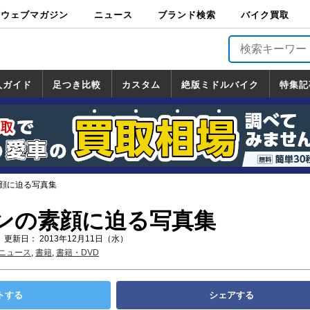
ウェブマガジン
ニュース
ブランド検索
バイク買取
バイクブロス・
原付＆ミニバイ
スポーツ＆ネイ
アメリカン＆ツ
ビッグスクータ
オフロード
バージンハーレ
バージンBMW
バージンドゥカ
バージントライ
ニュース
車両情報
イベント
キャンペ
トピック
バイク用
バイクパ
書籍・
サポート
お知らせ
ブランドを検
ブランドボイ
バイク買取
マガジンズ
ク
キッド
アラー
ー
ー
ティ
アンフ
TOP
ーン
ス
品
ーツ
DVD
索
ス
入ガイド
足つき比較
カスタム
絶版ミドルバイク
特集記
入ガイド
ンダ
マハ
ズキ
ワサキ
カスタム
ホンダ
ヤマハ
スズキ
カワサキ
道の駅調査隊
ツーリング情報局
日本の道50選
国道めぐり
林道ツーリング
絶版ミドルバイク
ホンダ
ヤマハ
スズキ
カワサキ
覧
一覧
一覧
顔に迫る写真集
ンの素顔に迫る写真集
 更新日： 2013年12月11日（水）
ニュース
,
書籍
,
書籍・DVD
トする
シェアする