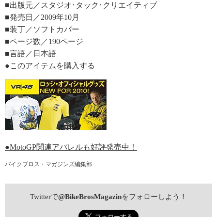
■出版元／スタジオ･タック･クリエイティブ
■発売日／2009年10月
■装丁／ソフトカバー
■ページ数／190ページ
■言語／日本語
●
このアイテムを購入する
●MotoGP関連アパレルも好評発売中！
バイクブロス・マガジンズ編集部
Twitterで
@BikeBrosMagazin
をフォローしよう！