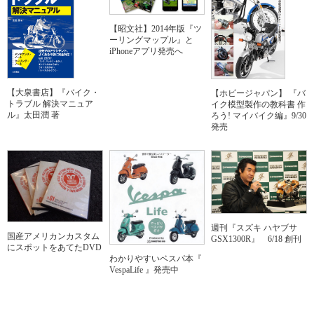
【昭文社】2014年版『ツ
ーリングマップル』と
iPhoneアプリ発売へ
【大泉書店】『バイク・
【ホビージャパン】 『バ
トラブル 解決マニュア
イク模型製作の教科書 作
ル』太田潤 著
ろう! マイバイク編』9/30
発売
週刊『スズキ ハヤブサ
国産アメリカンカスタム
GSX1300R』 6/18 創刊
にスポットをあてたDVD
わかりやすいベスパ本『
VespaLife 』発売中