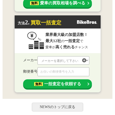
愛車の買取相場を調べる
無料
2.
買取一括査定
方法
業界最大級の加盟店数！
最大12社
一括査定
の
で
高く売れる
愛車が
チャンス
メーカー
郵便番号
一括査定を依頼する
無料
NEWSのトップに戻る