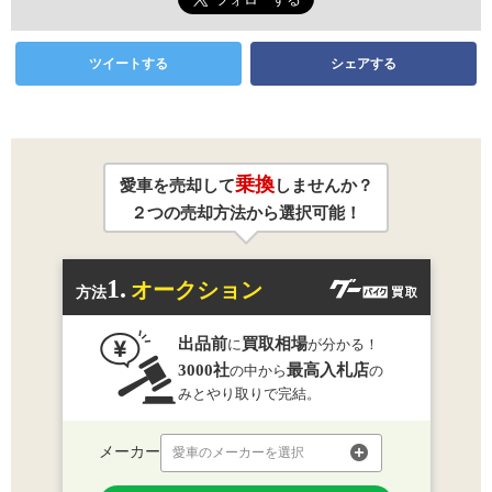
ツイートする
シェアする
乗換
愛車を売却して
しませんか？
２つの売却方法から選択可能！
1.
オークション
方法
出品前
買取相場
に
が分かる！
3000社
最高入札店
の中から
の
みとやり取りで完結。
メーカー
愛車のメーカーを選択