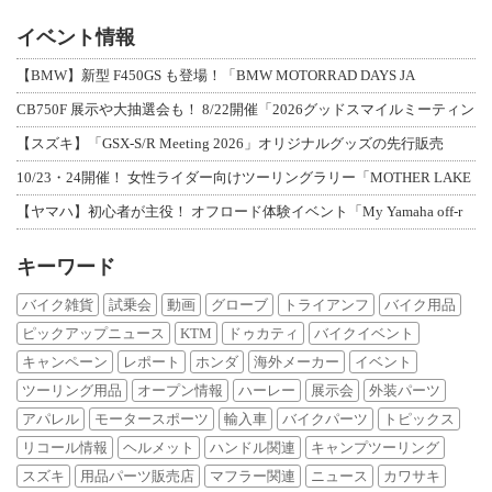
イベント情報
【BMW】新型 F450GS も登場！「BMW MOTORRAD DAYS JA
CB750F 展示や大抽選会も！ 8/22開催「2026グッドスマイルミーティン
【スズキ】「GSX-S/R Meeting 2026」オリジナルグッズの先行販売
10/23・24開催！ 女性ライダー向けツーリングラリー「MOTHER LAKE
【ヤマハ】初心者が主役！ オフロード体験イベント「My Yamaha off-r
キーワード
バイク雑貨
試乗会
動画
グローブ
トライアンフ
バイク用品
ピックアップニュース
KTM
ドゥカティ
バイクイベント
キャンペーン
レポート
ホンダ
海外メーカー
イベント
ツーリング用品
オープン情報
ハーレー
展示会
外装パーツ
アパレル
モータースポーツ
輸入車
バイクパーツ
トピックス
リコール情報
ヘルメット
ハンドル関連
キャンプツーリング
スズキ
用品パーツ販売店
マフラー関連
ニュース
カワサキ