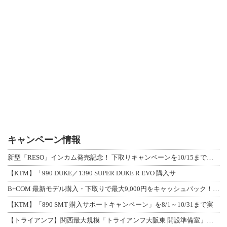
キャンペーン情報
新型「RESO」インカム発売記念！ 下取りキャンペーンを10/15まで延長して開
【KTM】「990 DUKE／1390 SUPER DUKE R EVO 購入サ
B+COM 最新モデル購入・下取りで最大9,000円をキャッシュバック！「B+F
【KTM】「890 SMT 購入サポートキャンペーン」を8/1～10/31まで実
【トライアンフ】関西最大規模「トライアンフ大阪東 開設準備室」がオープン！ 限定