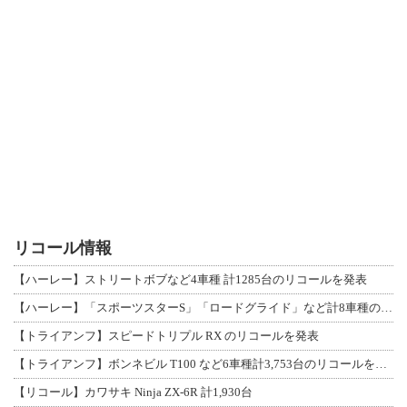
リコール情報
【ハーレー】ストリートボブなど4車種 計1285台のリコールを発表
【ハーレー】「スポーツスターS」「ロードグライド」など計8車種のリコールを発表
【トライアンフ】スピードトリプル RX のリコールを発表
【トライアンフ】ボンネビル T100 など6車種計3,753台のリコールを発表
【リコール】カワサキ Ninja ZX-6R 計1,930台