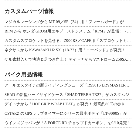
カスタムパーツ情報
マジカルレーシングから MT-09／SP（24）用「フレームガード」が登場！
RPM から ホンダ GROM用エキゾーストシステム「RPM」が登場！（動画あり
カスタムスプロケットを見せる、Z900RS／CAFE用「スプロケットカバーフルキ
ネクサスから KAWASAKI H2 SX（18-22）用「ニーパッド」が発売！
ゲル素材入りで快適＆足つき向上！ デイトナから Vストローム250SX用「快適ロ
バイク用品情報
アールエスタイチの新ライディングシューズ「RSS016 DRYMASTER スト
SHAD の新型ハードサイドケース「SHAD TERRA TR27」がカスタムジ
デイトナから「HOT GRIP WRAP HEAT」が発売！ 最高約80℃の巻き
QSTARZ の GPSラップタイマーにシリーズ最小ボディ「LT-9000S」が
ウインズジャパンが「A-FORCE RR チョップドカーボン」を9/10発売！