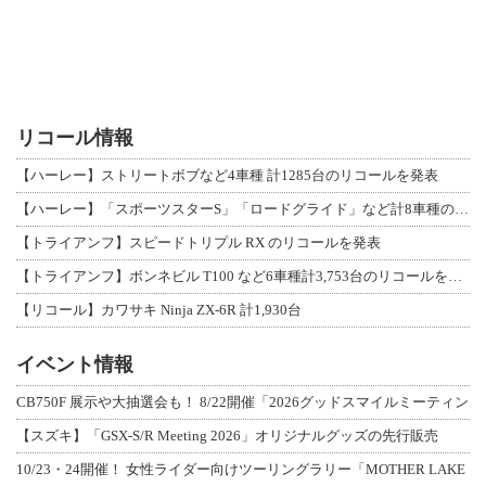
リコール情報
【ハーレー】ストリートボブなど4車種 計1285台のリコールを発表
【ハーレー】「スポーツスターS」「ロードグライド」など計8車種のリコールを発表
【トライアンフ】スピードトリプル RX のリコールを発表
【トライアンフ】ボンネビル T100 など6車種計3,753台のリコールを発表
【リコール】カワサキ Ninja ZX-6R 計1,930台
イベント情報
CB750F 展示や大抽選会も！ 8/22開催「2026グッドスマイルミーティン
【スズキ】「GSX-S/R Meeting 2026」オリジナルグッズの先行販売
10/23・24開催！ 女性ライダー向けツーリングラリー「MOTHER LAKE