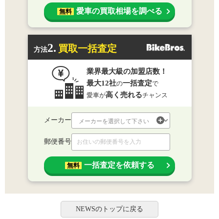
愛車の買取相場を調べる
無料
2.
買取一括査定
方法
業界最大級の加盟店数！
最大12社
一括査定
の
で
高く売れる
愛車が
チャンス
メーカー
郵便番号
一括査定を依頼する
無料
NEWSのトップに戻る