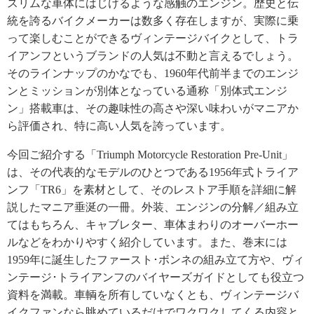
スリムな車体にはじけるような感触のエンジン。歴史と伝
統を誇るバイクメーカーは数多く存在しますが、実際に乗
って楽しむことができるヴィンテージバイクとして、トラ
イアンフというブランドの人気は不動と言えるでしょう。
そのラインナップのかなでも、1960年代前半までのエンジ
ンとミッションが別体となっている通称「別体式エンジ
ン」搭載車は、その趣味性の高さや深い味わいがマニアか
ら評価され、特に高い人気を誇っています。
今回ご紹介する「Triumph Motorcycle Restoration Pre-Unit」
は、その代表的なモデルのひとつである1956年式トライア
ンフ「TR6」を素材として、そのレストア手順を詳細に解
説したマニア垂涎の一冊。外装、エンジンの分解／組み立
てはもちろん、キャブレター、車体まわりのオーバーホー
ルなどをわかりやすく紹介しています。また、巻末には
1959年に誕生したファースト･ボンネの組み立て方や、ヴィ
ンテージ･トライアンフのバイヤーズガイドとしても役立つ
資料を満載。車輌を所有していなくとも、ヴィンテージバ
イクファンなら眺めているだけでワクワクしてくる内容と