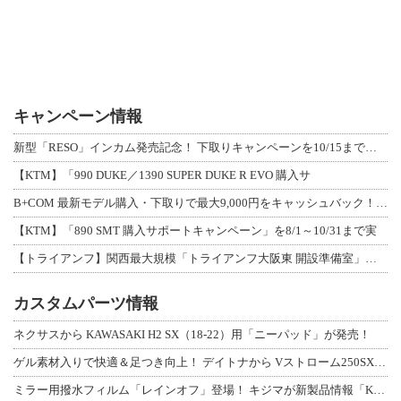
キャンペーン情報
新型「RESO」インカム発売記念！ 下取りキャンペーンを10/15まで延長して開
【KTM】「990 DUKE／1390 SUPER DUKE R EVO 購入サ
B+COM 最新モデル購入・下取りで最大9,000円をキャッシュバック！「B+F
【KTM】「890 SMT 購入サポートキャンペーン」を8/1～10/31まで実
【トライアンフ】関西最大規模「トライアンフ大阪東 開設準備室」がオープン！ 限定
カスタムパーツ情報
ネクサスから KAWASAKI H2 SX（18-22）用「ニーパッド」が発売！
ゲル素材入りで快適＆足つき向上！ デイトナから Vストローム250SX用「快適ロ
ミラー用撥水フィルム「レインオフ」登場！ キジマが新製品情報「KIJIMA NE