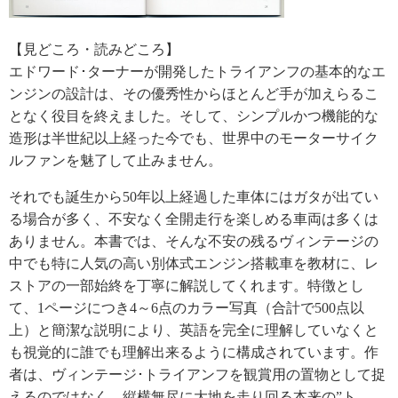
【見どころ・読みどころ】
エドワード･ターナーが開発したトライアンフの基本的なエ
ンジンの設計は、その優秀性からほとんど手が加えらるこ
となく役目を終えました。そして、シンプルかつ機能的な
造形は半世紀以上経った今でも、世界中のモーターサイク
ルファンを魅了して止みません。
それでも誕生から50年以上経過した車体にはガタが出てい
る場合が多く、不安なく全開走行を楽しめる車両は多くは
ありません。本書では、そんな不安の残るヴィンテージの
中でも特に人気の高い別体式エンジン搭載車を教材に、レ
ストアの一部始終を丁寧に解説してくれます。特徴とし
て、1ページにつき4～6点のカラー写真（合計で500点以
上）と簡潔な説明により、英語を完全に理解していなくと
も視覚的に誰でも理解出来るように構成されています。作
者は、ヴィンテージ･トライアンフを観賞用の置物として捉
えるのではなく、縦横無尽に大地を走り回る本来の”ト