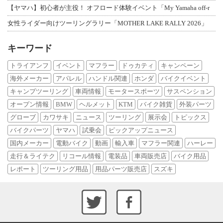
【ヤマハ】初心者が主役！ オフロード体験イベント「My Yamaha off-r
女性ライダー向けツーリングラリー「MOTHER LAKE RALLY 2026」
キーワード
トライアンフ
イベント
マフラー
ドゥカティ
キャンペーン
海外メーカー
アパレル
ハンドル関連
ホンダ
バイクイベント
キャンプツーリング
車両情報
モータースポーツ
サスペンション
オープン情報
BMW
ヘルメット
KTM
バイク雑貨
外装パーツ
グローブ
カワサキ
ニュース
ツーリング
展示会
トピックス
バイクパーツ
ヤマハ
試乗会
ピックアップニュース
国内メーカー
電動バイク
動画
輸入車
マフラー関連
ハーレー
走行＆ライテク
リコール情報
電装品
車両販売店
バイク用品
レポート
ツーリング用品
用品パーツ販売店
スズキ