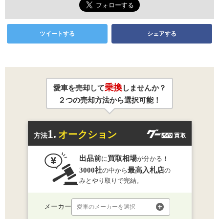
ツイートする
シェアする
乗換
愛車を売却して
しませんか？
２つの売却方法から選択可能！
1.
オークション
方法
出品前
買取相場
に
が分かる！
3000社
最高入札店
の中から
の
みとやり取りで完結。
メーカー
愛車のメーカーを選択