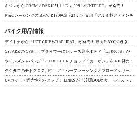
キジマから GROM／DAX125用「フォグランプKIT LED」が発売！
R＆Gレーシングの BMW R1300GS（23-24）専用「アルミ製アドベンチ
バイク用品情報
デイトナから「HOT GRIP WRAP HEAT」が発売！ 最高約80℃の巻き
QSTARZ の GPSラップタイマーにシリーズ最小ボディ「LT-9000S」が
ウインズジャパンが「A-FORCE RR チョップドカーボン」を9/10発売！
クシタニのモトクロス用ウェア「ムーブレーシングオフロードシリーズ」3アイテムが登
UVカット・遮光性能をアップ！ LINKS が「冷暖BODY サーモベスト」改良