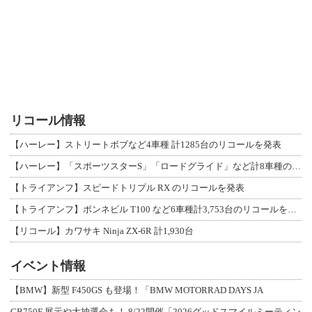
リコール情報
【ハーレー】ストリートボブなど4車種 計1285台のリコールを発表
【ハーレー】「スポーツスターS」「ロードグライド」など計8車種のリコールを発表
【トライアンフ】スピードトリプル RX のリコールを発表
【トライアンフ】ボンネビル T100 など6車種計3,753台のリコールを発表
【リコール】カワサキ Ninja ZX-6R 計1,930台
イベント情報
【BMW】新型 F450GS も登場！「BMW MOTORRAD DAYS JA
CB750F 展示や大抽選会も！ 8/22開催「2026グッドスマイルミーティン