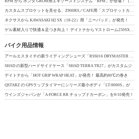
RPM から ホンダ GROM用エキゾーストシステム「RPM」が登場！（動画あり
カスタムスプロケットを見せる、Z900RS／CAFE用「スプロケットカバーフルキ
ネクサスから KAWASAKI H2 SX（18-22）用「ニーパッド」が発売！
ゲル素材入りで快適＆足つき向上！ デイトナから Vストローム250SX用「快適ロ
バイク用品情報
アールエスタイチの新ライディングシューズ「RSS016 DRYMASTER スト
SHAD の新型ハードサイドケース「SHAD TERRA TR27」がカスタムジ
デイトナから「HOT GRIP WRAP HEAT」が発売！ 最高約80℃の巻き
QSTARZ の GPSラップタイマーにシリーズ最小ボディ「LT-9000S」が
ウインズジャパンが「A-FORCE RR チョップドカーボン」を9/10発売！