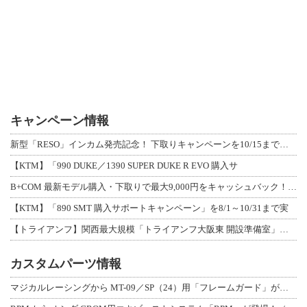
キャンペーン情報
新型「RESO」インカム発売記念！ 下取りキャンペーンを10/15まで延長して開
【KTM】「990 DUKE／1390 SUPER DUKE R EVO 購入サ
B+COM 最新モデル購入・下取りで最大9,000円をキャッシュバック！「B+F
【KTM】「890 SMT 購入サポートキャンペーン」を8/1～10/31まで実
【トライアンフ】関西最大規模「トライアンフ大阪東 開設準備室」がオープン！ 限定
カスタムパーツ情報
マジカルレーシングから MT-09／SP（24）用「フレームガード」が登場！