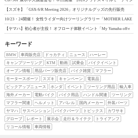
【スズキ】「GSX-S/R Meeting 2026」オリジナルグッズの先行販売
10/23・24開催！ 女性ライダー向けツーリングラリー「MOTHER LAKE
【ヤマハ】初心者が主役！ オフロード体験イベント「My Yamaha off-r
キーワード
BMW
車両販売店
ドゥカティ
ニュース
ハーレー
キャンプツーリング
KTM
動画
試乗会
バイクイベント
オープン情報
用品パーツ販売店
バイク雑貨
マフラー
モータースポーツ
スズキ
キャンペーン
電装品
ピックアップニュース
ホンダ
イベント
ツーリング用品
輸入車
海外メーカー
電動バイク
バイク用品
ハンドル関連
ツーリング
マフラー関連
ヘルメット
アパレル
国内メーカー
外装パーツ
ヤマハ
サスペンション
バイクパーツ
トピックス
カワサキ
グローブ
レポート
展示会
走行＆ライテク
トライアンフ
リコール情報
車両情報