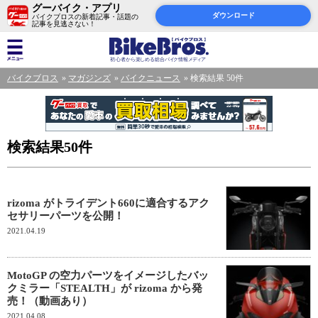
グーバイク・アプリ
ダウンロード
バイクブロスの新着記事・話題の
記事を見逃さない！
バイクブロス
マガジンズ
バイクニュース
検索結果 50件
検索結果50件
rizoma がトライデント660に適合するアク
セサリーパーツを公開！
2021.04.19
MotoGP の空力パーツをイメージしたバッ
クミラー「STEALTH」が rizoma から発
売！（動画あり）
2021.04.08