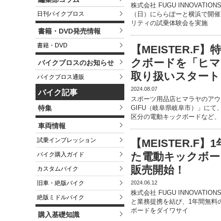
株式会社 FUGU INNOVATION
日刊バイクブロス
（日）にららぽーと横浜で開催
リティの試乗体験会を実施
書籍・DVD発売情報
書籍・DVD
【MEISTER.
クボードを「ヒマ
バイクブロスのお知らせ
取り扱いスタート
バイクブロス通販
2024.08.07
バイク記事
スポーツ用品店ヒマラヤのアウトド
特集
GIFU（岐阜県岐阜市）」にて、
区分の電動キックボードなど、
車両情報
試乗インプレッション
【MEISTER.
た電動キックボー
バイク購入ガイド
販売開始！
カスタムバイク
2024.06.12
旧車・絶版バイク
株式会社 FUGU INNOVAT
絶版ミドルバイク
と業務提携を結び、1年間無料の任
ボードをダイワサイ
購入基礎知識