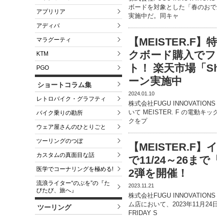
ボードを対象とした「春のおでか
アプリリア
実施中だ。同キャ
アディバ
【MEISTER.
マラグーティ
クボード購入で
KTM
ト！ 楽天市場「Sh
PGO
ーン実施中
ショートコラム集
2024.01.10
レトロバイク・グラフティ
株式会社FUGU INNOVATION
いて MEISTER. F の電動
バイク乗りの勘所
クをプ
ウェア屋さんのひとりごと
ツーリングのつぼ
【MEISTER.
カスタムの真面目な話
で11/24～26まで「
医学でコーナリングを極める!
2弾を開催！
流浪ライター“のぶを”の『た
2023.11.21
びたび、旅へ』
株式会社FUGU INNOVATIO
ム店において、2023年11月2
ツーリング
FRIDAY S