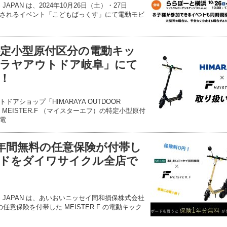
S JAPAN は、2024年10月26日（土）・27日
されるイベント「こどもばっくす」にて電動モビ
F】特定小型原付区分の電動キッ
ラヤアウトドア岐阜」にて
！
アショップ「HIMARAYA OUTDOOR
MEISTER.F （マイスターエフ）の特定小型原付
電
F】1年間無料の任意保険が付帯し
ドをダイワサイクル全店で
IONS JAPAN は、あいおいニッセイ同和損保株式会社
意保険を付帯した MEISTER.F の電動キック