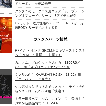
ドカーボン」を9/10発売！
クシタニのモトクロス用ウェア「ムーブレーシ
ングオフロードシリーズ」3アイテムが登
UVカット・遮光性能をアップ！ LINKS が「冷
暖BODY サーモベスト」改良
カスタムパーツ情報
RPM から ホンダ GROM用エキゾーストシステ
ム「RPM」が登場！（動画あり
カスタムスプロケットを見せる、Z900RS／
CAFE用「スプロケットカバーフルキ
ネクサスから KAWASAKI H2 SX（18-22）用
「ニーパッド」が発売！
ゲル素材入りで快適＆足つき向上！ デイトナか
ら Vストローム250SX用「快適ロ
ミラー用撥水フィルム「レインオフ」登場！ キ
ジマが新製品情報「KIJIMA NE