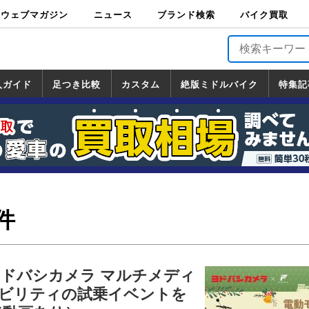
ウェブマガジン
ニュース
ブランド検索
バイク買取
バイクブロス・
原付＆ミニバイ
スポーツ＆ネイ
アメリカン＆ツ
ビッグスクータ
オフロード
バージンハーレ
バージンBMW
バージンドゥカ
バージントライ
ニュース
車両情報
イベント
キャンペ
トピック
バイク用
バイクパ
書籍・
サポート
お知らせ
ブランドを検
ブランドボイ
バイク買取
マガジンズ
ク
キッド
アラー
ー
ー
ティ
アンフ
TOP
ーン
ス
品
ーツ
DVD
索
ス
入ガイド
足つき比較
カスタム
絶版ミドルバイク
特集記
入ガイド
ンダ
マハ
ズキ
ワサキ
カスタム
ホンダ
ヤマハ
スズキ
カワサキ
道の駅調査隊
ツーリング情報局
日本の道50選
国道めぐり
林道ツーリング
絶版ミドルバイク
ホンダ
ヤマハ
スズキ
カワサキ
覧
一覧
一覧
件
F】ヨドバシカメラ マルチメディ
ビリティの試乗イベントを