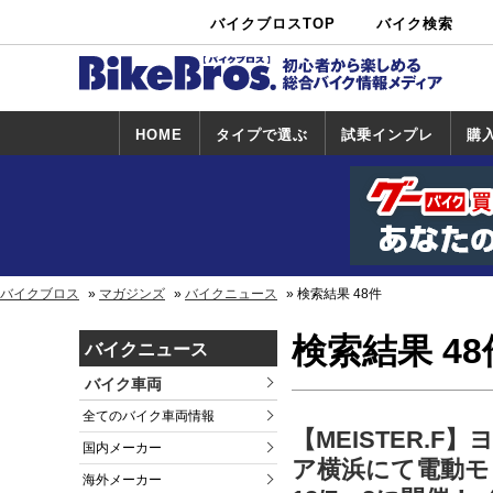
バイクブロスTOP
バイク検索
中古バイ
カタログ検
ショップ検
ク・新車検
索
索
索
HOME
タイプで選ぶ
試乗インプレ
購
スポーツ＆ネ
原付＆ミニバ
アメリカン＆
ビッグスクー
オフロード
試乗インプレ
ホンダ
ヤマハ
スズキ
カワサキ
ハーレー
BMW
トライアンフ
ドゥカティ
購
ホ
ヤ
ス
カ
イキッド
イク
クルーザー
ター
一覧
一
バイクブロス
マガジンズ
バイクニュース
検索結果 48件
検索結果 48
バイクニュース
バイク車両
全てのバイク車両情報
【MEISTER.
国内メーカー
ア横浜にて電動モ
海外メーカー