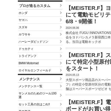
プロが造るカスタム
【MEISTER.
ホンダ
にて電動モビリテ
ヤマハ
6/8・9開催！
スズキ
2024.06.06
株式会社 FUGU INNOVAT
カワサキ
会をヨドバシカメラ新宿西口本店
ハーレーダビッドソン
る。当日は電動キックボ
ドゥカティ
【MEISTER.
トライアンフ
にて特定小型原付
BMW Motorrad
をスタート！
ロイヤルエンフィールド
2024.05.13
メンテナンス
大型スポーツ用品店のスーパース
フ）の特定小型原付区分の電動
メンテナンス一覧
舗はスーパースポーツゼビオ 
サンメカのためのツール100
選
【MEISTER.
セット工具の次はこれ!!
ボードがお買い得