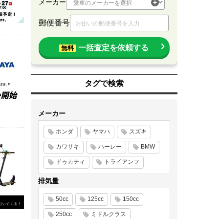
メーカー
郵便番号
一括査定を依頼する
無料
タグで検索
メーカー
ホンダ
ヤマハ
スズキ
カワサキ
ハーレー
BMW
ドゥカティ
トライアンフ
排気量
50cc
125cc
150cc
250cc
ミドルクラス