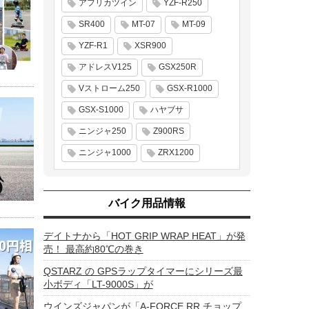
アフリカツイン
YZF-R250
SR400
MT-07
MT-09
YZF-R1
XSR900
アドレスV125
GSX250R
Vストローム250
GSX-R1000
GSX-S1000
ハヤブサ
ニンジャ250
Z900RS
ニンジャ1000
ZRX1200
バイク用品情報
デイトナから「HOT GRIP WRAP HEAT」が発
売！ 最高約80℃の巻き
QSTARZ の GPSラップタイマーにシリーズ最
小ボディ「LT-9000S」が
ウインズジャパンが「A-FORCE RR チョップ