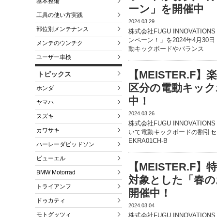
基本整備
ーン」を開催中
工具の使い方実践
2024.03.29
部位別メンテナンス
株式会社FUGU INNOVATI
ンペーン！」を2024年4月3
メンテのウンチク
動キックボードやバランス
ユーザー車検
【MEISTER.F】
トピックス
区分の電動キック
ホンダ
中！
ヤマハ
2024.03.26
スズキ
株式会社FUGU INNOVATION
カワサキ
いて電動キックボードの割引セ
EKRA01CH-B
ハーレーダビッドソン
ビューエル
【MEISTER.
BMW Motorrad
対象とした「春の
トライアンフ
開催中！
ドゥカティ
2024.03.04
モトグッツィ
株式会社FUGU INNOVATION