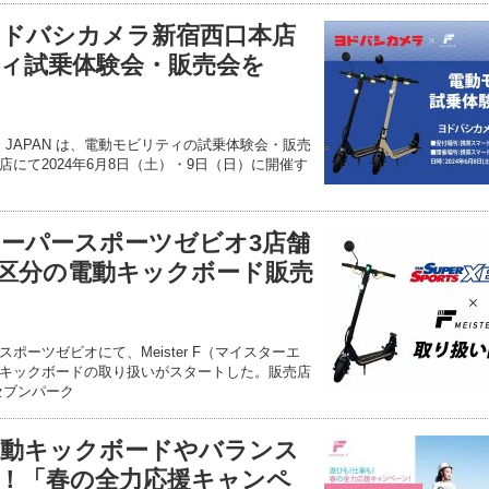
F】ヨドバシカメラ新宿西口本店
ィ試乗体験会・販売会を
IONS JAPAN は、電動モビリティの試乗体験会・販売
にて2024年6月8日（土）・9日（日）に開催す
F】スーパースポーツゼビオ3店舗
区分の電動キックボード販売
ポーツゼビオにて、Meister F（マイスターエ
キックボードの取り扱いがスタートした。販売店
セブンパーク
F】電動キックボードやバランス
！「春の全力応援キャンペ