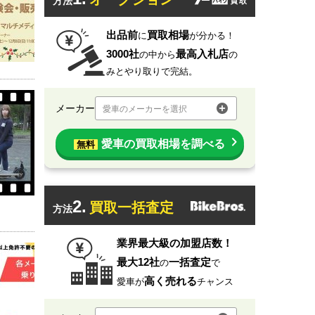
方法
出品前
買取相場
に
が分かる！
3000社
最高入札店
の中から
の
みとやり取りで完結。
メーカー
愛車のメーカーを選択
愛車の買取相場を調べる
無料
2.
買取一括査定
方法
業界最大級の加盟店数！
最大12社
一括査定
の
で
高く売れる
愛車が
チャンス