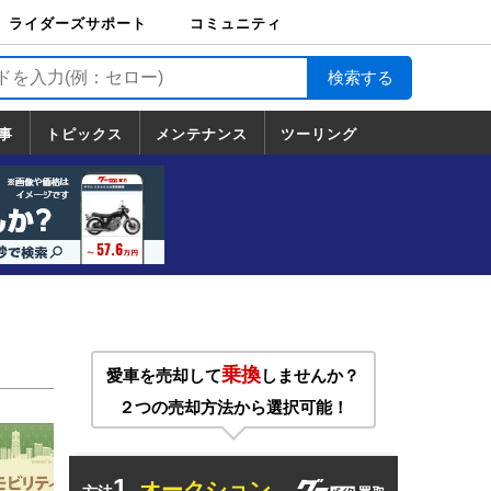
ライダーズサポート
コミュニティ
ライダーズサポート
バイク輸送
バイクガレージライ
バイク車両保険
ロードサービス
バイク試乗
コミュニティ
日記
ツーリング
カスタム
TOP
フ
TOP
事
トピックス
メンテナンス
ツーリング
トピックス
ホンダ
ヤマハ
スズキ
カワサキ
ハーレーダ
BMW
ドゥカティ
トライアン
メンテナンス
基本整備
部位別メンテ
工具の使い方
ツール100選
メンテのうん
一覧
ビッドソン
フ
一覧
ちく
乗換
愛車を売却して
しませんか？
２つの売却方法から選択可能！
1.
オークション