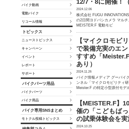
12/7・8に開催
バイク動画
2024.12.06
電動バイク
株式会社 FUGU INNOVATIO
の2日間ヨドバシカメラ マル
リコール情報
MEISTER.F 電動モビ
トピックス
【マイクロモビリ
ニューストピックス
で装備充実のエン
キャンペーン
すすめ「Meiste
イベント
あり）
レポート
2024.11.26
サポート
バイク情報メディア グーバイク公
ンネル「マイクロモビリティ研
バイクパーツ用品
Meister.F の特定小型原付モデ
バイクパーツ
バイク用品
【MEISTER.F】
催の「こどもばっ
バイク専用SNSまとめ
の試乗体験会を実
モトクル投稿トピックス
2024.10.25
編集部コラム