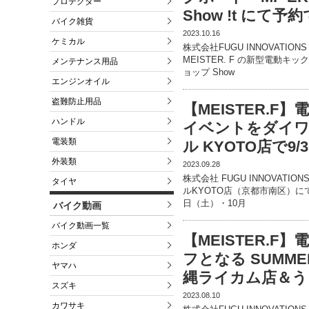
プロテクター
Show !t にて
バイク雑貨
2023.10.16
ケミカル
株式会社FUGU INNOVATIO
MEISTER. F の新型電動キッ
メンテナンス用品
ョップ Show
エンジンオイル
盗難防止用品
【MEISTER.
ハンドル
イベントをダイワ
電装類
ル KYOTO店で9/
外装類
2023.09.28
株式会社 FUGU INNOVATI
タイヤ
ルKYOTO店（京都市南区）に
日（⼟）・10月
バイク動画
バイク動画一覧
【MEISTER.F
ホンダ
フとなる SUMME
ヤマハ
縄ライカム店＆う
スズキ
2023.08.10
カワサキ