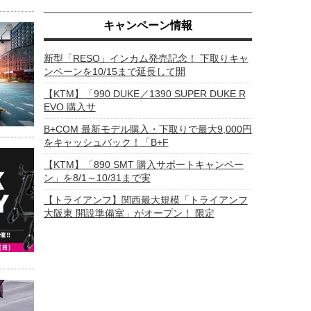
キャンペーン情報
新型「RESO」インカム発売記念！ 下取りキャ
ンペーンを10/15まで延長して開
【KTM】「990 DUKE／1390 SUPER DUKE R
EVO 購入サ
B+COM 最新モデル購入・下取りで最大9,000円
をキャッシュバック！「B+F
【KTM】「890 SMT 購入サポートキャンペー
ン」を8/1～10/31まで実
【トライアンフ】関西最大規模「トライアンフ
大阪東 開設準備室」がオープン！ 限定