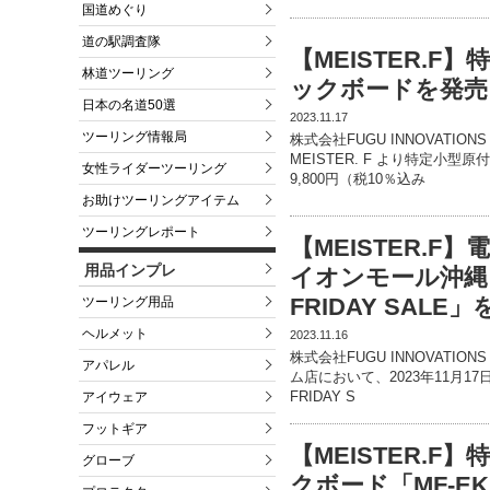
国道めぐり
道の駅調査隊
【MEISTER.
林道ツーリング
ックボードを発売！
日本の名道50選
2023.11.17
ツーリング情報局
株式会社FUGU INNOVATI
MEISTER. F より特定小
女性ライダーツーリング
9,800円（税10％込み
お助けツーリングアイテム
ツーリングレポート
【MEISTER.F
用品インプレ
イオンモール沖縄
FRIDAY SALE」
ツーリング用品
ヘルメット
2023.11.16
株式会社FUGU INNOVATIO
アパレル
ム店において、2023年11月1
FRIDAY S
アイウェア
フットギア
【MEISTER.
グローブ
クボード「MF-EK