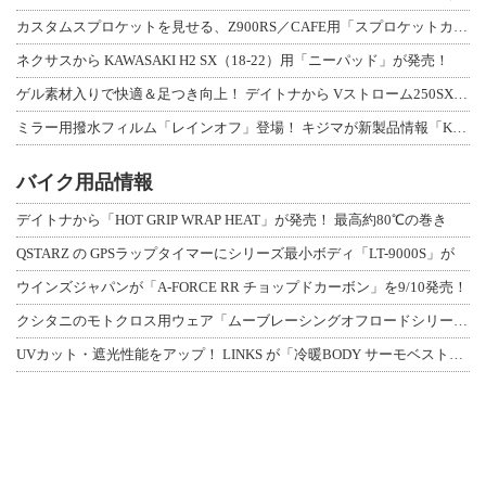
カスタムスプロケットを見せる、Z900RS／CAFE用「スプロケットカバーフルキ
ネクサスから KAWASAKI H2 SX（18-22）用「ニーパッド」が発売！
ゲル素材入りで快適＆足つき向上！ デイトナから Vストローム250SX用「快適ロ
ミラー用撥水フィルム「レインオフ」登場！ キジマが新製品情報「KIJIMA NE
バイク用品情報
デイトナから「HOT GRIP WRAP HEAT」が発売！ 最高約80℃の巻き
QSTARZ の GPSラップタイマーにシリーズ最小ボディ「LT-9000S」が
ウインズジャパンが「A-FORCE RR チョップドカーボン」を9/10発売！
クシタニのモトクロス用ウェア「ムーブレーシングオフロードシリーズ」3アイテムが登
UVカット・遮光性能をアップ！ LINKS が「冷暖BODY サーモベスト」改良