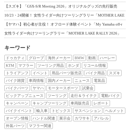
【スズキ】「GSX-S/R Meeting 2026」オリジナルグッズの先行販売
10/23・24開催！ 女性ライダー向けツーリングラリー「MOTHER LAKE
【ヤマハ】初心者が主役！ オフロード体験イベント「My Yamaha off-r
女性ライダー向けツーリングラリー「MOTHER LAKE RALLY 2026」
キーワード
ドゥカティ
グローブ
海外メーカー
BMW
動画
ハーレー
KTM
マフラー
ツーリング用品
ホンダ
リコール情報
トライアンフ
イベント
用品パーツ販売店
バイク用品
スズキ
バイク雑貨
車両情報
国内メーカー
ニュース
電装品
バイクパーツ
ヤマハ
モータースポーツ
試乗会
ピックアップニュース
ツーリング
走行＆ライテク
電動バイク
キャンペーン
キャンプツーリング
車両販売店
レポート
バイクイベント
輸入車
トピックス
サスペンション
ヘルメット
オープン情報
ハンドル関連
展示会
カワサキ
アパレル
外装パーツ
マフラー関連