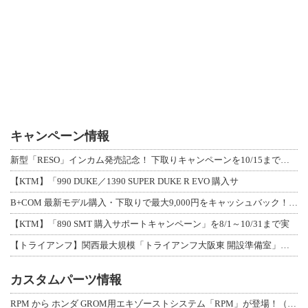
キャンペーン情報
新型「RESO」インカム発売記念！ 下取りキャンペーンを10/15まで延長して開
【KTM】「990 DUKE／1390 SUPER DUKE R EVO 購入サ
B+COM 最新モデル購入・下取りで最大9,000円をキャッシュバック！「B+F
【KTM】「890 SMT 購入サポートキャンペーン」を8/1～10/31まで実
【トライアンフ】関西最大規模「トライアンフ大阪東 開設準備室」がオープン！ 限定
カスタムパーツ情報
RPM から ホンダ GROM用エキゾーストシステム「RPM」が登場！（動画あり