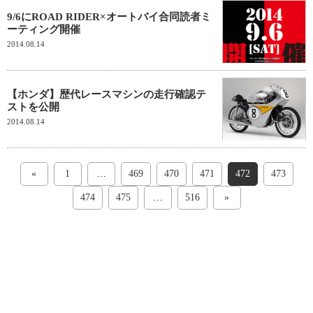
9/6にROAD RIDER×オートバイ合同読者ミ
ーティング開催
2014.08.14
【ホンダ】歴代レースマシンの走行確認テ
ストを公開
2014.08.14
«
1
…
469
470
471
472
473
474
475
…
516
»