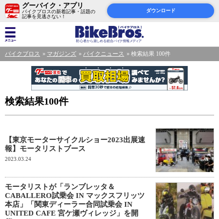
グーバイク・アプリ
ダウンロード
バイクブロスの新着記事・話題の
記事を見逃さない！
バイクブロス
マガジンズ
バイクニュース
検索結果 100件
検索結果100件
【東京モーターサイクルショー2023出展速
報】モータリストブース
2023.03.24
モータリストが「ランブレッタ＆
CABALLERO試乗会 IN マックスフリッツ
本店」「関東ディーラー合同試乗会 IN
UNITED CAFE 宮ケ瀬ヴィレッジ」を開