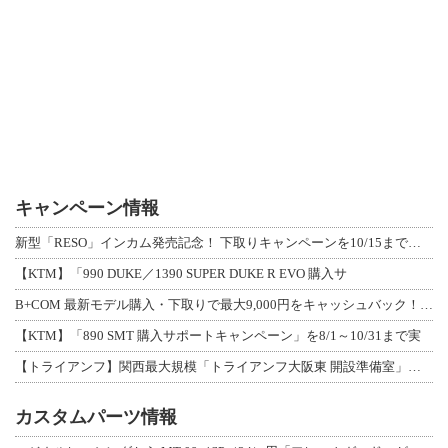
キャンペーン情報
新型「RESO」インカム発売記念！ 下取りキャンペーンを10/15まで延長して開
【KTM】「990 DUKE／1390 SUPER DUKE R EVO 購入サ
B+COM 最新モデル購入・下取りで最大9,000円をキャッシュバック！「B+F
【KTM】「890 SMT 購入サポートキャンペーン」を8/1～10/31まで実
【トライアンフ】関西最大規模「トライアンフ大阪東 開設準備室」がオープン！ 限定
カスタムパーツ情報