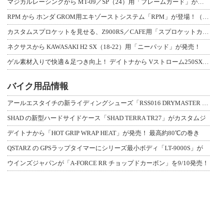
マジカルレーシングから MT-09／SP（24）用「フレームガード」が登場！
RPM から ホンダ GROM用エキゾーストシステム「RPM」が登場！（動画あり
カスタムスプロケットを見せる、Z900RS／CAFE用「スプロケットカバーフルキ
ネクサスから KAWASAKI H2 SX（18-22）用「ニーパッド」が発売！
ゲル素材入りで快適＆足つき向上！ デイトナから Vストローム250SX用「快適ロ
バイク用品情報
アールエスタイチの新ライディングシューズ「RSS016 DRYMASTER スト
SHAD の新型ハードサイドケース「SHAD TERRA TR27」がカスタムジ
デイトナから「HOT GRIP WRAP HEAT」が発売！ 最高約80℃の巻き
QSTARZ の GPSラップタイマーにシリーズ最小ボディ「LT-9000S」が
ウインズジャパンが「A-FORCE RR チョップドカーボン」を9/10発売！