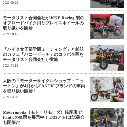
2021.09.23
モータリスト合同会社が KKE Racing 製の
オフロードバイク用リプレイスホイールの
取り扱いを開始
2021.08.15
「バイク女子部学園ミーティング」と杉並
のカフェ「バニービーチ」のコラボ企画を
モータリスト合同会社が実施
2021.04.19
大阪の「モーターサイクルショップ・ニュ
ートン」が4月からFANTICブランドの車両
を取り扱い開始！
2020.04.30
Motorimoda（モトーリモーダ）銀座店で
Fanticの車両を展示中！ 2/29と3/1は試乗会
も開催だ