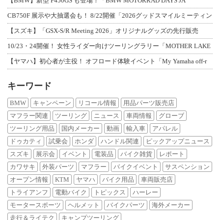
【BMW】新型 F450GS も登場！「BMW MOTORRAD DAYS JA
CB750F 展示や大抽選会も！ 8/22開催「2026グッドスマイルミーティン
【スズキ】「GSX-S/R Meeting 2026」オリジナルグッズの先行販売
10/23・24開催！ 女性ライダー向けツーリングラリー「MOTHER LAKE
【ヤマハ】初心者が主役！ オフロード体験イベント「My Yamaha off-r
キーワード
BMW
キャンペーン
リコール情報
用品パーツ販売店
マフラー関連
ツーリング
ニュース
車両情報
グローブ
ツーリング用品
国内メーカー
動画
輸入車
アパレル
ドゥカティ
試乗会
ホンダ
ハンドル関連
ピックアップニュース
スズキ
展示会
イベント
電装品
バイク雑貨
レポート
カワサキ
外装パーツ
マフラー
バイクイベント
サスペンション
オープン情報
KTM
ヤマハ
バイク用品
車両販売店
トライアンフ
電動バイク
トピックス
ハーレー
モータースポーツ
ヘルメット
バイクパーツ
海外メーカー
走行＆ライテク
キャンプツーリング