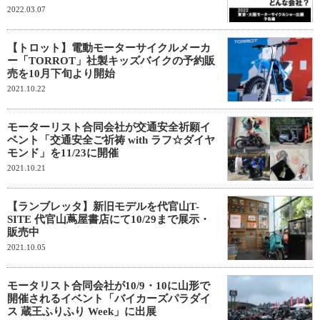
2022.03.07
【トロット】電動モーターサイクルメーカ
ー「TORROT」社製キッズバイクの予約販
売を10月下旬より開始
2021.10.22
モーターリスト合同会社が交通安全祈願イ
ベント「交通安全ご祈祷 with ラフ☆ダイヤ
モンド」を11/23に開催
2021.10.21
【ランブレッタ】新旧モデルを代官山T-
SITE 代官山蔦屋書店にて10/29まで展示・
販売中
2021.10.05
モータリスト合同会社が10/9・10に山形で
開催されるイベント「バイカーズパラダイ
ス 蔵王ふりふり Week」に出展