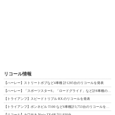
リコール情報
【ハーレー】ストリートボブなど4車種 計1285台のリコールを発表
【ハーレー】「スポーツスターS」「ロードグライド」など計8車種のリコールを発表
【トライアンフ】スピードトリプル RX のリコールを発表
【トライアンフ】ボンネビル T100 など6車種計3,753台のリコールを発表
【リコール】カワサキ Ninja ZX-6R 計1,930台