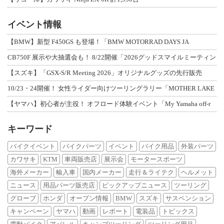
イベント情報
【BMW】新型 F450GS も登場！「BMW MOTORRAD DAYS JA
CB750F 展示や大抽選会も！ 8/22開催「2026グッドスマイルミーティン
【スズキ】「GSX-S/R Meeting 2026」オリジナルグッズの先行販売
10/23・24開催！ 女性ライダー向けツーリングラリー「MOTHER LAKE
【ヤマハ】初心者が主役！ オフロード体験イベント「My Yamaha off-r
キーワード
バイクイベント
バイクパーツ
イベント
バイク用品
外装パーツ
カワサキ
KTM
車両販売店
展示会
モータースポーツ
海外メーカー
輸入車
国内メーカー
走行＆ライテク
ヘルメット
ニュース
用品パーツ販売店
ピックアップニュース
ツーリング
グローブ
ホンダ
オープン情報
BMW
スズキ
サスペンション
キャンペーン
ヤマハ
動画
レポート
電装品
トピックス