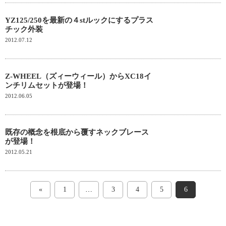
YZ125/250を最新の４stルックにするプラス
チック外装
2012.07.12
Z-WHEEL（ズィーウィール）からXC18イ
ンチリムセットが登場！
2012.06.05
既存の概念を根底から覆すネックブレース
が登場！
2012.05.21
«
1
…
3
4
5
6