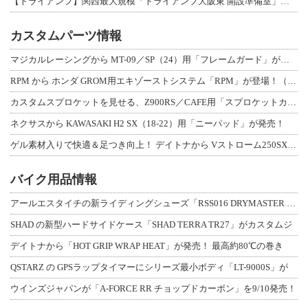
【トライアンフ】関西最大規模「トライアンフ大阪東 開設準備室」がオープン！ 限定
カスタムパーツ情報
マジカルレーシングから MT-09／SP（24）用「フレームガード」が登場！
RPM から ホンダ GROM用エキゾーストシステム「RPM」が登場！（動画あり
カスタムスプロケットを見せる、Z900RS／CAFE用「スプロケットカバーフルキ
ネクサスから KAWASAKI H2 SX（18-22）用「ニーパッド」が発売！
ゲル素材入りで快適＆足つき向上！ デイトナから Vストローム250SX用「快適ロ
バイク用品情報
アールエスタイチの新ライディングシューズ「RSS016 DRYMASTER スト
SHAD の新型ハードサイドケース「SHAD TERRA TR27」がカスタムジ
デイトナから「HOT GRIP WRAP HEAT」が発売！ 最高約80℃の巻き
QSTARZ の GPSラップタイマーにシリーズ最小ボディ「LT-9000S」が
ウインズジャパンが「A-FORCE RR チョップドカーボン」を9/10発売！